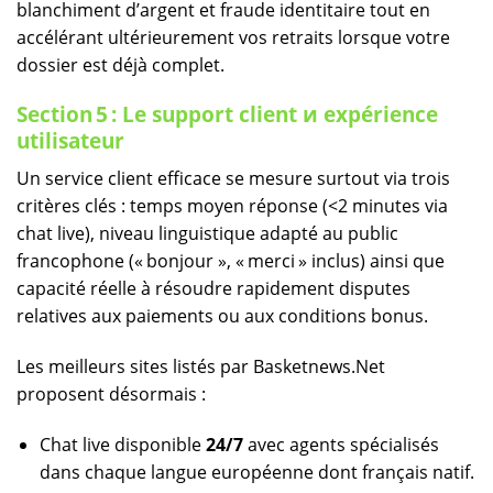
blanchiment d’argent et fraude identitaire tout en
accélérant ultérieurement vos retraits lorsque votre
dossier est déjà complet.
Section 5 : Le support client и expérience
utilisateur
Un service client efficace se mesure surtout via trois
critères clés : temps moyen réponse (<​2 minutes via
chat live), niveau linguistique adapté au public
francophone (« bonjour », « merci » inclus) ainsi que
capacité réelle à résoudre rapidement disputes
relatives aux paiements ou aux conditions bonus.
Les meilleurs sites listés par Basketnews.Net
proposent désormais :
Chat live disponible
24/7
avec agents spécialisés
dans chaque langue européenne dont français natif.