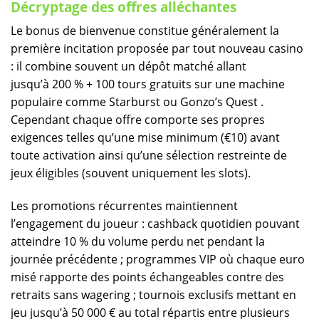
Décryptage des offres alléchantes
Le bonus de bienvenue constitue généralement la
première incitation proposée par tout nouveau casino
: il combine souvent un dépôt matché allant
jusqu’à 200 % + 100 tours gratuits sur une machine
populaire comme Starburst ou Gonzo’s Quest .
Cependant chaque offre comporte ses propres
exigences telles qu’une mise minimum (€10) avant
toute activation ainsi qu’une sélection restreinte de
jeux éligibles (souvent uniquement les slots).
Les promotions récurrentes maintiennent
l’engagement du joueur : cashback quotidien pouvant
atteindre 10 % du volume perdu net pendant la
journée précédente ; programmes VIP où chaque euro
misé rapporte des points échangeables contre des
retraits sans wagering ; tournois exclusifs mettant en
jeu jusqu’à 50 000 € au total répartis entre plusieurs