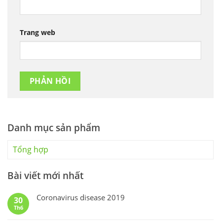
Trang web
Danh mục sản phẩm
Tổng hợp
Bài viết mới nhất
Coronavirus disease 2019
30
Th6