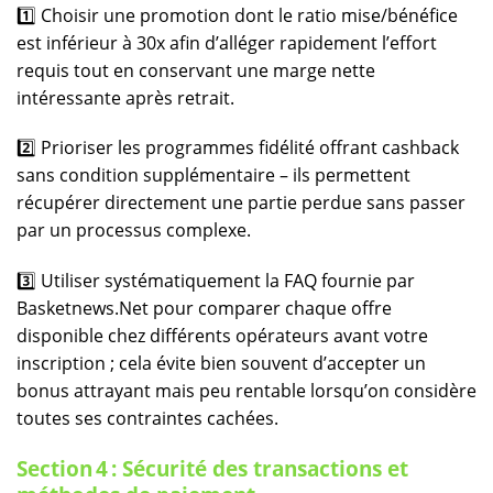
1️⃣ Choisir une promotion dont le ratio mise/bénéfice
est inférieur à 30x afin d’alléger rapidement l’effort
requis tout en conservant une marge nette
intéressante après retrait.
2️⃣ Prioriser les programmes fidélité offrant cashback
sans condition supplémentaire – ils permettent
récupérer directement une partie perdue sans passer
par un processus complexe.
3️⃣ Utiliser systématiquement la FAQ fournie par
Basketnews.Net pour comparer chaque offre
disponible chez différents opérateurs avant votre
inscription ; cela évite bien souvent d’accepter un
bonus attrayant mais peu rentable lorsqu’on considère
toutes ses contraintes cachées.
Section 4 : Sécurité des transactions et