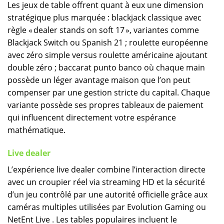
Les jeux de table offrent quant à eux une dimension
stratégique plus marquée : blackjack classique avec
règle « dealer stands on soft 17 », variantes comme
Blackjack Switch ou Spanish 21 ; roulette européenne
avec zéro simple versus roulette américaine ajoutant
double zéro ; baccarat punto banco où chaque main
possède un léger avantage maison que l’on peut
compenser par une gestion stricte du capital. Chaque
variante possède ses propres tableaux de paiement
qui influencent directement votre espérance
mathématique.​
Live dealer
L’expérience live dealer combine l’interaction directe
avec un croupier réel via streaming HD et la sécurité
d’un jeu contrôlé par une autorité officielle grâce aux
caméras multiples utilisées par Evolution Gaming ou
NetEnt Live . Les tables populaires incluent le