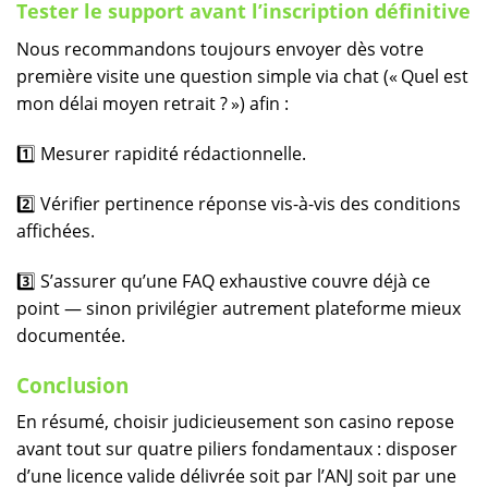
Tester le support avant l’inscription définitive
Nous recommandons toujours envoyer dès votre
première visite une question simple via chat (« Quel est
mon délai moyen retrait ? ») afin :
1️⃣ Mesurer rapidité rédactionnelle.
2️⃣ Vérifier pertinence réponse vis-à-vis des conditions
affichées.
3️⃣ S’assurer qu’une FAQ exhaustive couvre déjà ce
point — sinon privilégier autrement plateforme mieux
documentée.
Conclusion
En résumé, choisir judicieusement son casino repose
avant tout sur quatre piliers fondamentaux : disposer
d’une licence valide délivrée soit par l’ANJ soit par une