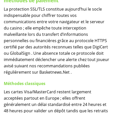
méthodes de paiement
La protection SSL/TLS constitue aujourd’hui le socle
indispensable pour chiffrer toutes vos
communications entre votre navigateur et le serveur
du casino ; elle empêche toute interception
malveillante lors du transfert d’informations
personnelles ou financières grâce au protocole HTTPS
certifié par des autorités reconnues telles que DigiCert
ou GlobalSign . Une absence totale ce protocole doit
immédiatement déclencher une alerte chez tout joueur
avisé suivant nos recommandations publiées
régulièrement sur Basketnews.Net .
Méthodes classiques
Les cartes Visa/MasterCard restent largement
acceptées partout en Europe ; elles offrent
généralement un délai standardisé entre 24 heures et
48 heures pour valider un dépôt tandis que les retraits