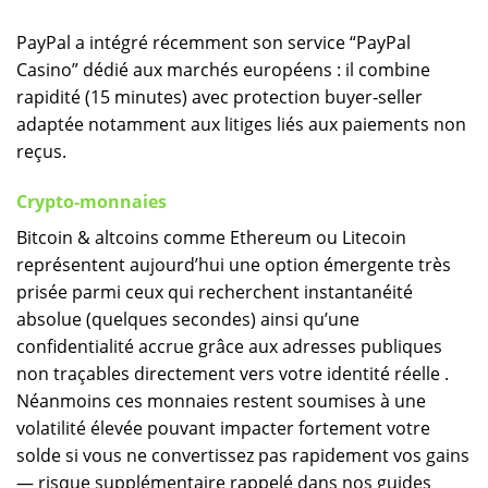
PayPal a intégré récemment son service “PayPal
Casino” dédié aux marchés européens : il combine
rapidité (15 minutes) avec protection buyer‑seller
adaptée notamment aux litiges liés aux paiements non
reçus.
Crypto‑monnaies
Bitcoin & altcoins comme Ethereum ou Litecoin
représentent aujourd’hui une option émergente très
prisée parmi ceux qui recherchent instantanéité
absolue (quelques secondes) ainsi qu’une
confidentialité accrue grâce aux adresses publiques
non traçables directement vers votre identité réelle .
Néanmoins ces monnaies restent soumises à une
volatilité élevée pouvant impacter fortement votre
solde si vous ne convertissez pas rapidement vos gains
— risque supplémentaire rappelé dans nos guides