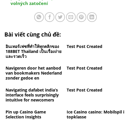
volných zatočení
Bài viết cùng chủ đề:
อินเทอร์เฟซที่ทำให้ทุกคลิกของ
Test Post Created
188BET Thailand เป็นเรื่องง่าย
และรวดเร็ว
Navigeren door het aanbod
Test Post Created
van bookmakers Nederland
zonder gedoe en
verrassingen
Navigating dafabet india’s
Test Post Created
interface feels surprisingly
intuitive for newcomers
Pin up Casino Game
Ice Casino casino: Mobilspil i
Selection Insights
topklasse