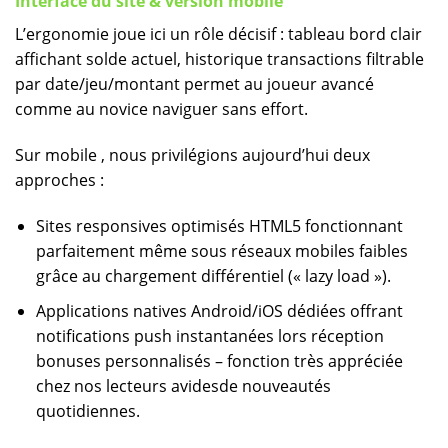
Interface du site & version mobile
L’ergonomie joue ici un rôle décisif : tableau bord clair
affichant solde actuel, historique transactions filtrable
par date/jeu/montant permet au joueur avancé
comme au novice naviguer sans effort.
Sur mobile , nous privilégions aujourd’hui deux
approches :
Sites responsives optimisés HTML5 fonctionnant
parfaitement même sous réseaux mobiles faibles
grâce au chargement différentiel (« lazy load »).
Applications natives Android/iOS dédiées offrant
notifications push instantanées lors réception
bonuses personnalisés – fonction très appréciée
chez nos lecteurs avidesde nouveautés
quotidiennes.​