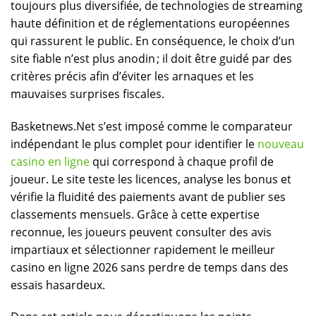
toujours plus diversifiée, de technologies de streaming
haute définition et de réglementations européennes
qui rassurent le public. En conséquence, le choix d’un
site fiable n’est plus anodin ; il doit être guidé par des
critères précis afin d’éviter les arnaques et les
mauvaises surprises fiscales.
Basketnews.Net s’est imposé comme le comparateur
indépendant le plus complet pour identifier le
nouveau
casino en ligne
qui correspond à chaque profil de
joueur. Le site teste les licences, analyse les bonus et
vérifie la fluidité des paiements avant de publier ses
classements mensuels. Grâce à cette expertise
reconnue, les joueurs peuvent consulter des avis
impartiaux et sélectionner rapidement le meilleur
casino en ligne 2026 sans perdre de temps dans des
essais hasardeux.