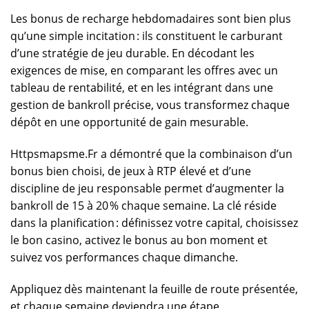
Les bonus de recharge hebdomadaires sont bien plus
qu’une simple incitation : ils constituent le carburant
d’une stratégie de jeu durable. En décodant les
exigences de mise, en comparant les offres avec un
tableau de rentabilité, et en les intégrant dans une
gestion de bankroll précise, vous transformez chaque
dépôt en une opportunité de gain mesurable.
Httpsmapsme.Fr a démontré que la combinaison d’un
bonus bien choisi, de jeux à RTP élevé et d’une
discipline de jeu responsable permet d’augmenter la
bankroll de 15 à 20 % chaque semaine. La clé réside
dans la planification : définissez votre capital, choisissez
le bon casino, activez le bonus au bon moment et
suivez vos performances chaque dimanche.
Appliquez dès maintenant la feuille de route présentée,
et chaque semaine deviendra une étape