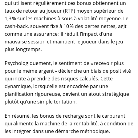
qui utilisent régulièrement ces bonus obtiennent un
taux de retour au joueur (RTP) moyen supérieur de
1,3 % sur les machines à sous à volatilité moyenne. Le
cash‑back, souvent fixé à 10 % des pertes nettes, agit
comme une assurance : il réduit l’impact d’une
mauvaise session et maintient le joueur dans le jeu
plus longtemps.
Psychologiquement, le sentiment de « recevoir plus
pour le même argent » déclenche un biais de positivité
qui incite à prendre des risques calculés. Cette
dynamique, lorsqu’elle est encadrée par une
planification rigoureuse, devient un atout stratégique
plutôt qu’une simple tentation.
En résumé, les bonus de recharge sont le carburant
qui alimente la machine de la rentabilité, à condition de
les intégrer dans une démarche méthodique.