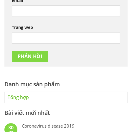
Email
Trang web
Danh mục sản phẩm
Tổng hợp
Bài viết mới nhất
Coronavirus disease 2019
30
Th6