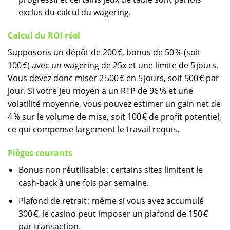
exclus du calcul du wagering.
Calcul du ROI réel
Supposons un dépôt de 200 €, bonus de 50 % (soit
100 €) avec un wagering de 25x et une limite de 5 jours.
Vous devez donc miser 2 500 € en 5 jours, soit 500 € par
jour. Si votre jeu moyen a un RTP de 96 % et une
volatilité moyenne, vous pouvez estimer un gain net de
4 % sur le volume de mise, soit 100 € de profit potentiel,
ce qui compense largement le travail requis.
Pièges courants
Bonus non réutilisable : certains sites limitent le
cash‑back à une fois par semaine.
Plafond de retrait : même si vous avez accumulé
300 €, le casino peut imposer un plafond de 150 €
par transaction.