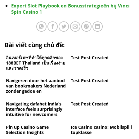
Expert Slot Playbook en Bonusstrategieën bij Vinci
Spin Casino 1
Bài viết cùng chủ đề:
อินเทอร์เฟซที่ทำให้ทุกคลิกของ
Test Post Created
188BET Thailand เป็นเรื่องง่าย
และรวดเร็ว
Navigeren door het aanbod
Test Post Created
van bookmakers Nederland
zonder gedoe en
verrassingen
Navigating dafabet india’s
Test Post Created
interface feels surprisingly
intuitive for newcomers
Pin up Casino Game
Ice Casino casino: Mobilspil i
Selection Insights
topklasse