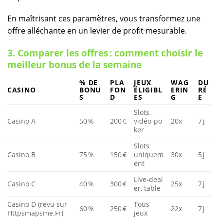
En maîtrisant ces paramètres, vous transformez une
offre alléchante en un levier de profit mesurable.
3. Comparer les offres : comment choisir le
meilleur bonus de la semaine
% DE
PLA
JEUX
WAG
DU
CASINO
BONU
FON
ÉLIGIBL
ERIN
RÉ
S
D
ES
G
E
Slots,
Casino A
50 %
200 €
vidéo‑po
20x
7 j
ker
Slots
Casino B
75 %
150 €
uniquem
30x
5 j
ent
Live‑deal
Casino C
40 %
300 €
25x
7 j
er, table
Casino D (revu sur
Tous
60 %
250 €
22x
7 j
Httpsmapsme.Fr)
jeux