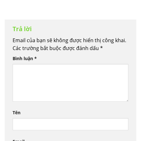
Trả lời
Email của bạn sẽ không được hiển thị công khai.
Các trường bắt buộc được đánh dấu
*
Bình luận
*
Tên