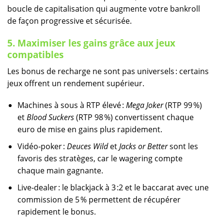
boucle de capitalisation qui augmente votre bankroll
de façon progressive et sécurisée.
5. Maximiser les gains grâce aux jeux
compatibles
Les bonus de recharge ne sont pas universels : certains
jeux offrent un rendement supérieur.
Machines à sous à RTP élevé :
Mega Joker
(RTP 99 %)
et
Blood Suckers
(RTP 98 %) convertissent chaque
euro de mise en gains plus rapidement.
Vidéo‑poker :
Deuces Wild
et
Jacks or Better
sont les
favoris des stratèges, car le wagering compte
chaque main gagnante.
Live‑dealer : le blackjack à 3 :2 et le baccarat avec une
commission de 5 % permettent de récupérer
rapidement le bonus.