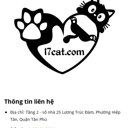
Thông tin liên hệ
Địa chỉ: Tầng 2 - số nhà 25 Lương Trúc Đàm, Phường Hiệp
Tân, Quận Tân Phú