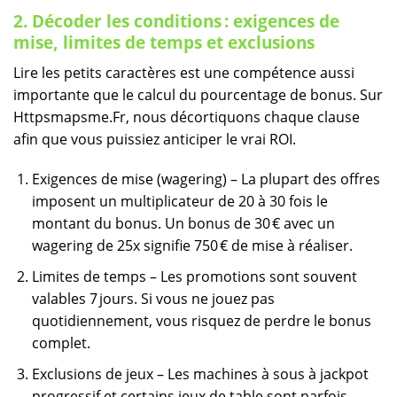
2. Décoder les conditions : exigences de
mise, limites de temps et exclusions
Lire les petits caractères est une compétence aussi
importante que le calcul du pourcentage de bonus. Sur
Httpsmapsme.Fr, nous décortiquons chaque clause
afin que vous puissiez anticiper le vrai ROI.
Exigences de mise (wagering) – La plupart des offres
imposent un multiplicateur de 20 à 30 fois le
montant du bonus. Un bonus de 30 € avec un
wagering de 25x signifie 750 € de mise à réaliser.
Limites de temps – Les promotions sont souvent
valables 7 jours. Si vous ne jouez pas
quotidiennement, vous risquez de perdre le bonus
complet.
Exclusions de jeux – Les machines à sous à jackpot
progressif et certains jeux de table sont parfois