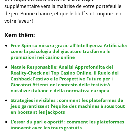
supplémentaire vers la maîtrise de votre portefeuille
de jeu. Bonne chance, et que le bluff soit toujours en
votre faveur !
Xem thêm:
Free Spin su misura grazie all’Intelligenza Artificiale:
come la psicologia del giocatore trasforma le
promozioni nei casinò online
Natale Responsabile: Analisi Approfondita del
Reality‑Check nei Top Casino Online, il Ruolo del
Cashback Festivo e le Prospettive Future per i
Giocatori Attenti nel contesto delle festività
natalizie italiane e della normativa europea
Stratégies invisibles : comment les plateformes de
jeux garantissent l’équité des machines à sous tout
en boostant les jackpots
L’essor du pari e‑sportif : comment les plateformes
innovent avec les tours gratuits