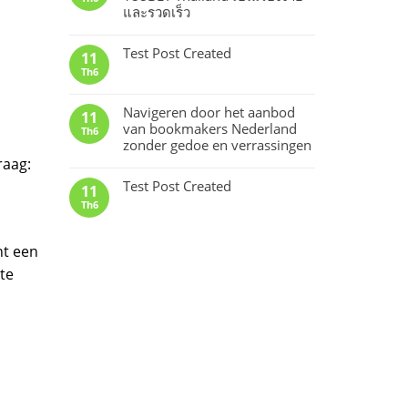
และรวดเร็ว
Test Post Created
11
Th6
Navigeren door het aanbod
11
van bookmakers Nederland
Th6
zonder gedoe en verrassingen
raag:
Test Post Created
11
Th6
nt een
 te