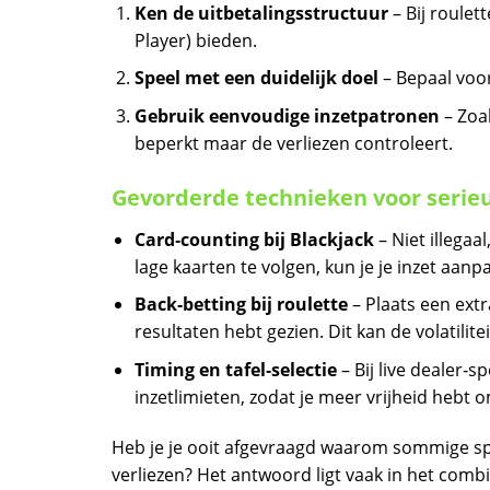
Ken de uitbetalingsstructuur
– Bij roulet
Player) bieden.
Speel met een duidelijk doel
– Bepaal voor
Gebruik eenvoudige inzetpatronen
– Zoal
beperkt maar de verliezen controleert.
Gevorderde technieken voor serieu
Card‑counting bij Blackjack
– Niet illegaa
lage kaarten te volgen, kun je je inzet aa
Back‑betting bij roulette
– Plaats een extr
resultaten hebt gezien. Dit kan de volatilite
Timing en tafel‑selectie
– Bij live dealer‑s
inzetlimieten, zodat je meer vrijheid hebt o
Heb je je ooit afgevraagd waarom sommige sp
verliezen? Het antwoord ligt vaak in het comb