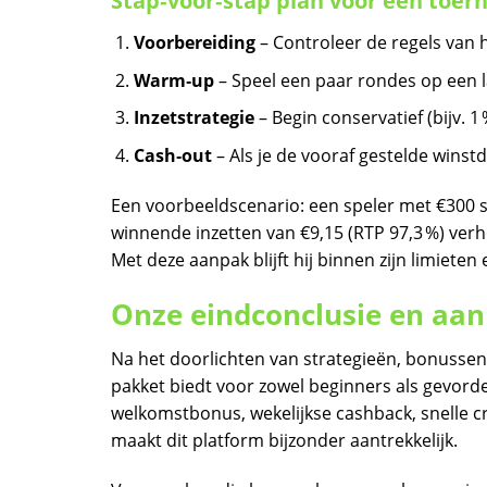
Stap‑voor‑stap plan voor een toern
Voorbereiding
– Controleer de regels van h
Warm‑up
– Speel een paar rondes op een la
Inzetstrategie
– Begin conservatief (bijv. 1
Cash‑out
– Als je de vooraf gestelde winstd
Een voorbeeldscenario: een speler met €300 sta
winnende inzetten van €9,15 (RTP 97,3 %) verh
Met deze aanpak blijft hij binnen zijn limiete
Onze eindconclusie en aan
Na het doorlichten van strategieën, bonussen 
pakket biedt voor zowel beginners als gevorde
welkomstbonus, wekelijkse cashback, snelle c
maakt dit platform bijzonder aantrekkelijk.