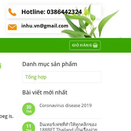
Hotline:
0386442324
inhu.vn@gmail.com
GIỎ HÀNG
Danh mục sản phẩm
i
Tổng hợp
Bài viết mới nhất
Coronavirus disease 2019
30
Th6
oeg is.
อินเทอร์เฟซที่ทำให้ทุกคลิกของ
11
188BET Thailand เป็นเรื่องง่าย
Th6