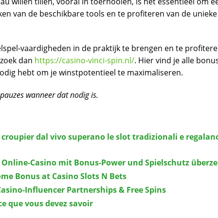
u willen tillen, vooral in toernooien, is het essentieel om e
ken van de beschikbare tools en te profiteren van de unieke
afelspel‑vaardigheden in de praktijk te brengen en te profiter
bezoek dan
https://casino-vinci-spin.nl/
. Hier vind je alle bonu
nodig hebt om je winstpotentieel te maximaliseren.
m pauzes wanneer dat nodig is.
 croupier dal vivo superano le slot tradizionali e regalan
e Online‑Casino mit Bonus‑Power und Spielschutz überz
ome Bonus at Casino Slots N Bets
asino‑Influencer Partnerships & Free Spins
ce que vous devez savoir