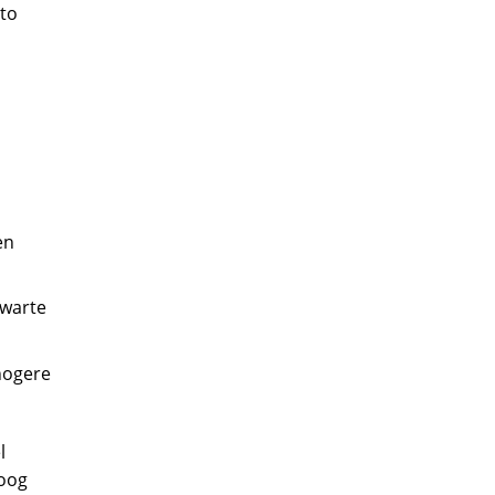
to
en
zwarte
hogere
l
 oog