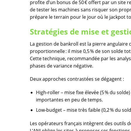
profite d’un bonus de 50 € offert par un sit
de tester les machines sans risquer son propr
prépare le terrain pour le jour où le jackpot t
Stratégies de mise et gest
La gestion de bankroll est la pierre angulaire
proportionnelle : il mise 0,5 % de son solde to
Cette technique, recommandée par les analyst
phases de variance négative.
Deux approches contrastées se dégagent :
High‑roller – mise fixe élevée (5 % du sold
importantes en peu de temps.
Low‑budget – mise très faible (0,2 % du sold
Les opérateurs français intègrent des outils de
L’ANJ oblige les sites à proposer ces fonctio