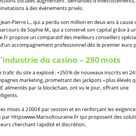
essions sociales augmentent : demandes d’investissements,
et invitations à des événements privés.
Jean‑Pierre L., qui a perdu son million en deux ans à cause 
arcours de Sophie M., qui a conservé son capital grâce à u
e.Fr propose un comparatif des meilleurs conseillers spécia
ce d’un accompagnement professionnel dès le premier euro 
l’industrie du casino – 280 mots
 trafic du site a explosé : +250 % de nouveaux inscrits en 24 
agnes marketing, promettant des jackpots « plus élevés 
, alimentés par la blockchain, ont vu le jour, offrant une
ligents.
s mises à 2 000 € par session et en renforçant les exigence
istés par Httpswww.Marisoltouraine.Fr qui proposent des solut
oueurs cherchant rapidité et discrétion.