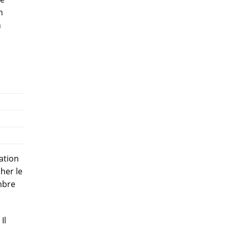
n
h
ation
her le
mbre
Il