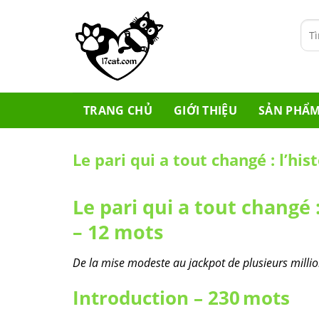
Skip
to
Tìm
content
kiế
TRANG CHỦ
GIỚI THIỆU
SẢN PHẨ
Le pari qui a tout changé : l’hi
Le pari qui a tout changé 
– 12 mots
De la mise modeste au jackpot de plusieurs millio
Introduction – 230 mots