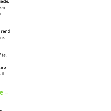
iècle,
Son
re
s rend
ins
iés.
tiré
 il
e –
ue