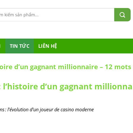
m:
M
TIN TỨC
LIÊN HỆ
stoire d’un gagnant millionnaire – 12 mots
: l’histoire d’un gagnant millionna
ns : l’évolution d’un joueur de casino moderne