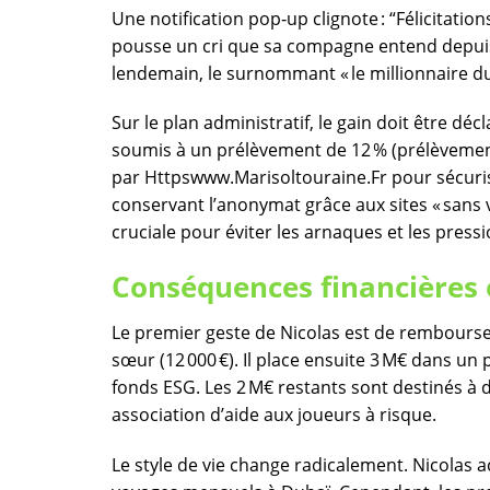
Une notification pop‑up clignote : “Félicitation
pousse un cri que sa compagne entend depuis 
lendemain, le surnommant « le millionnaire d
Sur le plan administratif, le gain doit être dé
soumis à un prélèvement de 12 % (prélèvement
par Httpswww.Marisoltouraine.Fr pour sécuri
conservant l’anonymat grâce aux sites « sans vé
cruciale pour éviter les arnaques et les press
Conséquences financières e
Le premier geste de Nicolas est de rembourser 
sœur (12 000 €). Il place ensuite 3 M€ dans un p
fonds ESG. Les 2 M€ restants sont destinés à
association d’aide aux joueurs à risque.
Le style de vie change radicalement. Nicolas ac