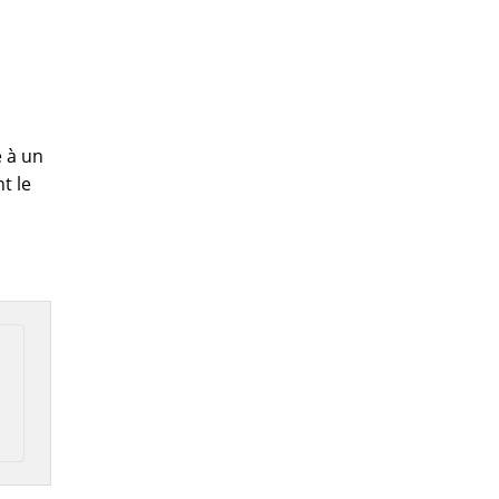
e à un
t le