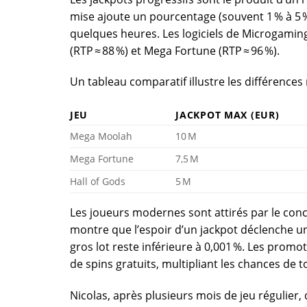
mise ajoute un pourcentage (souvent 1 % à 5 %
quelques heures. Les logiciels de Microgami
(RTP ≈ 88 %) et Mega Fortune (RTP ≈ 96 %).
Un tableau comparatif illustre les différences
JEU
JACKPOT MAX (EUR)
Mega Moolah
10 M
Mega Fortune
7,5 M
Hall of Gods
5 M
Les joueurs modernes sont attirés par le conc
montre que l’espoir d’un jackpot déclenche un
gros lot reste inférieure à 0,001 %. Les pro
de spins gratuits, multipliant les chances de t
Nicolas, après plusieurs mois de jeu régulier, d