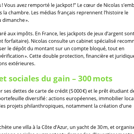
s ! Vous avez remporté le jackpot !” Le cœur de Nicolas s’emba
la chambre. Les médias français reprennent l’histoire le
u dimanche ».
claré aux impôts. En France, les jackpots de jeux d’argent son
 forfaitaire). Nicolas consulte un cabinet spécialisé reco
ser le dépôt du montant sur un compte bloqué, tout en
rification ». Cette double protection, financière et juridique
ions extérieures.
t sociales du gain – 300 mots
ses dettes de carte de crédit (5 000 €) et le prêt étudiant d
ortefeuille diversifié : actions européennes, immobilier locat
 des projets philanthropiques, notamment la création d’une
hète une villa à la Côte d’Azur, un yacht de 30 m, et organis