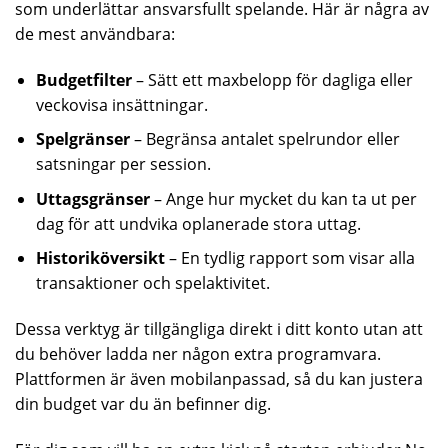
som underlättar ansvarsfullt spelande. Här är några av
de mest användbara:
Budgetfilter
– Sätt ett maxbelopp för dagliga eller
veckovisa insättningar.
Spelgränser
– Begränsa antalet spelrundor eller
satsningar per session.
Uttagsgränser
– Ange hur mycket du kan ta ut per
dag för att undvika oplanerade stora uttag.
Historiköversikt
– En tydlig rapport som visar alla
transaktioner och spelaktivitet.
Dessa verktyg är tillgängliga direkt i ditt konto utan att
du behöver ladda ner någon extra programvara.
Plattformen är även mobilanpassad, så du kan justera
din budget var du än befinner dig.