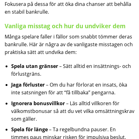
Fokusera på dessa för att öka dina chanser att behålla
en stabil bankrulle.
Vanliga misstag och hur du undviker dem
Många spelare faller i fällor som snabbt tömmer deras
bankrulle. Här är några av de vanligaste misstagen och
praktiska sätt att undvika dem:
Spela utan gränser
– Sätt alltid en insättnings- och
förlustgräns.
Jaga förluster
– Om du har förlorat en insats, öka
inte satsningen för att “få tillbaka” pengarna.
Ignorera bonusvillkor
– Läs alltid villkoren för
välkomstbonusar så att du vet vilka omsättningskrav
som gäller.
Spela för länge
– Ta regelbundna pauser. En
timmes paus minskar risken för impulsiva beslut.