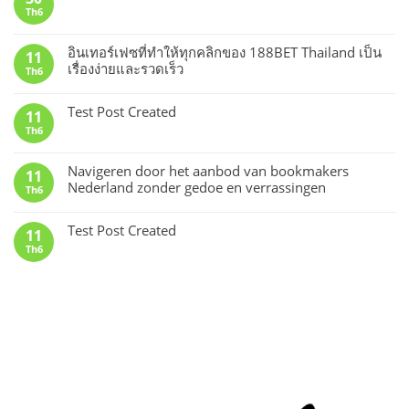
Th6
อินเทอร์เฟซที่ทำให้ทุกคลิกของ 188BET Thailand เป็น
11
เรื่องง่ายและรวดเร็ว
Th6
Test Post Created
11
Th6
Navigeren door het aanbod van bookmakers
11
Nederland zonder gedoe en verrassingen
Th6
Test Post Created
11
Th6