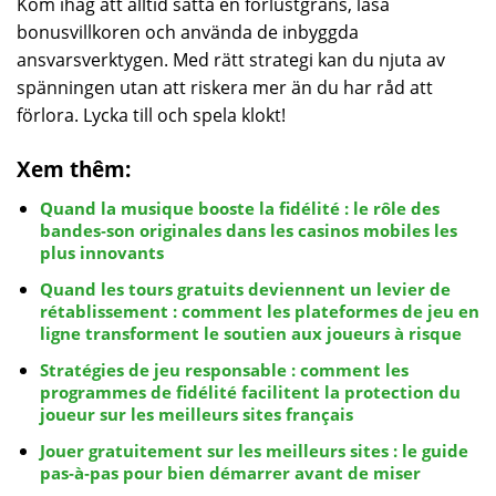
Kom ihåg att alltid sätta en förlustgräns, läsa
bonusvillkoren och använda de inbyggda
ansvarsverktygen. Med rätt strategi kan du njuta av
spänningen utan att riskera mer än du har råd att
förlora. Lycka till och spela klokt!
Xem thêm:
Quand la musique booste la fidélité : le rôle des
bandes‑son originales dans les casinos mobiles les
plus innovants
Quand les tours gratuits deviennent un levier de
rétablissement : comment les plateformes de jeu en
ligne transforment le soutien aux joueurs à risque
Stratégies de jeu responsable : comment les
programmes de fidélité facilitent la protection du
joueur sur les meilleurs sites français
Jouer gratuitement sur les meilleurs sites : le guide
pas‑à‑pas pour bien démarrer avant de miser