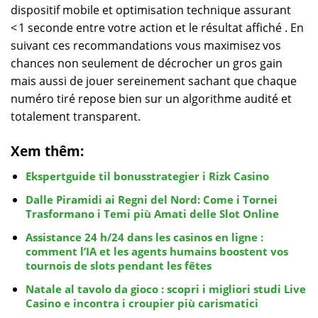
dispositif mobile et optimisation technique assurant
< 1 seconde entre votre action et le résultat affiché . En
suivant ces recommandations vous maximisez vos
chances non seulement de décrocher un gros gain
mais aussi de jouer sereinement sachant que chaque
numéro tiré repose bien sur un algorithme audité et
totalement transparent.​
Xem thêm:
Ekspertguide til bonusstrategier i Rizk Casino
Dalle Piramidi ai Regni del Nord: Come i Tornei
Trasformano i Temi più Amati delle Slot Online
Assistance 24 h/24 dans les casinos en ligne :
comment l’IA et les agents humains boostent vos
tournois de slots pendant les fêtes
Natale al tavolo da gioco : scopri i migliori studi Live
Casino e incontra i croupier più carismatici