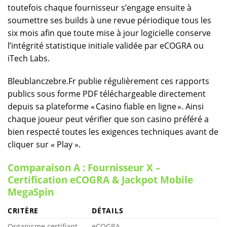
toutefois chaque fournisseur s’engage ensuite à
soumettre ses builds à une revue périodique tous les
six mois afin que toute mise à jour logicielle conserve
l’intégrité statistique initiale validée par eCOGRA ou
iTech Labs.
Bleublanczebre.Fr publie régulièrement ces rapports
publics sous forme PDF téléchargeable directement
depuis sa plateforme « Casino fiable en ligne ». Ainsi
chaque joueur peut vérifier que son casino préféré a
bien respecté toutes les exigences techniques avant de
cliquer sur « Play ».
Comparaison A : Fournisseur X –
Certification eCOGRA & Jackpot Mobile
MegaSpin
CRITÈRE
DÉTAILS
Organisme certifiant
eCOGRA