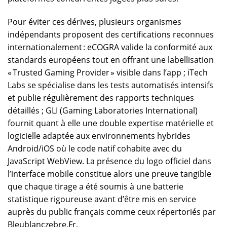
Pour éviter ces dérives, plusieurs organismes
indépendants proposent des certifications reconnues
internationalement : eCOGRA valide la conformité aux
standards européens tout en offrant une labellisation
« Trusted Gaming Provider » visible dans l’app ; iTech
Labs se spécialise dans les tests automatisés intensifs
et publie régulièrement des rapports techniques
détaillés ; GLI (Gaming Laboratories International)
fournit quant à elle une double expertise matérielle et
logicielle adaptée aux environnements hybrides
Android/iOS où le code natif cohabite avec du
JavaScript WebView. La présence du logo officiel dans
l’interface mobile constitue alors une preuve tangible
que chaque tirage a été soumis à une batterie
statistique rigoureuse avant d’être mis en service
auprès du public français comme ceux répertoriés par
Bleublanczebre.Fr.