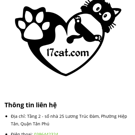
Thông tin liên hệ
Địa chỉ: Tầng 2 - số nhà 25 Lương Trúc Đàm, Phường Hiệp
Tân, Quận Tân Phú
Điện thoại:
0386442324