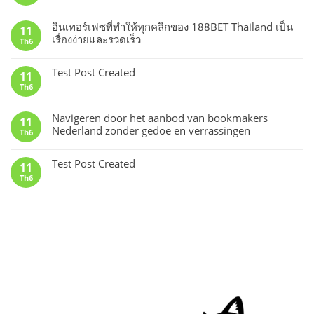
อินเทอร์เฟซที่ทำให้ทุกคลิกของ 188BET Thailand เป็น
11
เรื่องง่ายและรวดเร็ว
Th6
Test Post Created
11
Th6
Navigeren door het aanbod van bookmakers
11
Nederland zonder gedoe en verrassingen
Th6
Test Post Created
11
Th6