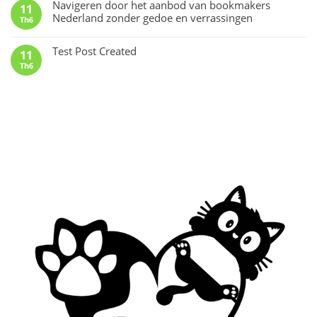
Navigeren door het aanbod van bookmakers
11
Nederland zonder gedoe en verrassingen
Th6
Test Post Created
11
Th6