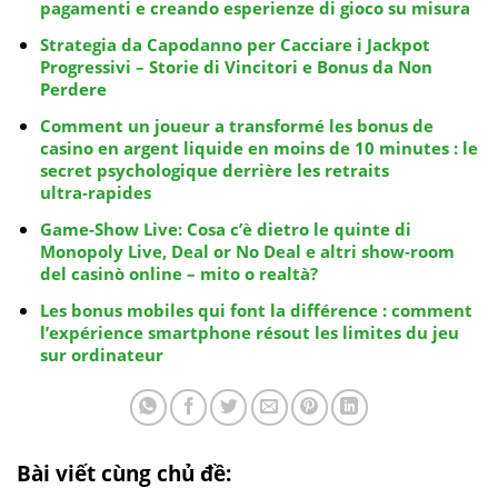
pagamenti e creando esperienze di gioco su misura
Strategia da Capodanno per Cacciare i Jackpot
Progressivi – Storie di Vincitori e Bonus da Non
Perdere
Comment un joueur a transformé les bonus de
casino en argent liquide en moins de 10 minutes : le
secret psychologique derrière les retraits
ultra‑rapides
Game‑Show Live: Cosa c’è dietro le quinte di
Monopoly Live, Deal or No Deal e altri show‑room
del casinò online – mito o realtà?
Les bonus mobiles qui font la différence : comment
l’expérience smartphone résout les limites du jeu
sur ordinateur
Bài viết cùng chủ đề: