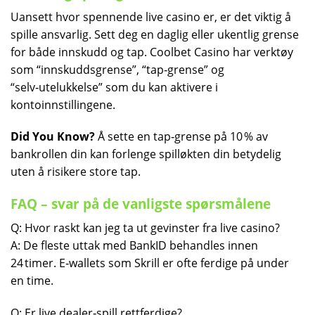
Uansett hvor spennende live casino er, er det viktig å
spille ansvarlig. Sett deg en daglig eller ukentlig grense
for både innskudd og tap. Coolbet Casino har verktøy
som “innskuddsgrense”, “tap‑grense” og
“selv‑utelukkelse” som du kan aktivere i
kontoinnstillingene.
Did You Know?
Å sette en tap‑grense på 10 % av
bankrollen din kan forlenge spilløkten din betydelig
uten å risikere store tap.
FAQ – svar på de vanligste spørsmålene
Q: Hvor raskt kan jeg ta ut gevinster fra live casino?
A: De fleste uttak med BankID behandles innen
24 timer. E‑wallets som Skrill er ofte ferdige på under
en time.
Q: Er live dealer‑spill rettferdige?