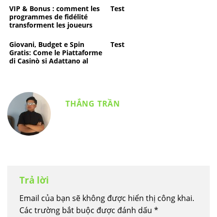
bien commencer l’année
VIP & Bonus : comment les
Test
programmes de fidélité
transforment les joueurs
ordinaires en membres
d’élite
Giovani, Budget e Spin
Test
Gratis: Come le Piattaforme
di Casinò si Adattano al
Rientro a Scuola
THẮNG TRẦN
Trả lời
Email của bạn sẽ không được hiển thị công khai.
Các trường bắt buộc được đánh dấu
*