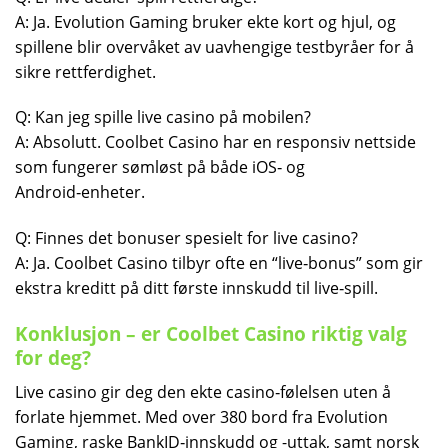
A: Ja. Evolution Gaming bruker ekte kort og hjul, og
spillene blir overvåket av uavhengige testbyråer for å
sikre rettferdighet.
Q: Kan jeg spille live casino på mobilen?
A: Absolutt. Coolbet Casino har en responsiv nettside
som fungerer sømløst på både iOS‑ og
Android‑enheter.
Q: Finnes det bonuser spesielt for live casino?
A: Ja. Coolbet Casino tilbyr ofte en “live‑bonus” som gir
ekstra kreditt på ditt første innskudd til live‑spill.
Konklusjon – er Coolbet Casino riktig valg
for deg?
Live casino gir deg den ekte casino‑følelsen uten å
forlate hjemmet. Med over 380 bord fra Evolution
Gaming, raske BankID‑innskudd og -uttak, samt norsk