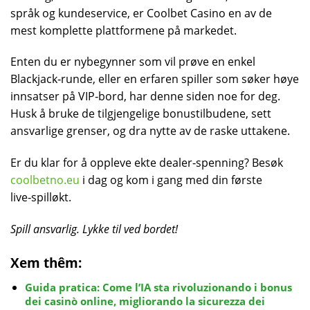
språk og kundeservice, er Coolbet Casino en av de
mest komplette plattformene på markedet.
Enten du er nybegynner som vil prøve en enkel
Blackjack‑runde, eller en erfaren spiller som søker høye
innsatser på VIP‑bord, har denne siden noe for deg.
Husk å bruke de tilgjengelige bonustilbudene, sett
ansvarlige grenser, og dra nytte av de raske uttakene.
Er du klar for å oppleve ekte dealer‑spenning? Besøk
coolbetno.eu
i dag og kom i gang med din første
live‑spilløkt.
Spill ansvarlig. Lykke til ved bordet!
Xem thêm:
Guida pratica: Come l’IA sta rivoluzionando i bonus
dei casinò online, migliorando la sicurezza dei