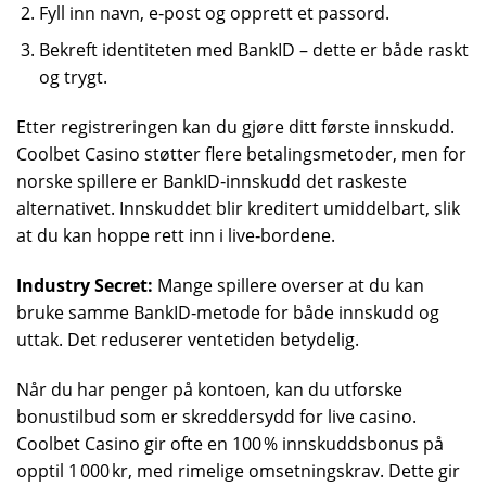
Fyll inn navn, e‑post og opprett et passord.
Bekreft identiteten med BankID – dette er både raskt
og trygt.
Etter registreringen kan du gjøre ditt første innskudd.
Coolbet Casino støtter flere betalingsmetoder, men for
norske spillere er BankID‑innskudd det raskeste
alternativet. Innskuddet blir kreditert umiddelbart, slik
at du kan hoppe rett inn i live‑bordene.
Industry Secret:
Mange spillere overser at du kan
bruke samme BankID‑metode for både innskudd og
uttak. Det reduserer ventetiden betydelig.
Når du har penger på kontoen, kan du utforske
bonustilbud som er skreddersydd for live casino.
Coolbet Casino gir ofte en 100 % innskuddsbonus på
opptil 1 000 kr, med rimelige omsetningskrav. Dette gir