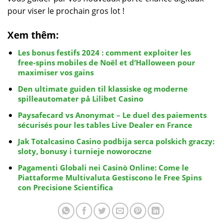
pour viser le prochain gros lot !
Xem thêm:
Les bonus festifs 2024 : comment exploiter les
free‑spins mobiles de Noël et d’Halloween pour
maximiser vos gains
Den ultimate guiden til klassiske og moderne
spilleautomater på Lilibet Casino
Paysafecard vs Anonymat – Le duel des paiements
sécurisés pour les tables Live Dealer en France
Jak Totalcasino Casino podbija serca polskich graczy:
sloty, bonusy i turnieje noworoczne
Pagamenti Globali nei Casinò Online: Come le
Piattaforme Multivaluta Gestiscono le Free Spins
con Precisione Scientifica