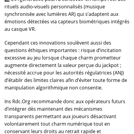
rituels audio‑visuels personnalisés (musique
synchronisée avec lumières AR) qui s’adaptent aux
émotions détectées via capteurs biométriques intégrés
au casque VR.
Cependant ces innovations soulèvent aussi des
questions éthiques importantes : risque d’incitation
excessive au jeu lorsque chaque charm prometteur
augmente directement la valeur perçue du jackpot ;
nécessité accrue pour les autorités régulatrices (ANJ)
d’établir des limites claires afin d’éviter toute forme de
manipulation algorithmique non consentie.
Ins Rdc.Org recommande donc aux opérateurs futurs
d’intégrer dès maintenant des mécanismes
transparents permettant aux joueurs désactivant
volontairement tout charm numérique tout en
conservant leurs droits au retrait rapide et