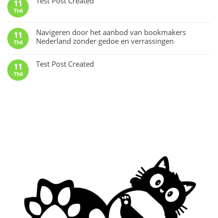
Test Post Created
11
Th6
Navigeren door het aanbod van bookmakers
11
Nederland zonder gedoe en verrassingen
Th6
Test Post Created
11
Th6