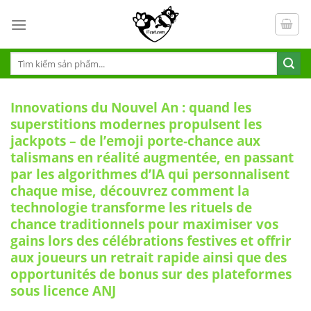
S
k
i
p
T
ì
t
m
o
k
Innovations du Nouvel An : quand les
c
i
superstitions modernes propulsent les
ế
o
m
jackpots – de l’emoji porte‑chance aux
n
:
talismans en réalité augmentée, en passant
t
par les algorithmes d’IA qui personnalisent
e
chaque mise, découvrez comment la
n
technologie transforme les rituels de
t
chance traditionnels pour maximiser vos
gains lors des célébrations festives et offrir
aux joueurs un retrait rapide ainsi que des
opportunités de bonus sur des plateformes
sous licence ANJ