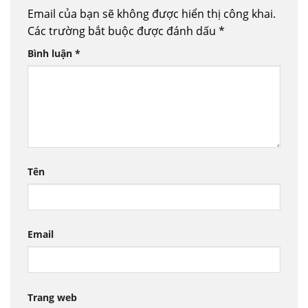
Email của bạn sẽ không được hiển thị công khai.
Các trường bắt buộc được đánh dấu
*
Bình luận
*
Tên
Email
Trang web