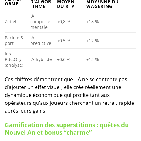
D’ALGOR
MOYEN
MOYENNE DU
ORME
ITHME
DU RTP
WAGERING
IA
Zebet
comporte
+0,8 %
+18 %
mentale
ParionsS
IA
+0,5 %
+12 %
port
prédictive
Ins
Rdc.Org
IA hybride
+0,6 %
+15 %
(analyse)
Ces chiffres démontrent que l’IA ne se contente pas
d’ajouter un effet visuel ; elle crée réellement une
dynamique économique qui profite tant aux
opérateurs qu’aux joueurs cherchant un retrait rapide
après leurs gains.
Gamification des superstitions : quêtes du
Nouvel An et bonus “charme”