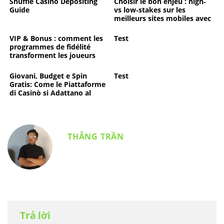
Shuffle Casino Depositing
Choisir le bon enjeu : high‑
Guide
vs low‑stakes sur les
meilleurs sites mobiles avec
croupiers en direct pour
bien commencer l’année
VIP & Bonus : comment les
Test
programmes de fidélité
transforment les joueurs
ordinaires en membres
d’élite
Giovani, Budget e Spin
Test
Gratis: Come le Piattaforme
di Casinò si Adattano al
Rientro a Scuola
THẮNG TRẦN
Trả lời