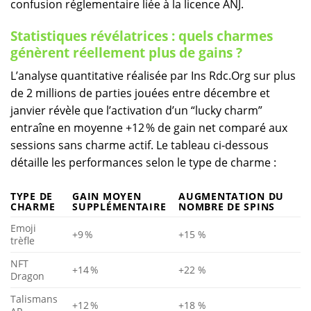
confusion réglementaire liée à la licence ANJ.
Statistiques révélatrices : quels charmes
génèrent réellement plus de gains ?
L’analyse quantitative réalisée par Ins Rdc.Org sur plus
de 2 millions de parties jouées entre décembre et
janvier révèle que l’activation d’un “lucky charm”
entraîne en moyenne +12 % de gain net comparé aux
sessions sans charme actif. Le tableau ci‑dessous
détaille les performances selon le type de charme :
TYPE DE
GAIN MOYEN
AUGMENTATION DU
CHARME
SUPPLÉMENTAIRE
NOMBRE DE SPINS
Emoji
+9 %
+15 %
trèfle
NFT
+14 %
+22 %
Dragon
Talismans
+12 %
+18 %