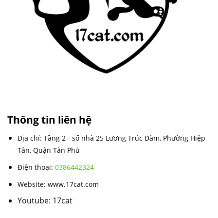
Thông tin liên hệ
Địa chỉ: Tầng 2 - số nhà 25 Lương Trúc Đàm, Phường Hiệp
Tân, Quận Tân Phú
Điện thoại:
0386442324
Website: www.17cat.com
Youtube: 17cat