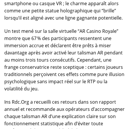
smartphone ou casque VR ; le charme apparaît alors
comme une petite statue holographique qui “brille”
lorsqu’il est aligné avec une ligne gagnante potentielle.
Un test mené sur la salle virtuelle “AR Casino Royale”
montre que 67 % des participants ressentent une
immersion accrue et déclarent être prêts à miser
davantage après avoir activé leur talisman AR pendant
au moins trois tours consécutifs. Cependant, une
frange conservatrice reste sceptique : certains joueurs
traditionnels perçoivent ces effets comme pure illusion
psychologique sans impact réel sur le RTP ou la
volatilité du jeu.
Ins Rdc.Org a recueilli ces retours dans son rapport
annuel et recommande aux opérateurs d’accompagner
chaque talisman AR d’une explication claire sur son
fonctionnement statistique afin d’éviter toute