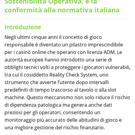
Sostenibilità Operativa, e la
conformità alla normativa italiana
Introduzione
Negli ultimi cinque anni il concetto di gioco
responsabile è diventato un pilastro imprescindibile
per i casinò online che operano con licenza ADM. Le
autorità europee hanno introdotto una serie di
obblighi tecnici volti a proteggere i giocatori vulnerabili,
tra cui il cosiddetto Reality Check System, uno
strumento che avverte l’utente dopo intervalli
predefiniti di tempo trascorso al tavolo o alla slot
machine. Questo meccanismo non solo riduce il rischio
di dipendenza patologica ma genera anche dati
preziosi per gli operatori, consentendo un
monitoraggio più accurato delle abitudini di gioco e
una migliore gestione del rischio finanziario.