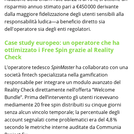
risparmio annuo stimato pari a €450 000 derivante
dalla maggiore fidelizzazione degli utenti sensibili alla
responsabilità ludica—a beneficio diretto sia
dell'operatore sia degli enti regolatori.
Case study europeo: un operatore che ha
ottimizzato i Free Spin grazie al Reality
Check
L’operatore tedesco
SpinMaster
ha collaborato con una
società fintech specializzata nella gamification
responsabile per integrare un modulo avanzato de​l​
Reality Check direttamente nell’offerta “Welcome
Bundle”. Prima dell’intervento gli utenti ricevevano
mediamente 20 free spin distribuiti su cinque giorni
senza alcun vincolo temporale; la percentuale de​gli​
account segnalati come problematici era del 4,8 %
secondo le metriche interne auditate da Communia