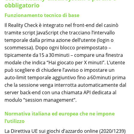
obbligatorio
Funzionamento tecnico di base
Il Reality Check è integrato nel front‑end del casinò
tramite script JavaScript che tracciano l’intervallo
temporale dalla prima azione dell’utente (login o
scommessa). Dopo ogni blocco preimpostato –
tipicamente da 15 a 30 minuti – compare una finestra
modale che indica “Hai giocato per X minuti”. L’utente
può scegliere di chiudere l’avviso o impostare un
auto‑limit temporale aggiuntivo fino a 60 minuti prima
che la sessione venga interrotta automaticamente dal
server back‑end con una chiamata API dedicata al
modulo “session management”.
Normativa italiana ed europea che ne impone
l’utilizzo
La Direttiva UE sui giochi d’azzardo online (2020/1239)