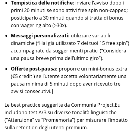
Tempistica delle notifiche:
inviare l’avviso dopo i
primi 20 minuti se sono attivi free spin non‑capped;
posticiparlo a 30 minuti quando si tratta di bonus
con wagering alto (>30x).
Messaggi personalizzati:
utilizzare variabili
dinamiche (“Hai già utilizzato 7 dei tuoi 15 free spin”)
accompagnate da suggerimenti pratici (“Considera
una pausa breve prima dell’ultimo giro”).
Offerte post‑pausa:
proporre un mini‑bonus extra
(€5 credit ) se l’utente accetta volontariamente una
pausa minima di 5 minuti dopo aver ricevuto tre
avvisi consecutivi.|
Le best practice suggerite da Communia Project.Eu
includono test A/B su diverse tonalità linguistiche
(“Attenzione” vs “Promemoria”) per misurare l’impatto
sulla retention degli utenti premium.