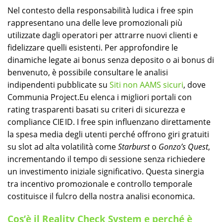
Nel contesto della responsabilità ludica i free spin
rappresentano una delle leve promozionali più
utilizzate dagli operatori per attrarre nuovi clienti e
fidelizzare quelli esistenti. Per approfondire le
dinamiche legate ai bonus senza deposito o ai bonus di
benvenuto, è possibile consultare le analisi
indipendenti pubblicate su
Siti non AAMS sicuri
, dove
Communia Project.Eu elenca i migliori portali con
rating trasparenti basati su criteri di sicurezza e
compliance CIE ID. I free spin influenzano direttamente
la spesa media degli utenti perché offrono giri gratuiti
su slot ad alta volatilità come
Starburst
o
Gonzo’s Quest
,
incrementando il tempo di sessione senza richiedere
un investimento iniziale significativo. Questa sinergia
tra incentivo promozionale e controllo temporale
costituisce il fulcro della nostra analisi economica.
Cos’è il Reality Check System e perché è