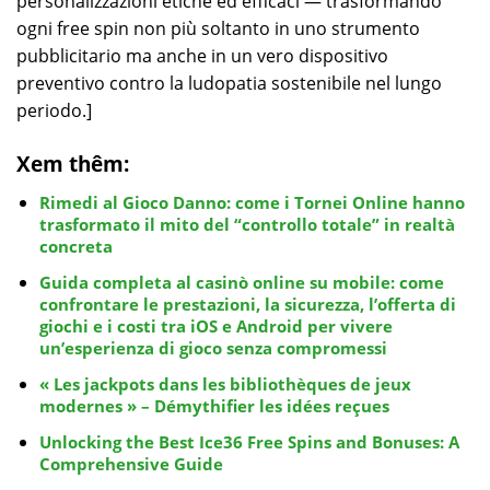
personalizzazioni etiche ed efficaci — trasformando
ogni free spin non più soltanto in uno strumento
pubblicitario ma anche in un vero dispositivo
preventivo contro la ludopatia sostenibile nel lungo
periodo.]
Xem thêm:
Rimedi al Gioco Danno: come i Tornei Online hanno
trasformato il mito del “controllo totale” in realtà
concreta
Guida completa al casinò online su mobile: come
confrontare le prestazioni, la sicurezza, l’offerta di
giochi e i costi tra iOS e Android per vivere
un’esperienza di gioco senza compromessi
« Les jackpots dans les bibliothèques de jeux
modernes » – Démythifier les idées reçues
Unlocking the Best Ice36 Free Spins and Bonuses: A
Comprehensive Guide