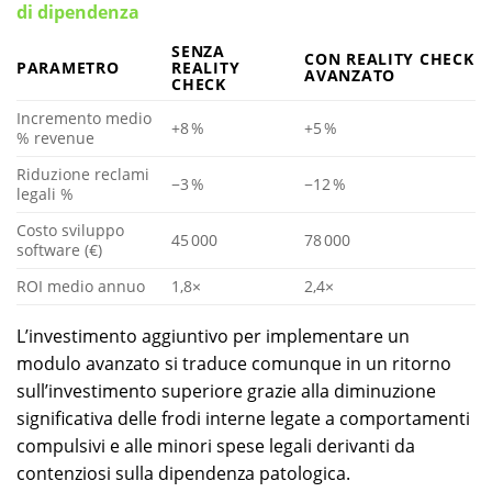
di dipendenza
SENZA
CON REALITY CHECK
PARAMETRO
REALITY
AVANZATO
CHECK
Incremento medio
+8 %
+5 %
% revenue
Riduzione reclami
−3 %
−12 %
legali %
Costo sviluppo
45 000
78 000
software (€)
ROI medio annuo
1,8×
2,4×
L’investimento aggiuntivo per implementare un
modulo avanzato si traduce comunque in un ritorno
sull’investimento superiore grazie alla diminuzione
significativa delle frodi interne legate a comportamenti
compulsivi e alle minori spese legali derivanti da
contenziosi sulla dipendenza patologica.