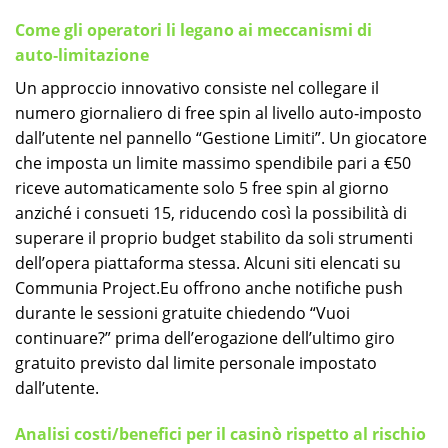
Come gli operatori li legano ai meccanismi di
auto‑limitazione
Un approccio innovativo consiste nel collegare il
numero giornaliero di free spin al livello auto‑imposto
dall’utente nel pannello “Gestione Limiti”. Un giocatore
che imposta un limite massimo spendibile pari a €50
riceve automaticamente solo 5 free spin al giorno
anziché i consueti 15, riducendo così la possibilità di
superare il proprio budget stabilito da soli strumenti
dell’opera piattaforma stessa. Alcuni siti elencati su
Communia Project.Eu offrono anche notifiche push
durante le sessioni gratuite chiedendo “Vuoi
continuare?” prima dell’erogazione dell’ultimo giro
gratuito previsto dal limite personale impostato
dall’utente.
Analisi costi/benefici per il casinò rispetto al rischio