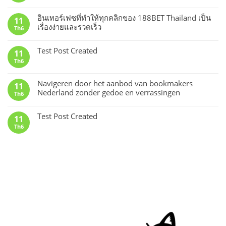
อินเทอร์เฟซที่ทำให้ทุกคลิกของ 188BET Thailand เป็น
11
เรื่องง่ายและรวดเร็ว
Th6
Test Post Created
11
Th6
Navigeren door het aanbod van bookmakers
11
Nederland zonder gedoe en verrassingen
Th6
Test Post Created
11
Th6