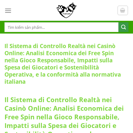
S
k
i
p
T
ì
t
m
o
k
Il Sistema di Controllo Realtà nei Casinò
c
i
Online: Analisi Economica dei Free Spin
ế
o
m
nella Gioco Responsabile, Impatti sulla
n
:
Spesa dei Giocatori e Sostenibilità
t
Operativa, e la conformità alla normativa
e
italiana
n
t
Il Sistema di Controllo Realtà nei
Casinò Online: Analisi Economica dei
Free Spin nella Gioco Responsabile,
Impatti sulla Spesa dei Giocatori e