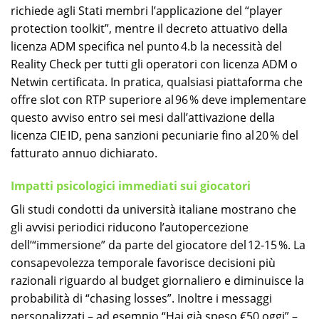
richiede agli Stati membri l’applicazione del “player
protection toolkit”, mentre il decreto attuativo della
licenza ADM specifica nel punto 4.b la necessità del
Reality Check per tutti gli operatori con licenza ADM o
Netwin certificata. In pratica, qualsiasi piattaforma che
offre slot con RTP superiore al 96 % deve implementare
questo avviso entro sei mesi dall’attivazione della
licenza CIE ID, pena sanzioni pecuniarie fino al 20 % del
fatturato annuo dichiarato.
Impatti psicologici immediati sui giocatori
Gli studi condotti da università italiane mostrano che
gli avvisi periodici riducono l’autopercezione
dell’“immersione” da parte del giocatore del 12‑15 %. La
consapevolezza temporale favorisce decisioni più
razionali riguardo al budget giornaliero e diminuisce la
probabilità di “chasing losses”. Inoltre i messaggi
personalizzati – ad esempio “Hai già speso €50 oggi” –