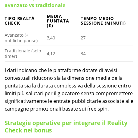
avanzato vs tradizionale
MEDIA
TIPO REALTÀ
TEMPO MEDIO
PUNTATA
CHECK
SESSIONE (MINUTI)
(€)
Avanzato (+
3,40
27
notifiche pause)
Tradizionale (solo
4,12
34
timer)
I dati indicano che le piattaforme dotate di avvisi
contestuali riducono sia la dimensione media della
puntata sia la durata complessiva della sessione entro
limiti più salutari per il giocatore senza compromettere
significativamente le entrate pubblicitarie associate alle
campagne promozionali basate sui free spin.
Strategie operative per integrare il Reality
Check nei bonus