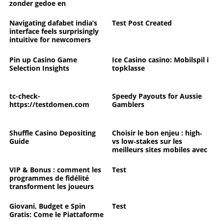
zonder gedoe en
verrassingen
Navigating dafabet india’s
Test Post Created
interface feels surprisingly
intuitive for newcomers
Pin up Casino Game
Ice Casino casino: Mobilspil i
Selection Insights
topklasse
tc-check-
Speedy Payouts for Aussie
https://testdomen.com
Gamblers
Shuffle Casino Depositing
Choisir le bon enjeu : high‑
Guide
vs low‑stakes sur les
meilleurs sites mobiles avec
croupiers en direct pour
bien commencer l’année
VIP & Bonus : comment les
Test
programmes de fidélité
transforment les joueurs
ordinaires en membres
d’élite
Giovani, Budget e Spin
Test
Gratis: Come le Piattaforme