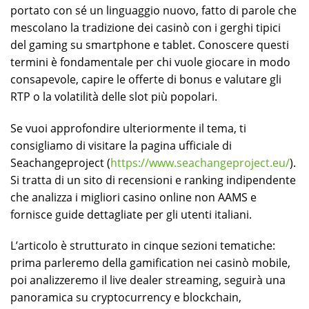
portato con sé un linguaggio nuovo, fatto di parole che
mescolano la tradizione dei casinò con i gerghi tipici
del gaming su smartphone e tablet. Conoscere questi
termini è fondamentale per chi vuole giocare in modo
consapevole, capire le offerte di bonus e valutare gli
RTP o la volatilità delle slot più popolari.
Se vuoi approfondire ulteriormente il tema, ti
consigliamo di visitare la pagina ufficiale di
Seachangeproject (
https://www.seachangeproject.eu/
).
Si tratta di un sito di recensioni e ranking indipendente
che analizza i migliori casino online non AAMS e
fornisce guide dettagliate per gli utenti italiani.
L’articolo è strutturato in cinque sezioni tematiche:
prima parleremo della gamification nei casinò mobile,
poi analizzeremo il live dealer streaming, seguirà una
panoramica su cryptocurrency e blockchain,