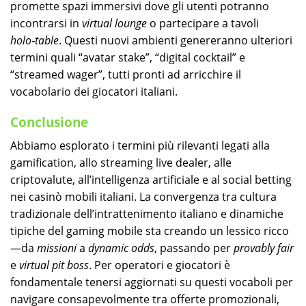
promette spazi immersivi dove gli utenti potranno
incontrarsi in
virtual lounge
o partecipare a tavoli
holo‑table
. Questi nuovi ambienti genereranno ulteriori
termini quali “avatar stake”, “digital cocktail” e
“streamed wager”, tutti pronti ad arricchire il
vocabolario dei giocatori italiani.
Conclusione
Abbiamo esplorato i termini più rilevanti legati alla
gamification, allo streaming live dealer, alle
criptovalute, all’intelligenza artificiale e al social betting
nei casinò mobili italiani. La convergenza tra cultura
tradizionale dell’intrattenimento italiano e dinamiche
tipiche del gaming mobile sta creando un lessico ricco
—da
missioni
a
dynamic odds
, passando per
provably fair
e
virtual pit boss
. Per operatori e giocatori è
fondamentale tenersi aggiornati su questi vocaboli per
navigare consapevolmente tra offerte promozionali,