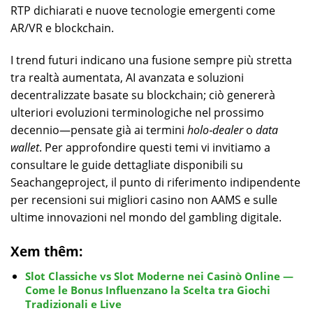
RTP dichiarati e nuove tecnologie emergenti come
AR/VR e blockchain.
I trend futuri indicano una fusione sempre più stretta
tra realtà aumentata, AI avanzata e soluzioni
decentralizzate basate su blockchain; ciò genererà
ulteriori evoluzioni terminologiche nel prossimo
decennio—pensate già ai termini
holo‑dealer
o
data
wallet
. Per approfondire questi temi vi invitiamo a
consultare le guide dettagliate disponibili su
Seachangeproject, il punto di riferimento indipendente
per recensioni sui migliori casino non AAMS e sulle
ultime innovazioni nel mondo del gambling digitale.
Xem thêm:
Slot Classiche vs Slot Moderne nei Casinò Online —
Come le Bonus Influenzano la Scelta tra Giochi
Tradizionali e Live