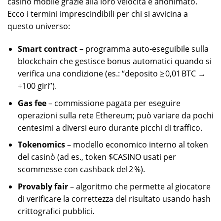
casinò mobile grazie alla loro velocità e anonimato.
Ecco i termini imprescindibili per chi si avvicina a
questo universo:
Smart contract
– programma auto‑eseguibile sulla
blockchain che gestisce bonus automatici quando si
verifica una condizione (es.: “deposito ≥ 0,01 BTC →
+100 giri”).
Gas fee
– commissione pagata per eseguire
operazioni sulla rete Ethereum; può variare da pochi
centesimi a diversi euro durante picchi di traffico.
Tokenomics
– modello economico interno al token
del casinò (ad es., token $CASINO usati per
scommesse con cashback del 2 %).
Provably fair
– algoritmo che permette al giocatore
di verificare la correttezza del risultato usando hash
crittografici pubblici.