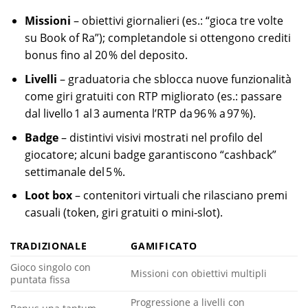
Missioni
– obiettivi giornalieri (es.: “gioca tre volte
su Book of Ra”); completandole si ottengono crediti
bonus fino al 20 % del deposito.
Livelli
– graduatoria che sblocca nuove funzionalità
come giri gratuiti con RTP migliorato (es.: passare
dal livello 1 al 3 aumenta l’RTP da 96 % a 97 %).
Badge
– distintivi visivi mostrati nel profilo del
giocatore; alcuni badge garantiscono “cashback”
settimanale del 5 %.
Loot box
– contenitori virtuali che rilasciano premi
casuali (token, giri gratuiti o mini‑slot).
TRADIZIONALE
GAMIFICATO
Gioco singolo con
Missioni con obiettivi multipli
puntata fissa
Progressione a livelli con