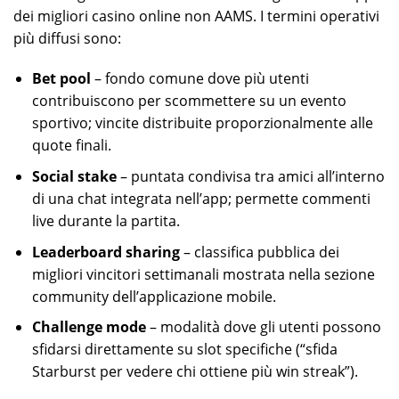
dei migliori casino online non AAMS. I termini operativi
più diffusi sono:
Bet pool
– fondo comune dove più utenti
contribuiscono per scommettere su un evento
sportivo; vincite distribuite proporzionalmente alle
quote finali.
Social stake
– puntata condivisa tra amici all’interno
di una chat integrata nell’app; permette commenti
live durante la partita.
Leaderboard sharing
– classifica pubblica dei
migliori vincitori settimanali mostrata nella sezione
community dell’applicazione mobile.
Challenge mode
– modalità dove gli utenti possono
sfidarsi direttamente su slot specifiche (“sfida
Starburst per vedere chi ottiene più win streak”).