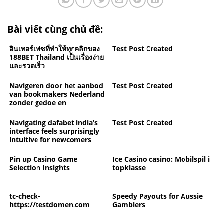
Bài viết cùng chủ đề:
อินเทอร์เฟซที่ทำให้ทุกคลิกของ
Test Post Created
188BET Thailand เป็นเรื่องง่าย
และรวดเร็ว
Navigeren door het aanbod
Test Post Created
van bookmakers Nederland
zonder gedoe en
verrassingen
Navigating dafabet india’s
Test Post Created
interface feels surprisingly
intuitive for newcomers
Pin up Casino Game
Ice Casino casino: Mobilspil i
Selection Insights
topklasse
tc-check-
Speedy Payouts for Aussie
https://testdomen.com
Gamblers