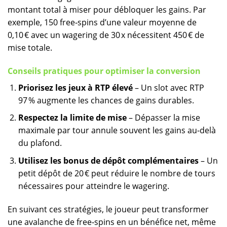
montant total à miser pour débloquer les gains. Par
exemple, 150 free‑spins d’une valeur moyenne de
0,10 € avec un wagering de 30 x nécessitent 450 € de
mise totale.
Conseils pratiques pour optimiser la conversion
Priorisez les jeux à RTP élevé
– Un slot avec RTP
97 % augmente les chances de gains durables.
Respectez la limite de mise
– Dépasser la mise
maximale par tour annule souvent les gains au-delà
du plafond.
Utilisez les bonus de dépôt complémentaires
– Un
petit dépôt de 20 € peut réduire le nombre de tours
nécessaires pour atteindre le wagering.
En suivant ces stratégies, le joueur peut transformer
une avalanche de free‑spins en un bénéfice net, même