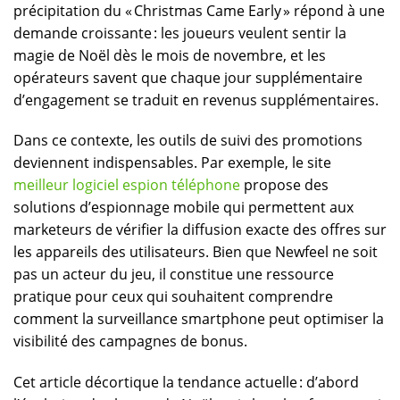
précipitation du « Christmas Came Early » répond à une
demande croissante : les joueurs veulent sentir la
magie de Noël dès le mois de novembre, et les
opérateurs savent que chaque jour supplémentaire
d’engagement se traduit en revenus supplémentaires.
Dans ce contexte, les outils de suivi des promotions
deviennent indispensables. Par exemple, le site
meilleur logiciel espion téléphone
propose des
solutions d’espionnage mobile qui permettent aux
marketeurs de vérifier la diffusion exacte des offres sur
les appareils des utilisateurs. Bien que Newfeel ne soit
pas un acteur du jeu, il constitue une ressource
pratique pour ceux qui souhaitent comprendre
comment la surveillance smartphone peut optimiser la
visibilité des campagnes de bonus.
Cet article décortique la tendance actuelle : d’abord