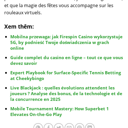
et que la magie des fêtes vous accompagne sur les
rouleaux virtuels.
Xem thêm:
Mobilna przewaga: jak Firespin Casino wykorzystuje
5G, by podnieść Twoje doświadczenia w grach
online
Guide complet du casino en ligne – tout ce que vous
devez savoir
Expert Playbook for Surface‑Specific Tennis Betting
at Cheekybingo
Live Blackjack : quelles évolutions attendent les
joueurs ? Analyse des bonus, de la technologie et de
la concurrence en 2025
Mobile Tournament Mastery: How Superbet 1
Elevates On‑the‑Go Play