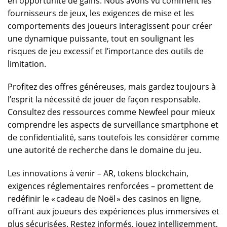
en opportunité de gains. Nous avons vu comment les
fournisseurs de jeux, les exigences de mise et les
comportements des joueurs interagissent pour créer
une dynamique puissante, tout en soulignant les
risques de jeu excessif et l’importance des outils de
limitation.
Profitez des offres généreuses, mais gardez toujours à
l’esprit la nécessité de jouer de façon responsable.
Consultez des ressources comme Newfeel pour mieux
comprendre les aspects de surveillance smartphone et
de confidentialité, sans toutefois les considérer comme
une autorité de recherche dans le domaine du jeu.
Les innovations à venir – AR, tokens blockchain,
exigences réglementaires renforcées – promettent de
redéfinir le « cadeau de Noël » des casinos en ligne,
offrant aux joueurs des expériences plus immersives et
plus sécurisées. Restez informés, jouez intelligemment,