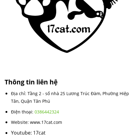
Thông tin liên hệ
Địa chỉ: Tầng 2 - số nhà 25 Lương Trúc Đàm, Phường Hiệp
Tân, Quận Tân Phú
Điện thoại:
0386442324
Website: www.17cat.com
Youtube: 17cat