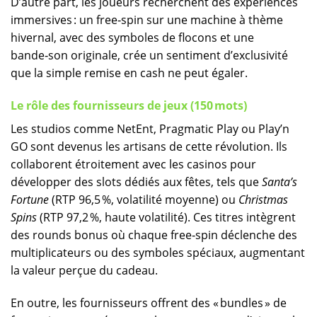
D’autre part, les joueurs recherchent des expériences
immersives : un free‑spin sur une machine à thème
hivernal, avec des symboles de flocons et une
bande‑son originale, crée un sentiment d’exclusivité
que la simple remise en cash ne peut égaler.
Le rôle des fournisseurs de jeux (150 mots)
Les studios comme NetEnt, Pragmatic Play ou Play’n
GO sont devenus les artisans de cette révolution. Ils
collaborent étroitement avec les casinos pour
développer des slots dédiés aux fêtes, tels que
Santa’s
Fortune
(RTP 96,5 %, volatilité moyenne) ou
Christmas
Spins
(RTP 97,2 %, haute volatilité). Ces titres intègrent
des rounds bonus où chaque free‑spin déclenche des
multiplicateurs ou des symboles spéciaux, augmentant
la valeur perçue du cadeau.
En outre, les fournisseurs offrent des « bundles » de