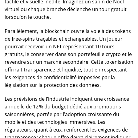
tactile et visuelle inédite. Imaginez un sapin de Noël
virtuel où chaque branche déclenche un tour gratuit
lorsqu’on le touche.
Parallèlement, la blockchain ouvre la voie à des tokens
de free‑spins traçables et échangeables. Un joueur
pourrait recevoir un NFT représentant 10 tours
gratuits, le conserver dans son portefeuille crypto et le
revendre sur un marché secondaire. Cette tokenisation
offrirait transparence et liquidité, tout en respectant
les exigences de confidentialité imposées par la
législation sur la protection des données.
Les prévisions de l’industrie indiquent une croissance
annuelle de 12 % du budget dédié aux promotions
saisonnières, portée par l’adoption croissante du
mobile et des technologies immersives. Les
régulateurs, quant à eux, renforcent les exigences de
transparence : chaque offre devra clairement indiquer