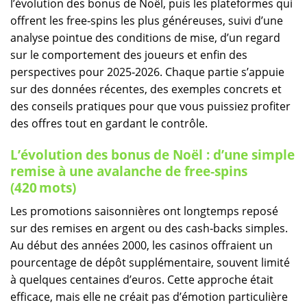
l’évolution des bonus de Noël, puis les plateformes qui
offrent les free‑spins les plus généreuses, suivi d’une
analyse pointue des conditions de mise, d’un regard
sur le comportement des joueurs et enfin des
perspectives pour 2025‑2026. Chaque partie s’appuie
sur des données récentes, des exemples concrets et
des conseils pratiques pour que vous puissiez profiter
des offres tout en gardant le contrôle.
L’évolution des bonus de Noël : d’une simple
remise à une avalanche de free‑spins
(420 mots)
Les promotions saisonnières ont longtemps reposé
sur des remises en argent ou des cash‑backs simples.
Au début des années 2000, les casinos offraient un
pourcentage de dépôt supplémentaire, souvent limité
à quelques centaines d’euros. Cette approche était
efficace, mais elle ne créait pas d’émotion particulière