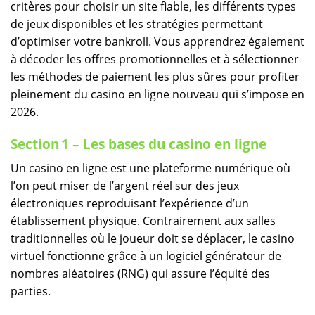
critères pour choisir un site fiable, les différents types
de jeux disponibles et les stratégies permettant
d’optimiser votre bankroll. Vous apprendrez également
à décoder les offres promotionnelles et à sélectionner
les méthodes de paiement les plus sûres pour profiter
pleinement du casino en ligne nouveau qui s’impose en
2026.
Section 1 – Les bases du casino en ligne
Un casino en ligne est une plateforme numérique où
l’on peut miser de l’argent réel sur des jeux
électroniques reproduisant l’expérience d’un
établissement physique. Contrairement aux salles
traditionnelles où le joueur doit se déplacer, le casino
virtuel fonctionne grâce à un logiciel générateur de
nombres aléatoires (RNG) qui assure l’équité des
parties.