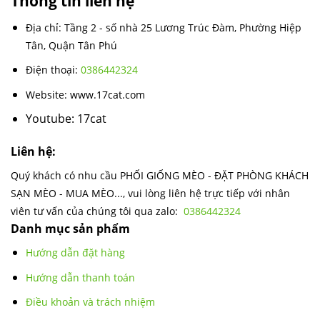
Thông tin liên hệ
Địa chỉ: Tầng 2 - số nhà 25 Lương Trúc Đàm, Phường Hiệp
Tân, Quận Tân Phú
Điện thoại:
0386442324
Website: www.17cat.com
Youtube: 17cat
Liên hệ:
Quý khách có nhu cầu PHỐI GIỐNG MÈO - ĐẶT PHÒNG KHÁCH
SẠN MÈO - MUA MÈO..., vui lòng liên hệ trực tiếp với nhân
viên tư vấn của chúng tôi qua zalo:
0386442324
Danh mục sản phẩm
Hướng dẫn đặt hàng
Hướng dẫn thanh toán
Điều khoản và trách nhiệm