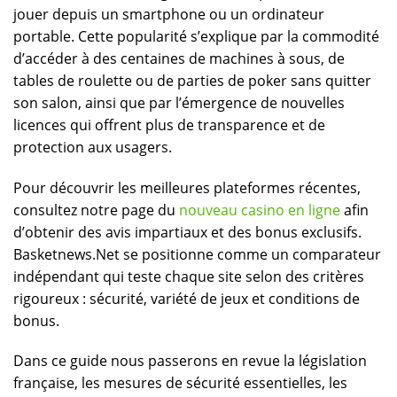
jouer depuis un smartphone ou un ordinateur
portable. Cette popularité s’explique par la commodité
d’accéder à des centaines de machines à sous, de
tables de roulette ou de parties de poker sans quitter
son salon, ainsi que par l’émergence de nouvelles
licences qui offrent plus de transparence et de
protection aux usagers.
Pour découvrir les meilleures plateformes récentes,
consultez notre page du
nouveau casino en ligne
afin
d’obtenir des avis impartiaux et des bonus exclusifs.
Basketnews.Net se positionne comme un comparateur
indépendant qui teste chaque site selon des critères
rigoureux : sécurité, variété de jeux et conditions de
bonus.
Dans ce guide nous passerons en revue la législation
française, les mesures de sécurité essentielles, les