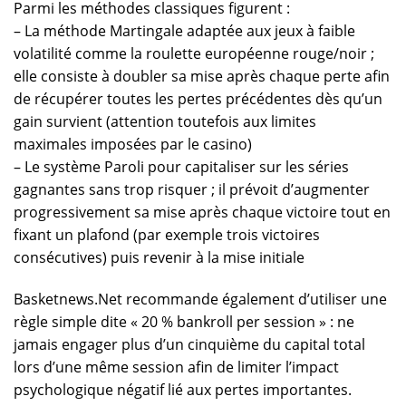
Parmi les méthodes classiques figurent :
– La méthode Martingale adaptée aux jeux à faible
volatilité comme la roulette européenne rouge/noir ;
elle consiste à doubler sa mise après chaque perte afin
de récupérer toutes les pertes précédentes dès qu’un
gain survient (attention toutefois aux limites
maximales imposées par le casino)
– Le système Paroli pour capitaliser sur les séries
gagnantes sans trop risquer ; il prévoit d’augmenter
progressivement sa mise après chaque victoire tout en
fixant un plafond (par exemple trois victoires
consécutives) puis revenir à la mise initiale
Basketnews.Net recommande également d’utiliser une
règle simple dite « 20 % bankroll per session » : ne
jamais engager plus d’un cinquième du capital total
lors d’une même session afin de limiter l’impact
psychologique négatif lié aux pertes importantes.