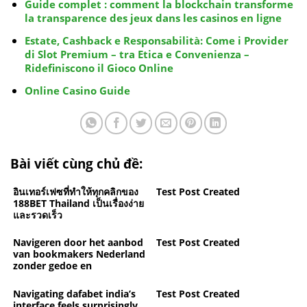
Guide complet : comment la blockchain transforme
la transparence des jeux dans les casinos en ligne
Estate, Cashback e Responsabilità: Come i Provider
di Slot Premium – tra Etica e Convenienza –
Ridefiniscono il Gioco Online
Online Casino Guide
Bài viết cùng chủ đề:
อินเทอร์เฟซที่ทำให้ทุกคลิกของ
Test Post Created
188BET Thailand เป็นเรื่องง่าย
และรวดเร็ว
Navigeren door het aanbod
Test Post Created
van bookmakers Nederland
zonder gedoe en
verrassingen
Navigating dafabet india’s
Test Post Created
interface feels surprisingly