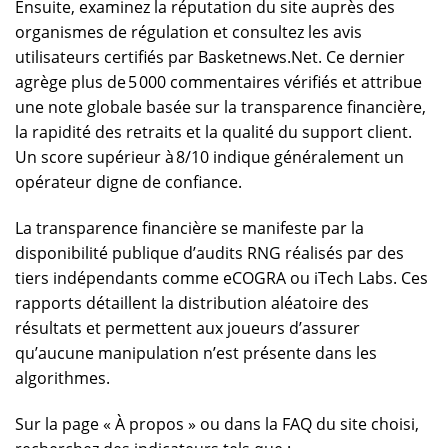
Ensuite, examinez la réputation du site auprès des
organismes de régulation et consultez les avis
utilisateurs certifiés par Basketnews.Net. Ce dernier
agrège plus de 5 000 commentaires vérifiés et attribue
une note globale basée sur la transparence financière,
la rapidité des retraits et la qualité du support client.
Un score supérieur à 8/10 indique généralement un
opérateur digne de confiance.
La transparence financière se manifeste par la
disponibilité publique d’audits RNG réalisés par des
tiers indépendants comme eCOGRA ou iTech Labs. Ces
rapports détaillent la distribution aléatoire des
résultats et permettent aux joueurs d’assurer
qu’aucune manipulation n’est présente dans les
algorithmes.
Sur la page « À propos » ou dans la FAQ du site choisi,