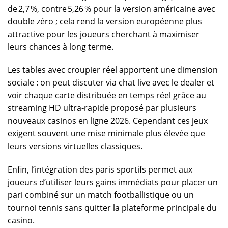
de 2,7 %, contre 5,26 % pour la version américaine avec
double zéro ; cela rend la version européenne plus
attractive pour les joueurs cherchant à maximiser
leurs chances à long terme.
Les tables avec croupier réel apportent une dimension
sociale : on peut discuter via chat live avec le dealer et
voir chaque carte distribuée en temps réel grâce au
streaming HD ultra‑rapide proposé par plusieurs
nouveaux casinos en ligne 2026. Cependant ces jeux
exigent souvent une mise minimale plus élevée que
leurs versions virtuelles classiques.
Enfin, l’intégration des paris sportifs permet aux
joueurs d’utiliser leurs gains immédiats pour placer un
pari combiné sur un match footballistique ou un
tournoi tennis sans quitter la plateforme principale du
casino.