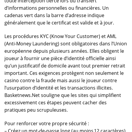
toute interception tierce lors du transfert
d’informations personnelles ou financières. Un
cadenas vert dans la barre d’adresse indique
généralement que le certificat est valide et à jour.
Les procédures KYC (Know Your Customer) et AML
(Anti‑Money Laundering) sont obligatoires dans l’Union
européenne depuis plusieurs années. Elles obligent le
joueur à fournir une pièce d’identité officielle ainsi
qu’un justificatif de domicile avant tout premier retrait
important. Ces exigences protègent non seulement le
casino contre la fraude mais aussi le joueur contre
l’usurpation d’identité et les transactions illicites.
Basketnews.Net souligne que les sites qui simplifient
excessivement ces étapes peuvent cacher des
pratiques peu scrupuleuses.
Pour renforcer votre propre sécurité :
– Créez un mot‑de‑passe long (au moins 12 caractères)