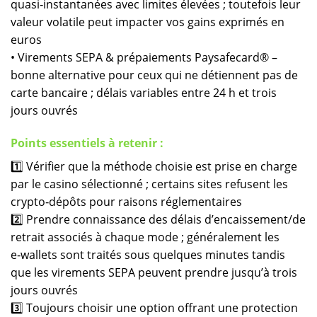
quasi‑instantanées avec limites élevées ; toutefois leur
valeur volatile peut impacter vos gains exprimés en
euros
• Virements SEPA & prépaiements Paysafecard® –
bonne alternative pour ceux qui ne détiennent pas de
carte bancaire ; délais variables entre 24 h et trois
jours ouvrés
Points essentiels à retenir :
1️⃣ Vérifier que la méthode choisie est prise en charge
par le casino sélectionné ; certains sites refusent les
crypto‑dépôts pour raisons réglementaires
2️⃣ Prendre connaissance des délais d’encaissement/de
retrait associés à chaque mode ; généralement les
e‑wallets sont traités sous quelques minutes tandis
que les virements SEPA peuvent prendre jusqu’à trois
jours ouvrés
3️⃣ Toujours choisir une option offrant une protection