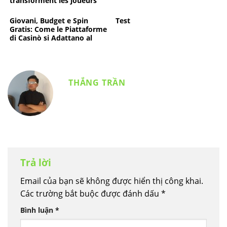
transforment les joueurs
ordinaires en membres
d’élite
Giovani, Budget e Spin
Test
Gratis: Come le Piattaforme
di Casinò si Adattano al
Rientro a Scuola
THẮNG TRẦN
Trả lời
Email của bạn sẽ không được hiển thị công khai.
Các trường bắt buộc được đánh dấu
*
Bình luận
*