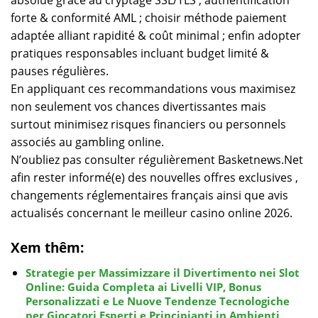
forte & conformité AML ; choisir méthode paiement
adaptée alliant rapidité & coût minimal ; enfin adopter
pratiques responsables incluant budget limité &
pauses régulières.
En appliquant ces recommandations vous maximisez
non seulement vos chances divertissantes mais
surtout minimisez risques financiers ou personnels
associés au gambling online.
N’oubliez pas consulter régulièrement Basketnews.Net
afin rester informé(e) des nouvelles offres exclusives ,
changements réglementaires français ainsi que avis
actualisés concernant le meilleur casino online 2026.
Xem thêm:
Strategie per Massimizzare il Divertimento nei Slot
Online: Guida Completa ai Livelli VIP, Bonus
Personalizzati e Le Nuove Tendenze Tecnologiche
per Giocatori Esperti e Principianti in Ambienti