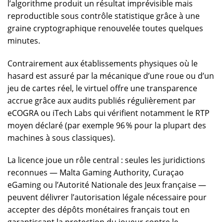
l’algorithme produit un résultat imprévisible mais
reproductible sous contrôle statistique grâce à une
graine cryptographique renouvelée toutes quelques
minutes.
Contrairement aux établissements physiques où le
hasard est assuré par la mécanique d’une roue ou d’un
jeu de cartes réel, le virtuel offre une transparence
accrue grâce aux audits publiés régulièrement par
eCOGRA ou iTech Labs qui vérifient notamment le RTP
moyen déclaré (par exemple 96 % pour la plupart des
machines à sous classiques).
La licence joue un rôle central : seules les juridictions
reconnues — Malta Gaming Authority, Curaçao
eGaming ou l’Autorité Nationale des Jeux française —
peuvent délivrer l’autorisation légale nécessaire pour
accepter des dépôts monétaires français tout en