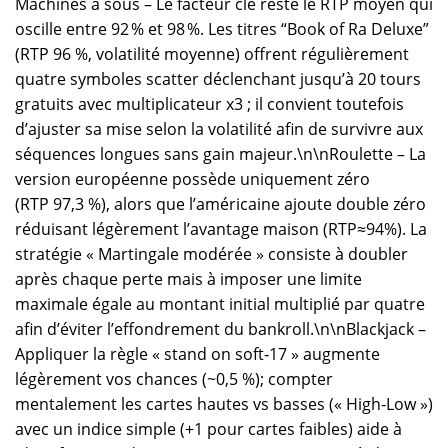
Machines à sous – Le facteur clé reste le RTP moyen qui
oscille entre 92 % et 98 %. Les titres “Book of Ra Deluxe”
(RTP 96 %, volatilité moyenne) offrent régulièrement
quatre symboles scatter déclenchant jusqu’à 20 tours
gratuits avec multiplicateur x3 ; il convient toutefois
d’ajuster sa mise selon la volatilité afin de survivre aux
séquences longues sans gain majeur.\n\nRoulette – La
version européenne possède uniquement zéro
(RTP 97,3 %), alors que l’américaine ajoute double zéro
réduisant légèrement l’avantage maison (
RTP≈94%). La
stratégie « Martingale modérée » consiste à doubler
après chaque perte mais à imposer une limite
maximale égale au montant initial multiplié par quatre
afin d’éviter l’effondrement du bankroll.\n\nBlackjack –
Appliquer la règle « stand on soft‑17 » augmente
légèrement vos chances (~0,5 %); compter
mentalement les cartes hautes vs basses (« High‑Low »)
avec un indice simple (+1 pour cartes faibles) aide à