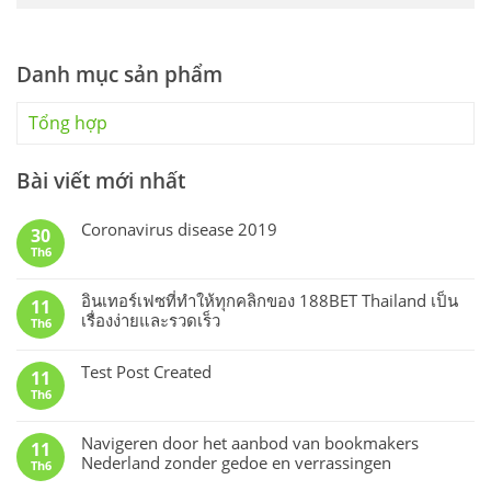
Danh mục sản phẩm
Tổng hợp
Bài viết mới nhất
Coronavirus disease 2019
30
Th6
อินเทอร์เฟซที่ทำให้ทุกคลิกของ 188BET Thailand เป็น
11
เรื่องง่ายและรวดเร็ว
Th6
Test Post Created
11
Th6
Navigeren door het aanbod van bookmakers
11
Nederland zonder gedoe en verrassingen
Th6