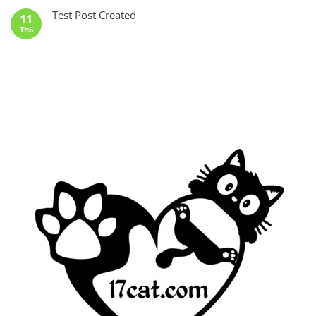
Test Post Created
11
Th6