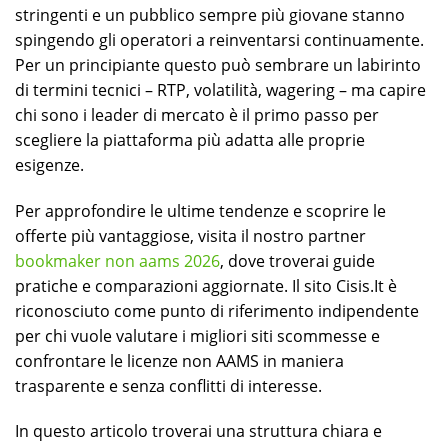
stringenti e un pubblico sempre più giovane stanno
spingendo gli operatori a reinventarsi continuamente.
Per un principiante questo può sembrare un labirinto
di termini tecnici – RTP, volatilità, wagering – ma capire
chi sono i leader di mercato è il primo passo per
scegliere la piattaforma più adatta alle proprie
esigenze.
Per approfondire le ultime tendenze e scoprire le
offerte più vantaggiose, visita il nostro partner
bookmaker non aams 2026
, dove troverai guide
pratiche e comparazioni aggiornate. Il sito Cisis.It è
riconosciuto come punto di riferimento indipendente
per chi vuole valutare i migliori siti scommesse e
confrontare le licenze non AAMS in maniera
trasparente e senza conflitti di interesse.
In questo articolo troverai una struttura chiara e