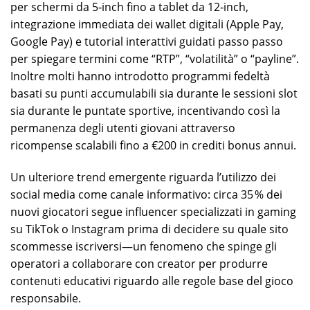
per schermi da 5‑inch fino a tablet da 12‑inch,
integrazione immediata dei wallet digitali (Apple Pay,
Google Pay) e tutorial interattivi guidati passo passo
per spiegare termini come “RTP”, “volatilità” o “payline”.
Inoltre molti hanno introdotto programmi fedeltà
basati su punti accumulabili sia durante le sessioni slot
sia durante le puntate sportive, incentivando così la
permanenza degli utenti giovani attraverso
ricompense scalabili fino a €200 in crediti bonus annui.
Un ulteriore trend emergente riguarda l’utilizzo dei
social media come canale informativo: circa 35 % dei
nuovi giocatori segue influencer specializzati in gaming
su TikTok o Instagram prima di decidere su quale sito
scommesse iscriversi—un fenomeno che spinge gli
operatori a collaborare con creator per produrre
contenuti educativi riguardo alle regole base del gioco
responsabile.