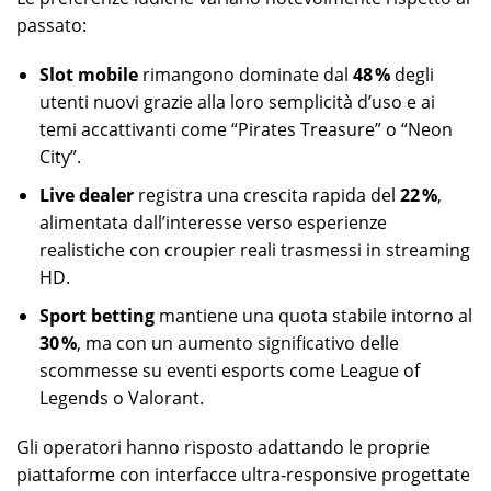
passato:
Slot mobile
rimangono dominate dal
48 %
degli
utenti nuovi grazie alla loro semplicità d’uso e ai
temi accattivanti come “Pirates Treasure” o “Neon
City”.
Live dealer
registra una crescita rapida del
22 %
,
alimentata dall’interesse verso esperienze
realistiche con croupier reali trasmessi in streaming
HD.
Sport betting
mantiene una quota stabile intorno al
30 %
, ma con un aumento significativo delle
scommesse su eventi esports come League of
Legends o Valorant.
Gli operatori hanno risposto adattando le proprie
piattaforme con interfacce ultra‑responsive progettate