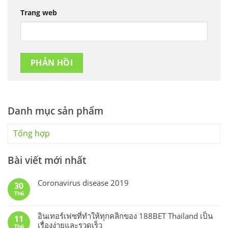
Trang web
Danh mục sản phẩm
Tổng hợp
Bài viết mới nhất
Coronavirus disease 2019
30
Th6
อินเทอร์เฟซที่ทำให้ทุกคลิกของ 188BET Thailand เป็น
11
เรื่องง่ายและรวดเร็ว
Th6