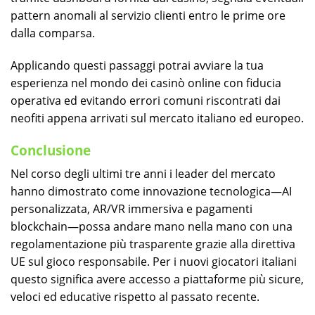
pattern anomali al servizio clienti entro le prime ore
dalla comparsa.
Applicando questi passaggi potrai avviare la tua
esperienza nel mondo dei casinò online con fiducia
operativa ed evitando errori comuni riscontrati dai
neofiti appena arrivati sul mercato italiano ed europeo.
Conclusione
Nel corso degli ultimi tre anni i leader del mercato
hanno dimostrato come innovazione tecnologica—AI
personalizzata, AR/VR immersiva e pagamenti
blockchain—possa andare mano nella mano con una
regolamentazione più trasparente grazie alla direttiva
UE sul gioco responsabile. Per i nuovi giocatori italiani
questo significa avere accesso a piattaforme più sicure,
veloci ed educative rispetto al passato recente.