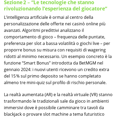
Sezione 2 – “Le tecnologie che stanno
rivoluzionando l’esperienza del giocatore”
L’intelligenza artificiale è ormai al centro della
personalizzazione delle offerte nei casinò online più
avanzati. Algoritmi predittivi analizzano il
comportamento di gioco – frequenza delle puntate,
preferenza per slot a bassa volatilità o giochi live – per
proporre bonus su misura con requisiti di wagering
ridotti al minimo necessario. Un esempio concreto è la
funzione “Smart Bonus” introdotta da BetMGM nel
gennaio 2024: i nuovi utenti ricevono un credito extra
del 15 % sul primo deposito se hanno completato
almeno tre mini‑quiz sul profilo di rischio personale.
La realtà aumentata (AR) e la realtà virtuale (VR) stanno
trasformando le tradizionali sale da gioco in ambienti
immersivi dove è possibile camminare tra tavoli da
blackjack o provare slot machine a tema futuristico