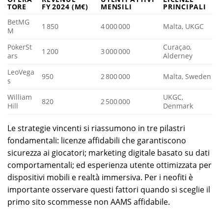
TORE
FY 2024 (M€)
MENSILI
PRINCIPALI
BetMG
1 850
4 000 000
Malta, UKGC
M
PokerSt
Curaçao,
1 200
3 000 000
ars
Alderney
LeoVega
950
2 800 000
Malta, Sweden
s
William
UKGC,
820
2 500 000
Hill
Denmark
Le strategie vincenti si riassumono in tre pilastri
fondamentali: licenze affidabili che garantiscono
sicurezza ai giocatori; marketing digitale basato su dati
comportamentali; ed esperienza utente ottimizzata per
dispositivi mobili e realtà immersiva. Per i neofiti è
importante osservare questi fattori quando si sceglie il
primo sito scommesse non AAMS affidabile.