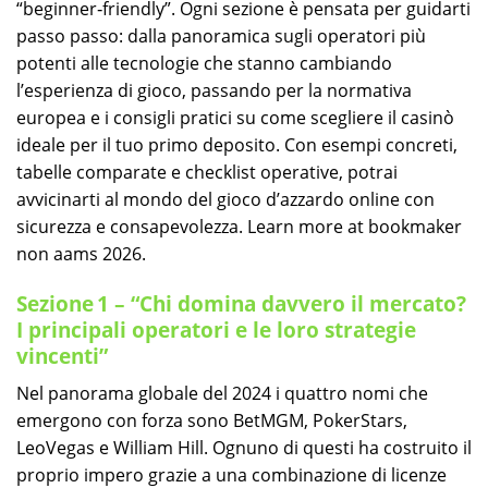
“beginner‑friendly”. Ogni sezione è pensata per guidarti
passo passo: dalla panoramica sugli operatori più
potenti alle tecnologie che stanno cambiando
l’esperienza di gioco, passando per la normativa
europea e i consigli pratici su come scegliere il casinò
ideale per il tuo primo deposito. Con esempi concreti,
tabelle comparate e checklist operative, potrai
avvicinarti al mondo del gioco d’azzardo online con
sicurezza e consapevolezza. Learn more at bookmaker
non aams 2026.
Sezione 1 – “Chi domina davvero il mercato?
I principali operatori e le loro strategie
vincenti”
Nel panorama globale del 2024 i quattro nomi che
emergono con forza sono BetMGM, PokerStars,
LeoVegas e William Hill. Ognuno di questi ha costruito il
proprio impero grazie a una combinazione di licenze