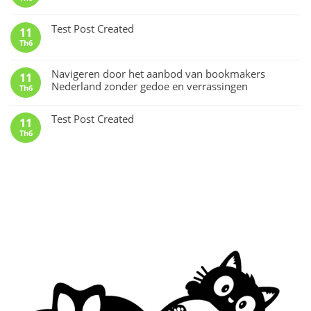
Test Post Created
11
Th6
Navigeren door het aanbod van bookmakers
11
Nederland zonder gedoe en verrassingen
Th6
Test Post Created
11
Th6