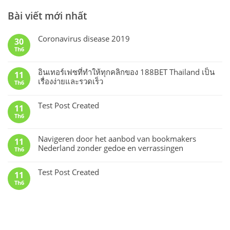
Bài viết mới nhất
Coronavirus disease 2019
30
Th6
อินเทอร์เฟซที่ทำให้ทุกคลิกของ 188BET Thailand เป็น
11
เรื่องง่ายและรวดเร็ว
Th6
Test Post Created
11
Th6
Navigeren door het aanbod van bookmakers
11
Nederland zonder gedoe en verrassingen
Th6
Test Post Created
11
Th6