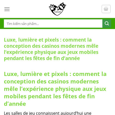
S
k
i
p
T
ì
t
m
o
k
Luxe, lumière et pixels : comment la
c
i
conception des casinos modernes mêle
ế
o
m
l’expérience physique aux jeux mobiles
n
:
pendant les fêtes de fin d’année
t
e
Luxe, lumière et pixels : comment la
n
conception des casinos modernes
t
mêle l’expérience physique aux jeux
mobiles pendant les fêtes de fin
d’année
Les salles de jeu connaissent aujourd’hui une