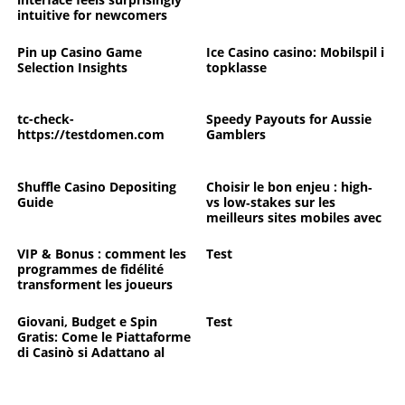
intuitive for newcomers
Pin up Casino Game
Ice Casino casino: Mobilspil i
Selection Insights
topklasse
tc-check-
Speedy Payouts for Aussie
https://testdomen.com
Gamblers
Shuffle Casino Depositing
Choisir le bon enjeu : high‑
Guide
vs low‑stakes sur les
meilleurs sites mobiles avec
croupiers en direct pour
bien commencer l’année
VIP & Bonus : comment les
Test
programmes de fidélité
transforment les joueurs
ordinaires en membres
d’élite
Giovani, Budget e Spin
Test
Gratis: Come le Piattaforme
di Casinò si Adattano al
Rientro a Scuola