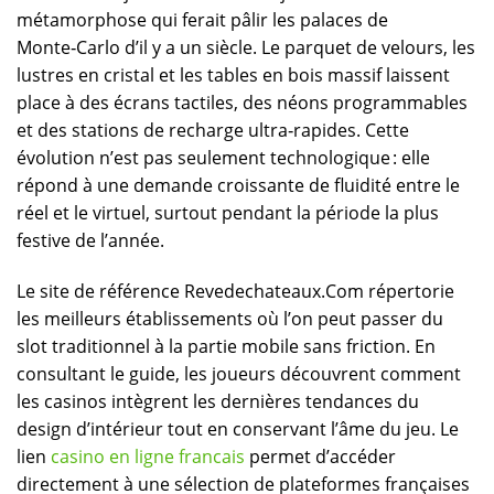
métamorphose qui ferait pâlir les palaces de
Monte‑Carlo d’il y a un siècle. Le parquet de velours, les
lustres en cristal et les tables en bois massif laissent
place à des écrans tactiles, des néons programmables
et des stations de recharge ultra‑rapides. Cette
évolution n’est pas seulement technologique : elle
répond à une demande croissante de fluidité entre le
réel et le virtuel, surtout pendant la période la plus
festive de l’année.
Le site de référence Revedechateaux.Com répertorie
les meilleurs établissements où l’on peut passer du
slot traditionnel à la partie mobile sans friction. En
consultant le guide, les joueurs découvrent comment
les casinos intègrent les dernières tendances du
design d’intérieur tout en conservant l’âme du jeu. Le
lien
casino en ligne francais
permet d’accéder
directement à une sélection de plateformes françaises