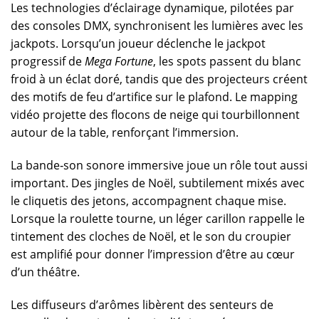
Les technologies d’éclairage dynamique, pilotées par
des consoles DMX, synchronisent les lumières avec les
jackpots. Lorsqu’un joueur déclenche le jackpot
progressif de
Mega Fortune
, les spots passent du blanc
froid à un éclat doré, tandis que des projecteurs créent
des motifs de feu d’artifice sur le plafond. Le mapping
vidéo projette des flocons de neige qui tourbillonnent
autour de la table, renforçant l’immersion.
La bande‑son sonore immersive joue un rôle tout aussi
important. Des jingles de Noël, subtilement mixés avec
le cliquetis des jetons, accompagnent chaque mise.
Lorsque la roulette tourne, un léger carillon rappelle le
tintement des cloches de Noël, et le son du croupier
est amplifié pour donner l’impression d’être au cœur
d’un théâtre.
Les diffuseurs d’arômes libèrent des senteurs de