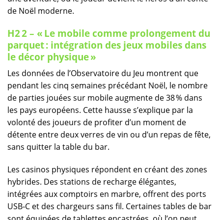
de Noël moderne.
H2 2 – « Le mobile comme prolongement du
parquet : intégration des jeux mobiles dans
le décor physique »
Les données de l’Observatoire du Jeu montrent que
pendant les cinq semaines précédant Noël, le nombre
de parties jouées sur mobile augmente de 38 % dans
les pays européens. Cette hausse s’explique par la
volonté des joueurs de profiter d’un moment de
détente entre deux verres de vin ou d’un repas de fête,
sans quitter la table du bar.
Les casinos physiques répondent en créant des zones
hybrides. Des stations de recharge élégantes,
intégrées aux comptoirs en marbre, offrent des ports
USB‑C et des chargeurs sans fil. Certaines tables de bar
sont équipées de tablettes encastrées, où l’on peut