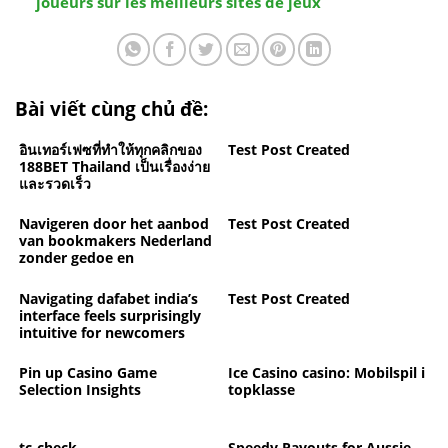
joueurs sur les meilleurs sites de jeux
Bài viết cùng chủ đề:
อินเทอร์เฟซที่ทำให้ทุกคลิกของ
Test Post Created
188BET Thailand เป็นเรื่องง่าย
และรวดเร็ว
Navigeren door het aanbod
Test Post Created
van bookmakers Nederland
zonder gedoe en
verrassingen
Navigating dafabet india’s
Test Post Created
interface feels surprisingly
intuitive for newcomers
Pin up Casino Game
Ice Casino casino: Mobilspil i
Selection Insights
topklasse
tc-check-
Speedy Payouts for Aussie