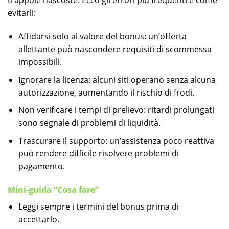
trappole nascoste. Ecco gli errori più frequenti e come
evitarli:
Affidarsi solo al valore del bonus: un’offerta
allettante può nascondere requisiti di scommessa
impossibili.
Ignorare la licenza: alcuni siti operano senza alcuna
autorizzazione, aumentando il rischio di frodi.
Non verificare i tempi di prelievo: ritardi prolungati
sono segnale di problemi di liquidità.
Trascurare il supporto: un’assistenza poco reattiva
può rendere difficile risolvere problemi di
pagamento.
Mini‑guida “Cosa fare”
Leggi sempre i termini del bonus prima di
accettarlo.