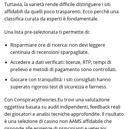
Tuttavia, la varietà rende difficile distinguere i siti
affidabili da quelli poco trasparenti. Ecco perché una
classifica curata da esperti è fondamentale.
Una lista pre‑selezionata ti permette di:
Risparmiare ore di ricerca: non devi leggere
centinaia di recensioni sparpagliate.
Accedere a dati verificati: licenze, RTP, tempi di
prelievo e metodi di pagamento sono controllati.
Giocare con tranquillità: i siti consigliati hanno
superato rigorosi test di sicurezza e fairness.
Con Conspiracytheories.Eu trovi una valutazione
oggettiva basata su audit indipendenti, feedback reali
dei giocatori e analisi tecniche approfondite. Il risultato
è una selezione di casino non AAMS affidabile che
risponde alle esigenze di principianti e veterani.