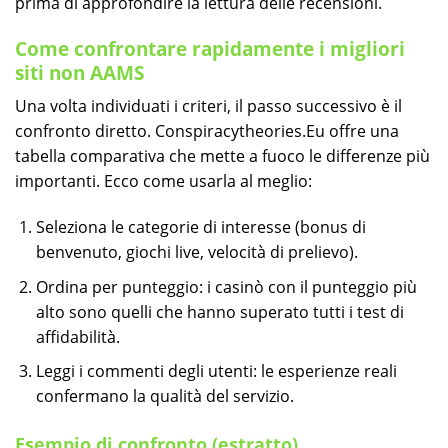
prima di approfondire la lettura delle recensioni.
Come confrontare rapidamente i migliori
siti non AAMS
Una volta individuati i criteri, il passo successivo è il
confronto diretto. Conspiracytheories.Eu offre una
tabella comparativa che mette a fuoco le differenze più
importanti. Ecco come usarla al meglio:
Seleziona le categorie di interesse (bonus di
benvenuto, giochi live, velocità di prelievo).
Ordina per punteggio: i casinò con il punteggio più
alto sono quelli che hanno superato tutti i test di
affidabilità.
Leggi i commenti degli utenti: le esperienze reali
confermano la qualità del servizio.
Esempio di confronto (estratto)