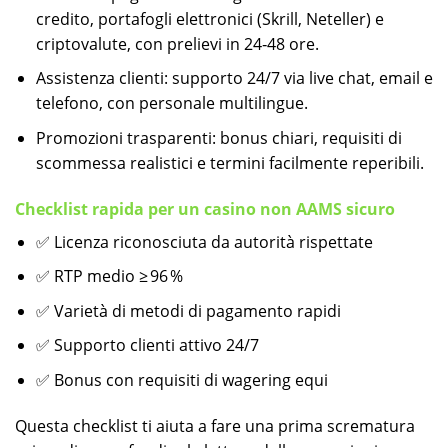
credito, portafogli elettronici (Skrill, Neteller) e
criptovalute, con prelievi in 24‑48 ore.
Assistenza clienti: supporto 24/7 via live chat, email e
telefono, con personale multilingue.
Promozioni trasparenti: bonus chiari, requisiti di
scommessa realistici e termini facilmente reperibili.
Checklist rapida per un casino non AAMS sicuro
✅ Licenza riconosciuta da autorità rispettate
✅ RTP medio ≥ 96 %
✅ Varietà di metodi di pagamento rapidi
✅ Supporto clienti attivo 24/7
✅ Bonus con requisiti di wagering equi
Questa checklist ti aiuta a fare una prima scrematura