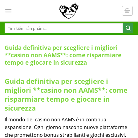
S
k
i
p
T
ì
t
m
o
k
Guida definitiva per scegliere i migliori
c
i
**casino non AAMS**: come risparmiare
ế
o
m
tempo e giocare in sicurezza
n
:
t
Guida definitiva per scegliere i
e
n
migliori **casino non AAMS**: come
t
risparmiare tempo e giocare in
sicurezza
Il mondo dei casino non AAMS è in continua
espansione. Ogni giorno nascono nuove piattaforme
che promettono bonus strabilianti e giochi esclusivi.