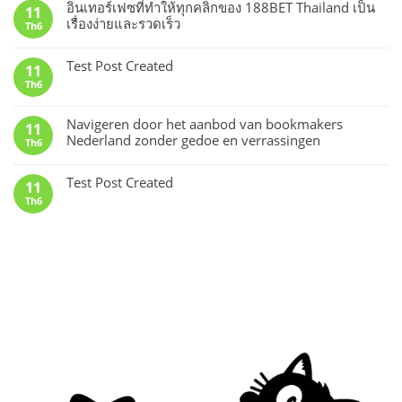
อินเทอร์เฟซที่ทำให้ทุกคลิกของ 188BET Thailand เป็น
11
เรื่องง่ายและรวดเร็ว
Th6
Test Post Created
11
Th6
Navigeren door het aanbod van bookmakers
11
Nederland zonder gedoe en verrassingen
Th6
Test Post Created
11
Th6