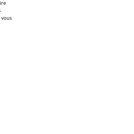
ire
s
i vous