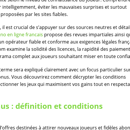
 intelligemment, éviter les mauvaises surprises et surtout
proposées par les sites fiables.
 il est crucial de s’appuyer sur des sources neutres et détai
ino en ligne francais
propose des revues impartiales ainsi q
’un opérateur fiable et conforme aux exigences légales franç
 examine la solidité des licences, la rapidité des paiement
anorama complet aux joueurs souhaitant miser en toute confi
 terme sera expliqué clairement avec un focus particulier su
s bonus. Vous découvrirez comment décrypter les conditions
ectionner les jeux qui maximisent vos gains tout en respect
us : définition et conditions
’offres destinées à attirer nouveaux joueurs et fidèles abo