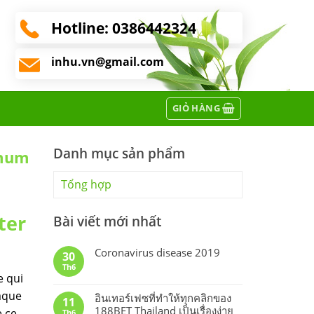
Hotline:
0386442324
inhu.vn@gmail.com
GIỎ HÀNG
Danh mục sản phẩm
imum
Tổng hợp
ter
Bài viết mới nhất
Coronavirus disease 2019
30
Th6
e qui
haque
อินเทอร์เฟซที่ทำให้ทุกคลิกของ
11
188BET Thailand เป็นเรื่องง่าย
e ce
Th6