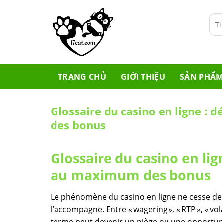
Skip
to
Tìm
content
kiế
TRANG CHỦ
GIỚI THIỆU
SẢN PHẨ
Glossaire du casino en ligne :
des bonus
Glossaire du casino en lig
au maximum des bonus
Le phénomène du casino en ligne ne cesse de 
l’accompagne. Entre « wagering », « RTP », « vo
terme peut devenir un piège ou une opportun