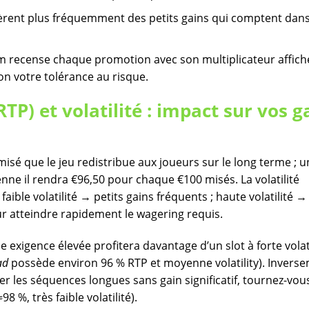
énèrent plus fréquemment des petits gains qui comptent dans
Com recense chaque promotion avec son multiplicateur affich
lon votre tolérance au risque.
TP) et volatilité : impact sur vos g
sé que le jeu redistribue aux joueurs sur le long terme ; u
nne il rendra €96,50 pour chaque €100 misés. La volatilité
faible volatilité → petits gains fréquents ; haute volatilité →
ur atteindre rapidement le wagering requis.
exigence élevée profitera davantage d’un slot à forte volati
ad
possède environ 96 % RTP et moyenne volatility). Invers
ter les séquences longues sans gain significatif, tournez-vou
98 %, très faible volatilité).