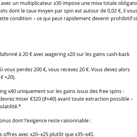
avec un multiplicateur x30 impose une mise totale obligato
lots dont le taux moyen par spin est autour de 0,02 €, il vou
ette condition – ce qui peut rapidement devenir prohibitif s
afonné à 20 € avec wagering x20 sur les gains cash‑back
 Si vous perdez 200 €, vous recevez 20 €. Vous devez alors
 € ×20
).
g x40 uniquement sur les gains issus des free spins :
 devrez miser €320 (
8×40
) avant toute extraction possible –
latilité.*
bonus dont l’exigence reste raisonnable :
es offres avec x20–x25 plutôt que x35–x45.