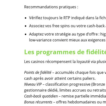
Recommandations pratiques :
Vérifiez toujours le RTP indiqué dans la fic
Associez vos free spins ou votre cash‑bac
Adaptez votre stratégie au type d’offre : h
low‑variance convient mieux aux exigences
Les programmes de fidélité
Les casinos récompensent la loyauté via plusi
Points de fidélité
– accumulés chaque fois que v
cash après avoir atteint certains paliers.
Niveau VIP
– classification progressive (Bronz
gestionnaire dédié, limites accrues ou retraits
Cash‑back quotidien
– remise partielle immédia
Bonus récurrents
– offres hebdomadaires ou me