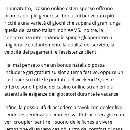
Innanzitutto, i casinò online esteri spesso offrono
promozioni più generose, bonus di benvenuto più
ricchi e una varietà di giochi che supera di gran lunga
quella dei casinò italiani non AAMS. Inoltre, la
concorrenza internazionale spinge gli operatori a
migliorare costantemente la qualità del servizio, la
velocità dei pagamenti e l’assistenza clienti.
Hai mai pensato che un bonus natalizio possa
includere giri gratuiti su slot a tema festivo, oppure un
cashback su tutte le puntate del weekend? Queste
offerte sono tipiche dei casino online stranieri più
attenti alle esigenze dei giocatori durante le vacanze.
Infine, la possibilità di accedere a tavoli con dealer live
rende l’esperienza più immersiva. Potrai interagire con
veri croupier, sentire il suono delle fiches e vivere
l’emozione di un vero casinò, tutto dal comfort di casa