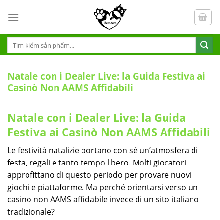
S
k
i
p
T
ì
t
m
o
k
Natale con i Dealer Live: la Guida Festiva ai
c
i
Casinò Non AAMS Affidabili
ế
o
m
n
:
Natale con i Dealer Live: la Guida
t
e
Festiva ai Casinò Non AAMS Affidabili
n
Le festività natalizie portano con sé un’atmosfera di
t
festa, regali e tanto tempo libero. Molti giocatori
approfittano di questo periodo per provare nuovi
giochi e piattaforme. Ma perché orientarsi verso un
casino non AAMS affidabile invece di un sito italiano
tradizionale?