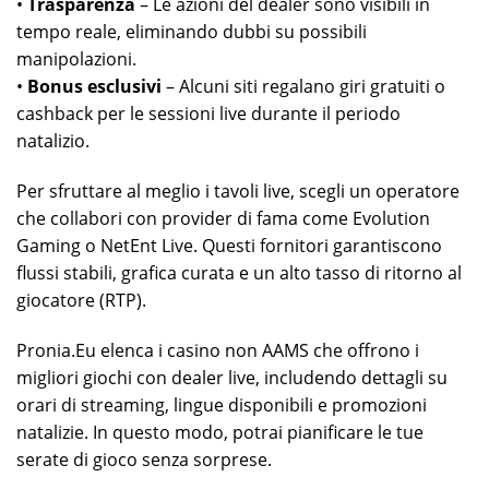
•
Trasparenza
– Le azioni del dealer sono visibili in
tempo reale, eliminando dubbi su possibili
manipolazioni.
•
Bonus esclusivi
– Alcuni siti regalano giri gratuiti o
cashback per le sessioni live durante il periodo
natalizio.
Per sfruttare al meglio i tavoli live, scegli un operatore
che collabori con provider di fama come Evolution
Gaming o NetEnt Live. Questi fornitori garantiscono
flussi stabili, grafica curata e un alto tasso di ritorno al
giocatore (RTP).
Pronia.Eu elenca i casino non AAMS che offrono i
migliori giochi con dealer live, includendo dettagli su
orari di streaming, lingue disponibili e promozioni
natalizie. In questo modo, potrai pianificare le tue
serate di gioco senza sorprese.