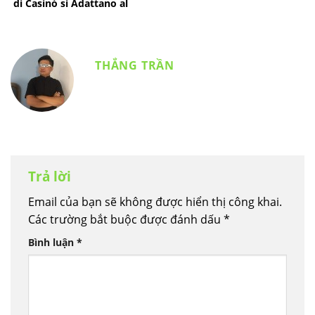
di Casinò si Adattano al
Rientro a Scuola
THẮNG TRẦN
Trả lời
Email của bạn sẽ không được hiển thị công khai.
Các trường bắt buộc được đánh dấu
*
Bình luận
*