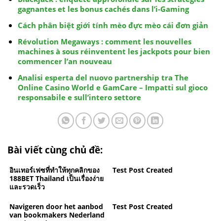
gagnantes et les bonus cachés dans l’i‑Gaming
Cách phân biệt giới tính mèo đực mèo cái đơn giản
Révolution Megaways : comment les nouvelles
machines à sous réinventent les jackpots pour bien
commencer l’an nouveau
Analisi esperta del nuovo partnership tra The
Online Casino World e GamCare – Impatti sul gioco
responsabile e sull’intero settore
Bài viết cùng chủ đề:
อินเทอร์เฟซที่ทำให้ทุกคลิกของ
Test Post Created
188BET Thailand เป็นเรื่องง่าย
และรวดเร็ว
Navigeren door het aanbod
Test Post Created
van bookmakers Nederland