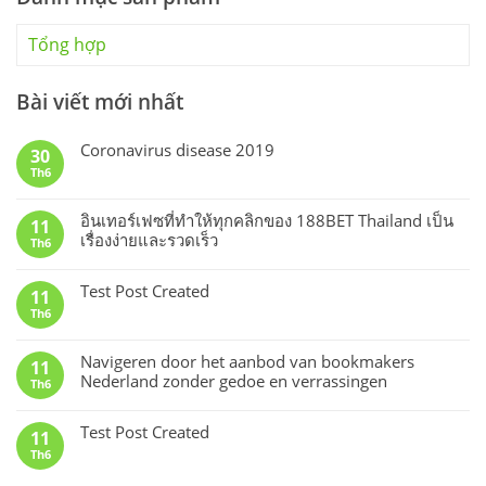
Tổng hợp
Bài viết mới nhất
Coronavirus disease 2019
30
Th6
อินเทอร์เฟซที่ทำให้ทุกคลิกของ 188BET Thailand เป็น
11
เรื่องง่ายและรวดเร็ว
Th6
Test Post Created
11
Th6
Navigeren door het aanbod van bookmakers
11
Nederland zonder gedoe en verrassingen
Th6
Test Post Created
11
Th6