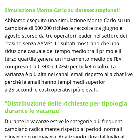
Simulazione Monte‑Carlo su dataset stagionali
Abbiamo eseguito una simulazione Monte‑Carlo su un
campione di 500 000 richieste raccolte tra giugno e
agosto scorso da tre operatori leader nel settore dei
“casino senza AAMS”. I risultati mostrano che una
riduzione casuale del tempo medio tra il primo e il
terzo quartile genera un incremento medio dell’EV
compreso tra € 3·00 e € 4·50 per ticket risolto. La
varianza è più alta nei canali email rispetto alla chat live
perché le email hanno tempi medi superiori
a 25 secondi e costi operativi più elevati.
“Distribuzione delle richieste per tipologia
durante le vacanze”
Durante le vacanze estive le categorie più frequenti
cambiano radicalmente rispetto ai periodi normali
d’inverno o primavera. Analizzando i log dal luglio al