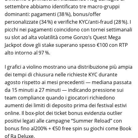
settembre abbiamo identificato tre macro‑gruppi
dominanti: pagamenti (38 %), bonus/offer
personalizzate (34 %) e verifiche KYC/anti‑fraud (28 %). I
picchi nei pagamenti coincidono con tornei settimanali
su slot ad alta volatilità come Gonzo’s Quest Mega
Jackpot dove gli stake superano spesso €100 con RTP
alto intorno al 97 %.
I grafici a violino mostrano una distribuzione più ampia
dei tempi di chiusura nelle richieste KYC durante
agosto rispetto ai mesi precedenti — mediana passata
da 15 minuti a 27 minuti — indicando pressione sui
team compliance quando i giocatori richiedono
aumenti dei limiti di deposito prima dei festival estivi
online. Il box‑plot dei ticket bonus evidenzia outlier
positivi legati alle campagne “Summer Reload” con
bonus fino al​200% + €50 free spin su giochi come Book
of Ra Deluxe.