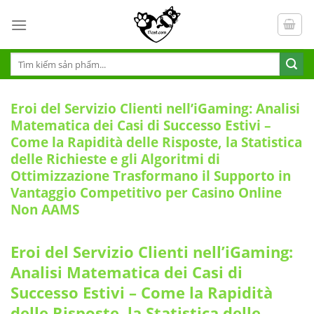
S
k
i
p
T
ì
t
m
o
k
Eroi del Servizio Clienti nell’iGaming: Analisi
c
i
Matematica dei Casi di Successo Estivi –
ế
o
m
Come la Rapidità delle Risposte, la Statistica
n
:
delle Richieste e gli Algoritmi di
t
Ottimizzazione Trasformano il Supporto in
e
Vantaggio Competitivo per Casino Online
n
Non AAMS
t
Eroi del Servizio Clienti nell’iGaming:
Analisi Matematica dei Casi di
Successo Estivi – Come la Rapidità
delle Risposte, la Statistica delle