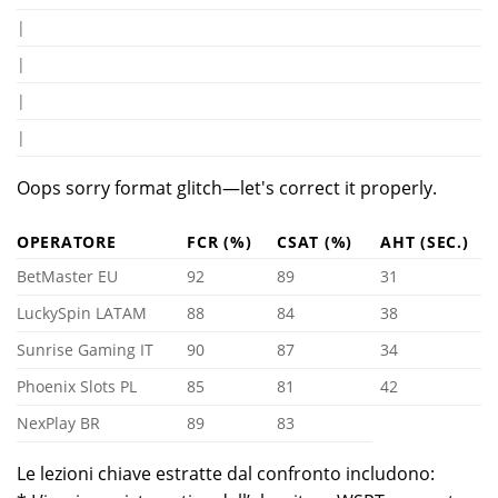
|
|
|
|
Oops sorry format glitch—let's correct it properly.
OPERATORE
FCR (%)
CSAT (%)
AHT (SEC.)
BetMaster EU
92
89
31
LuckySpin LATAM
88
84
38
Sunrise Gaming IT
90
87
34
Phoenix Slots PL
85
81
42
NexPlay BR
89
83
Le lezioni chiave estratte dal confronto includono: