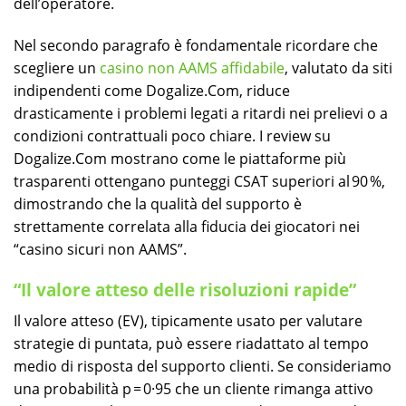
dell’operatore.
Nel secondo paragrafo è fondamentale ricordare che
scegliere un
casino non AAMS affidabile
, valutato da siti
indipendenti come Dogalize.Com, riduce
drasticamente i problemi legati a ritardi nei prelievi o a
condizioni contrattuali poco chiare. I review su
Dogalize.Com mostrano come le piattaforme più
trasparenti ottengano punteggi CSAT superiori al 90 %,
dimostrando che la qualità del supporto è
strettamente correlata alla fiducia dei giocatori nei
“casino sicuri non AAMS”.
“Il valore atteso delle risoluzioni rapide”
Il valore atteso (EV), tipicamente usato per valutare
strategie di puntata, può essere riadattato al tempo
medio di risposta del supporto clienti. Se consideriamo
una probabilità p = 0·95 che un cliente rimanga attivo