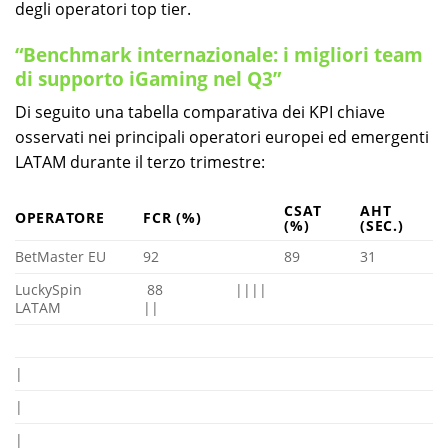
degli operatori top tier.
“Benchmark internazionale: i migliori team
di supporto iGaming nel Q3”
Di seguito una tabella comparativa dei KPI chiave
osservati nei principali operatori europei ed emergenti
LATAM durante il terzo trimestre:
CSAT
AHT
OPERATORE
FCR (%)
(%)
(SEC.)
BetMaster EU
92
89
31
LuckySpin
88 ||||
LATAM
||
|
|
|