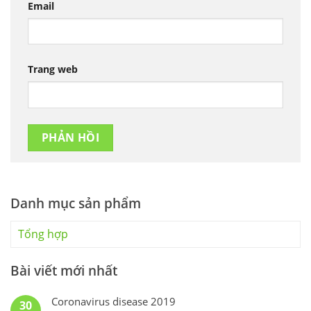
Email
Trang web
Danh mục sản phẩm
Tổng hợp
Bài viết mới nhất
Coronavirus disease 2019
30