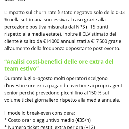
L’impatto sul churn rate è stato negativo solo dello 0·03
% nella settimana successiva al caso grazie alla
percezione positiva misurata dal NPS (+15 punti
rispetto alla media estate). Inoltre il CLV stimato del
cliente è salito da €14 000 annualizzati a €17 500 grazie
all’aumento della frequenza depositante post‐evento.
“Analisi costi‑benefici delle ore extra del
team estivo”
Durante luglio–agosto molti operatori scelgono
d’investire ore extra pagando overtime ai propri agenti
senior perché prevedono picchi fino al 150 % sul
volume ticket giornaliero rispetto alla media annuale.
Il modello break‑even considera:
* Costo orario aggiuntivo medio (€35/h)
* Numero ticket gestiti extra per ora (+12)