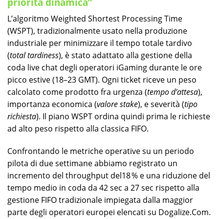
priorità dinamica”
L’algoritmo Weighted Shortest Processing Time
(WSPT), tradizionalmente usato nella produzione
industriale per minimizzare il tempo totale tardivo
(
total tardiness
), è stato adattato alla gestione della
coda live chat degli operatori iGaming durante le ore
picco estive (18–23 GMT). Ogni ticket riceve un peso
calcolato come prodotto fra urgenza (
tempo d’attesa
),
importanza economica (
valore stake
), e severità (
tipo
richiesta
). Il piano WSPT ordina quindi prima le richieste
ad alto peso rispetto alla classica FIFO.
Confrontando le metriche operative su un periodo
pilota di due settimane abbiamo registrato un
incremento del throughput del​18 % e una riduzione del
tempo medio in coda da 42 sec a 27 sec rispetto alla
gestione FIFO tradizionale impiegata dalla maggior
parte degli operatori europei elencati su Dogalize.Com.