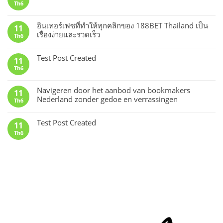
Th6
อินเทอร์เฟซที่ทำให้ทุกคลิกของ 188BET Thailand เป็น
11
เรื่องง่ายและรวดเร็ว
Th6
Test Post Created
11
Th6
Navigeren door het aanbod van bookmakers
11
Nederland zonder gedoe en verrassingen
Th6
Test Post Created
11
Th6