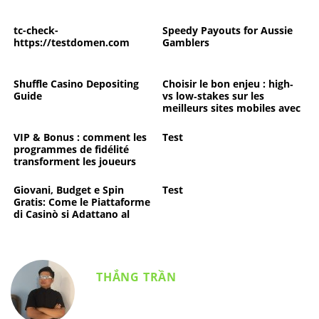
tc-check-
Speedy Payouts for Aussie
https://testdomen.com
Gamblers
Shuffle Casino Depositing
Choisir le bon enjeu : high‑
Guide
vs low‑stakes sur les
meilleurs sites mobiles avec
croupiers en direct pour
bien commencer l’année
VIP & Bonus : comment les
Test
programmes de fidélité
transforment les joueurs
ordinaires en membres
d’élite
Giovani, Budget e Spin
Test
Gratis: Come le Piattaforme
di Casinò si Adattano al
Rientro a Scuola
THẮNG TRẦN