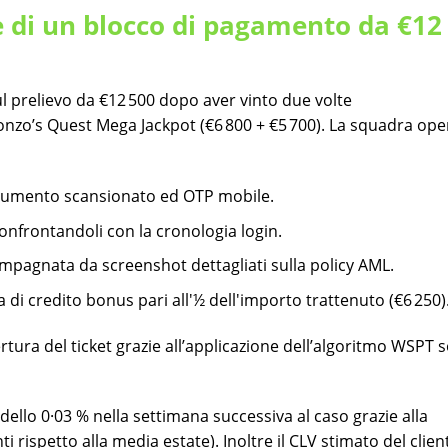
ne di un blocco di pagamento da €12
 prelievo da €12 500 dopo aver vinto due volte
nzo’s Quest Mega Jackpot (€6 800 + €5 700). La squadra ope
documento scansionato ed OTP mobile.
confrontandoli con la cronologia login.
mpagnata da screenshot dettagliati sulla policy AML.
di credito bonus pari all'½ dell'importo trattenuto (€6 250)
ertura del ticket grazie all’applicazione dell’algoritmo WSPT 
dello 0·03 % nella settimana successiva al caso grazie alla
 rispetto alla media estate). Inoltre il CLV stimato del clien