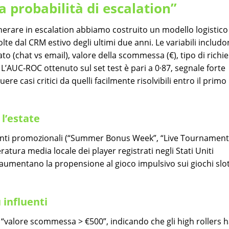
a probabilità di escalation”
nerare in escalation abbiamo costruito un modello logistico
lte dal CRM estivo degli ultimi due anni. Le variabili includ
zato (chat vs email), valore della scommessa (€), tipo di richie
’AUC‑ROC ottenuto sul set test è pari a 0·87, segnale forte
re casi critici da quelli facilmente risolvibili entro il primo
l’estate
nti promozionali (“Summer Bonus Week”, “Live Tournament
eratura media locale dei player registrati negli Stati Uniti
aumentano la propensione al gioco impulsivo sui giochi slo
 influenti
l “valore scommessa > €500”, indicando che gli high rollers