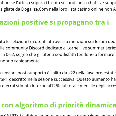
lation se l’attesa supera i trenta secondi nella chat live supp
sigliate da Dogalize.Com nella loro lista casino online non 
razioni positive si propagano tra i
to le relazioni tra utenti attraverso menzioni sui forum dedi
alle community Discord dedicate ai tornei live summer series.
ri a 0·62, segno che gli utenti soddisfatti tendono a formare
ffondono rapidamente.
censioni post‑supporto è salito da +22 nella fase pre‑estate
WSPT descritto nella sezione successiva. Questo aumento ha
eferral stimata intorno al​12 % sul totale mensile degli acce
 con algoritmo di priorità dinamic
e (WSPT), tradizionalmente usato nella produzione industri