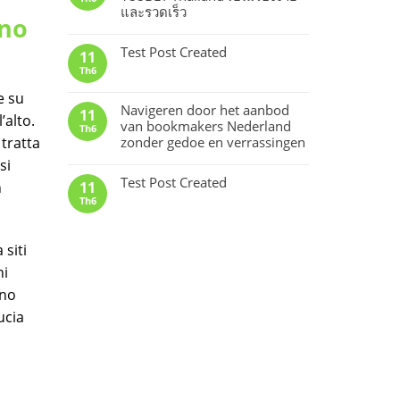
และรวดเร็ว
ino
Test Post Created
11
Th6
e su
Navigeren door het aanbod
11
’alto.
van bookmakers Nederland
Th6
 tratta
zonder gedoe en verrassingen
si
Test Post Created
n
11
Th6
 siti
ni
ano
ucia