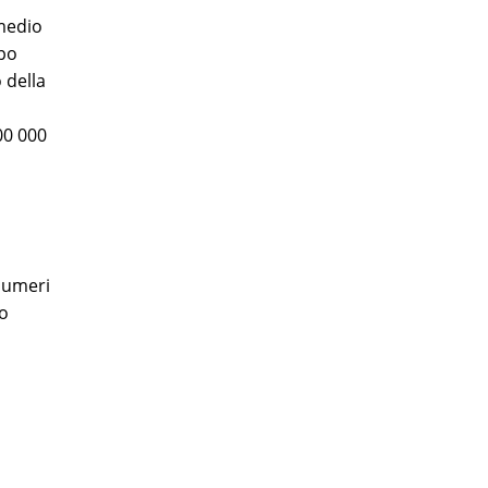
 medio
opo
 della
00 000
numeri
to