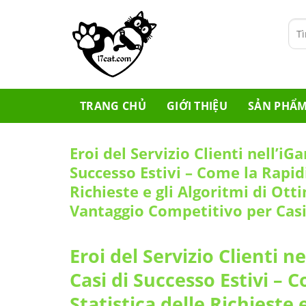
Skip
to
Tìm
content
kiế
TRANG CHỦ
GIỚI THIỆU
SẢN PHẨ
Eroi del Servizio Clienti nell’i
Successo Estivi – Come la Rapidi
Richieste e gli Algoritmi di Ot
Vantaggio Competitivo per Ca
Eroi del Servizio Clienti 
Casi di Successo Estivi – C
Statistica delle Richieste 