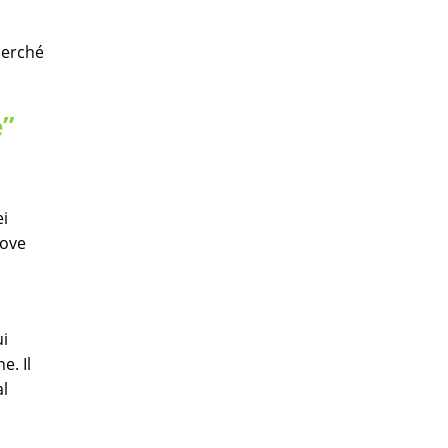
 perché
e”
ei
dove
ui
e. Il
l​