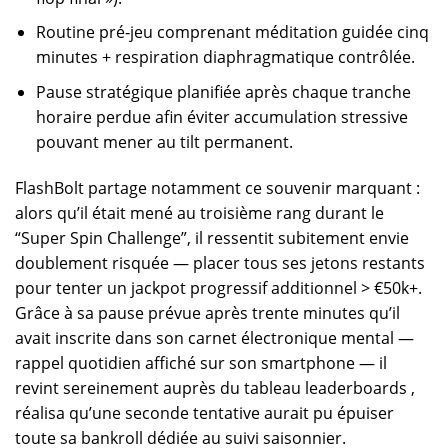
Routine pré‑jeu comprenant méditation guidée cinq
minutes + respiration diaphragmatique contrôlée.
Pause stratégique planifiée après chaque tranche
horaire perdue afin éviter accumulation stressive
pouvant mener au tilt permanent.
FlashBolt partage notamment ce souvenir marquant :
alors qu’il était mené au troisième rang durant le
“Super Spin Challenge”, il ressentit subitement envie
doublement risquée — placer tous ses jetons restants
pour tenter un jackpot progressif additionnel > €50k+.
Grâce à sa pause prévue après trente minutes qu’il
avait inscrite dans son carnet électronique mental —
rappel quotidien affiché sur son smartphone — il
revint sereinement auprès du tableau leaderboards ,
réalisa qu’une seconde tentative aurait pu épuiser
toute sa bankroll dédiée au suivi saisonnier.