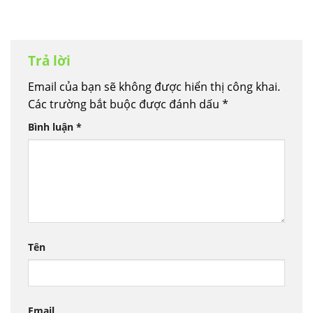
Trả lời
Email của bạn sẽ không được hiển thị công khai.
Các trường bắt buộc được đánh dấu
*
Bình luận
*
Tên
Email