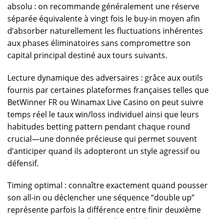
absolu : on recommande généralement une réserve
séparée équivalente à vingt fois le buy‑in moyen afin
d’absorber naturellement les fluctuations inhérentes
aux phases éliminatoires sans compromettre son
capital principal destiné aux tours suivants.
Lecture dynamique des adversaires : grâce aux outils
fournis par certaines plateformes françaises telles que
BetWinner FR ou Winamax Live Casino on peut suivre
temps réel le taux win/loss individuel ainsi que leurs
habitudes betting pattern pendant chaque round
crucial—une donnée précieuse qui permet souvent
d’anticiper quand ils adopteront un style agressif ou
défensif.
Timing optimal : connaître exactement quand pousser
son all-in ou déclencher une séquence “double up”
représente parfois la différence entre finir deuxième