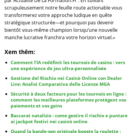
par Actualité De La Formation.Fr . En suivant
scrupuleusement notre feuille route actionable vous
transformerez votre approche ludique en quête
stratégique structurée—et pourquoi pas devenir
bientôt vous-même champion lorsqu’une nouvelle
manche lucrative franchira votre horizon virtuel.«
Xem thêm:
Comment l’IA redéfinit les tournois de casino : vers
une expérience de jeu ultra‑personnalisée
Gestione del Rischio nei Casinò Online con Dealer
Live: Analisi Comparativa delle Licenze MGA
Sécurité à deux facteurs pour les tournois en ligne :
comment les meilleures plateformes protègent vos
paiements et vos gains
Baccarat natalizio : come gestire il rischio e puntare
ai jackpot festivi nei casinò online
Quand la bande‑son originale booste la roulette :