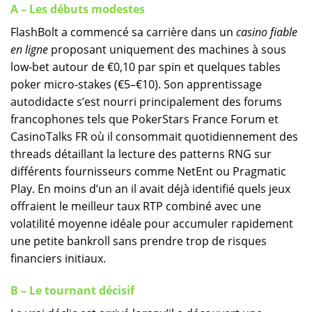
A – Les débuts modestes
FlashBolt a commencé sa carrière dans un
casino fiable
en ligne
proposant uniquement des machines à sous
low‑bet autour de €0,10 par spin et quelques tables
poker micro‑stakes (€5–€10). Son apprentissage
autodidacte s’est nourri principalement des forums
francophones tels que PokerStars France Forum et
CasinoTalks FR où il consommait quotidiennement des
threads détaillant la lecture des patterns RNG sur
différents fournisseurs comme NetEnt ou Pragmatic
Play. En moins d’un an il avait déjà identifié quels jeux
offraient le meilleur taux RTP combiné avec une
volatilité moyenne idéale pour accumuler rapidement
une petite bankroll sans prendre trop de risques
financiers initiaux.
B – Le tournant décisif