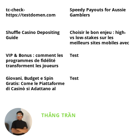
tc-check-
Speedy Payouts for Aussie
https://testdomen.com
Gamblers
Shuffle Casino Depositing
Choisir le bon enjeu : high‑
Guide
vs low‑stakes sur les
meilleurs sites mobiles avec
croupiers en direct pour
bien commencer l’année
VIP & Bonus : comment les
Test
programmes de fidélité
transforment les joueurs
ordinaires en membres
d’élite
Giovani, Budget e Spin
Test
Gratis: Come le Piattaforme
di Casinò si Adattano al
Rientro a Scuola
THẮNG TRẦN