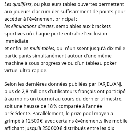
Les qualifiers
, où plusieurs tables ouvertes permettent
aux joueurs d’accumuler suffisamment de points pour
accéder à l’événement principal ;
les éliminations directes
, semblables aux brackets
sportives où chaque perte entraîne l’exclusion
immédiate ;
et enfin les
multi‑tables
, qui réunissent jusqu’à dix mille
participants simultanément autour d’une même
machine à sous progressive ou d’un tableau poker
virtuel ultra‑rapide.
Selon les dernières données publiées par l’ARJEL/ANJ,
plus de 2,8 millions d’utilisateurs français ont participé
à au moins un tournoi au cours du dernier trimestre,
soit une hausse de 18 % comparée à l’année
précédente. Parallèlement, le prize pool moyen a
grimpé à 12 500 €, avec certains événements live mobile
affichant jusqu’à 250 000 € distribués entre les dix