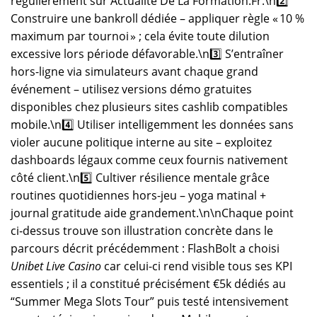
régulièrement sur Actualité De La Formation.Fr.\n2️⃣
Construire une bankroll dédiée – appliquer règle « 10 %
maximum par tournoi » ; cela évite toute dilution
excessive lors période défavorable.\n3️⃣ S’entraîner
hors-ligne via simulateurs avant chaque grand
événement – utilisez versions démo gratuites
disponibles chez plusieurs sites cashlib compatibles
mobile.\n4️⃣ Utiliser intelligemment les données sans
violer aucune politique interne au site – exploitez
dashboards légaux comme ceux fournis nativement
côté client.\n5️⃣ Cultiver résilience mentale grâce
routines quotidiennes hors-jeu – yoga matinal +
journal gratitude aide grandement.\n\nChaque point
ci‑dessus trouve son illustration concrète dans le
parcours décrit précédemment : FlashBolt a choisi
Unibet Live Casino
car celui-ci rend visible tous ses KPI
essentiels ; il a constitué précisément €5k dédiés au
“Summer Mega Slots Tour” puis testé intensivement