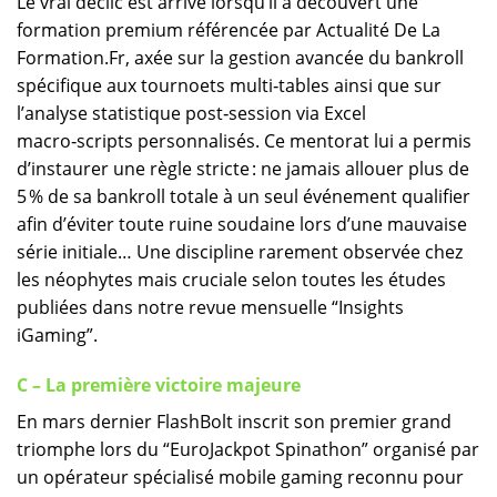
Le vrai déclic est arrivé lorsqu’il a découvert une
formation premium référencée par Actualité De La
Formation.Fr, axée sur la gestion avancée du bankroll
spécifique aux tournoets multi‑tables ainsi que sur
l’analyse statistique post‑session via Excel
macro‑scripts personnalisés. Ce mentorat lui a permis
d’instaurer une règle stricte : ne jamais allouer plus de
5 % de sa bankroll totale à un seul événement qualifier
afin d’éviter toute ruine soudaine lors d’une mauvaise
série initiale… Une discipline rarement observée chez
les néophytes mais cruciale selon toutes les études
publiées dans notre revue mensuelle “Insights
iGaming”.
C – La première victoire majeure
En mars dernier FlashBolt inscrit son premier grand
triomphe lors du “EuroJackpot Spinathon” organisé par
un opérateur spécialisé mobile gaming reconnu pour