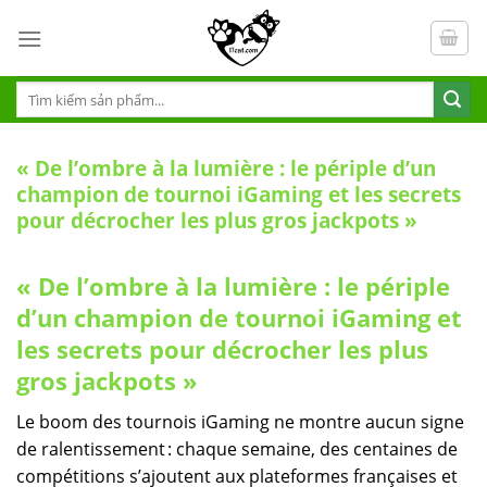
S
k
i
p
T
ì
t
m
o
k
« De l’ombre à la lumière : le périple d’un
c
i
champion de tournoi iGaming et les secrets
ế
o
m
pour décrocher les plus gros jackpots »
n
:
t
« De l’ombre à la lumière : le périple
e
n
d’un champion de tournoi iGaming et
t
les secrets pour décrocher les plus
gros jackpots »
Le boom des tournois iGaming ne montre aucun signe
de ralentissement : chaque semaine, des centaines de
compétitions s’ajoutent aux plateformes françaises et