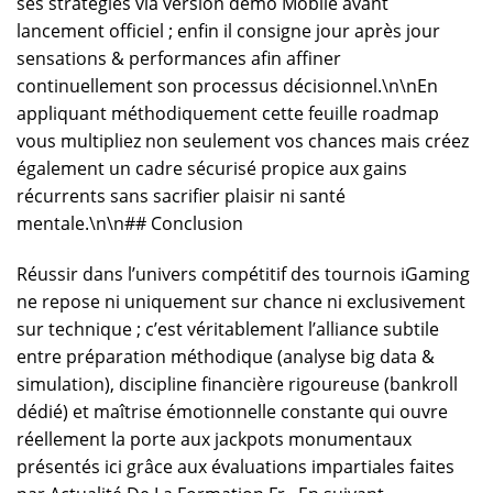
ses stratégies via version demo Mobile avant
lancement officiel ; enfin il consigne jour après jour
sensations & performances afin affiner
continuellement son processus décisionnel.\n\nEn
appliquant méthodiquement cette feuille roadmap
vous multipliez non seulement vos chances mais créez
également un cadre sécurisé propice aux gains
récurrents sans sacrifier plaisir ni santé
mentale.\n\n## Conclusion
Réussir dans l’univers compétitif des tournois iGaming
ne repose ni uniquement sur chance ni exclusivement
sur technique ; c’est véritablement l’alliance subtile
entre préparation méthodique (analyse big data &
simulation), discipline financière rigoureuse (bankroll
dédié) et maîtrise émotionnelle constante qui ouvre
réellement la porte aux jackpots monumentaux
présentés ici grâce aux évaluations impartiales faites