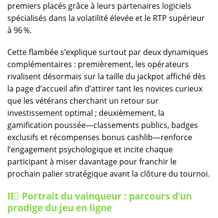
premiers placés grâce à leurs partenaires logiciels
spécialisés dans la volatilité élevée et le RTP supérieur
à 96 %.
Cette flambée s’explique surtout par deux dynamiques
complémentaires : premièrement, les opérateurs
rivalisent désormais sur la taille du jackpot affiché dès
la page d’accueil afin d’attirer tant les novices curieux
que les vétérans cherchant un retour sur
investissement optimal ; deuxièmement, la
gamification poussée—classements publics, badges
exclusifs et récompenses bonus cashlib—renforce
l’engagement psychologique et incite chaque
participant à miser davantage pour franchir le
prochain palier stratégique avant la clôture du tournoi.
II️⃣ Portrait du vainqueur : parcours d’un
prodige du jeu en ligne