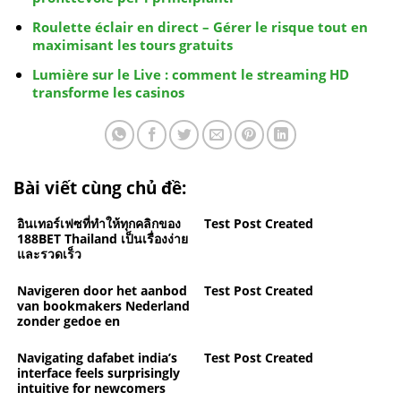
Roulette éclair en direct – Gérer le risque tout en
maximisant les tours gratuits
Lumière sur le Live : comment le streaming HD
transforme les casinos
Bài viết cùng chủ đề:
อินเทอร์เฟซที่ทำให้ทุกคลิกของ
Test Post Created
188BET Thailand เป็นเรื่องง่าย
และรวดเร็ว
Navigeren door het aanbod
Test Post Created
van bookmakers Nederland
zonder gedoe en
verrassingen
Navigating dafabet india’s
Test Post Created
interface feels surprisingly
intuitive for newcomers