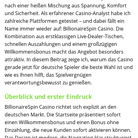
nach einer heißen Mischung aus Spannung, Komfort
und Sicherheit. Als erfahrener Casino‑Analyst habe ich
zahlreiche Plattformen getestet – und dabei fällt ein
Name immer wieder auf: BillionaireSpin Casino. Die
Kombination aus erstklassigen Live‑Dealer‑Tischen,
schnellen Auszahlungen und einem großzügigen
Willkommensbonus macht das Angebot besonders
attraktiv. In diesem Beitrag zeige ich, warum das Casino
gerade jetzt für deutsche Spieler die beste Wahl ist und
wie es Ihnen hilft, das Spielvergnügen
verantwortungsbewusst zu genießen.
Überblick und erster Eindruck
BillionaireSpin Casino richtet sich explizit an den
deutschen Markt. Die Startseite präsentiert sofort
einen Willkommensbonus und einen Bonus ohne
Einzahlung, die neue Kunden sofort aktivieren können.
Das Design ist modern, die Navigation klar strukturiert