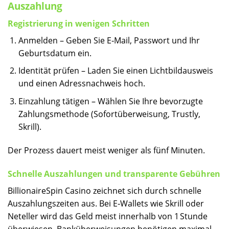
Auszahlung
Registrierung in wenigen Schritten
Anmelden – Geben Sie E‑Mail, Passwort und Ihr
Geburtsdatum ein.
Identität prüfen – Laden Sie einen Lichtbildausweis
und einen Adressnachweis hoch.
Einzahlung tätigen – Wählen Sie Ihre bevorzugte
Zahlungsmethode (Sofortüberweisung, Trustly,
Skrill).
Der Prozess dauert meist weniger als fünf Minuten.
Schnelle Auszahlungen und transparente Gebühren
BillionaireSpin Casino zeichnet sich durch schnelle
Auszahlungszeiten aus. Bei E‑Wallets wie Skrill oder
Neteller wird das Geld meist innerhalb von 1 Stunde
überwiesen. Banküberweisungen benötigen maximal