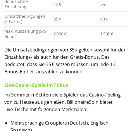
Bonus ohne
10 €
5 €
Einzahlung
Umsatzbedingungen
35 x
40 x
(x‑Faktor)
Max. Auszahlung pro
2 000 €
1 500 €
Bonus
Die Umsatzbedingungen von 35 x gelten sowohl für den
Einzahlungs‑ als auch für den Gratis‑Bonus. Das
bedeutet, dass Sie 35 € setzen müssen, um jede 1 €
Bonus‑Einheit auszahlen zu können.
Live‑Dealer‑Spiele im Fokus
Im Sommer möchten viele Spieler das Casino‑Feeling
von zu Hause aus genießen. BillionaireSpin bietet
Live‑Tische mit folgenden Merkmalen:
Mehrsprachige Croupiers (Deutsch, Englisch,
Spanisch)