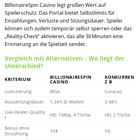
BillionaireSpin Casino legt großen Wert auf
Spielerschutz. Das Portal bietet Selbstlimits für
Einzahlungen, Verluste und Sitzungsdauer. Spieler
können sich zudem temporär selbst sperren oder das
„Reality‑Check“ aktivieren, das alle 30 Minuten eine
Erinnerung an die Spielzeit sendet.
Vergleich mit Alternativen – Wo liegt der
Unterschied?
BILLIONAIRESPIN
KONKURREN
KRITERIUM
CASINO
Z B
Lizenzierung
MGA
Curacao
Auszahlungsdauer
1‑24 h (E‑Wallet)
2‑48 h
Live‑Dealer‑Qualitä
HD, 1080p, 4 Tische
HD, 2 Tische
t
Bonus ohne
10 €
5 €
Einzahlung