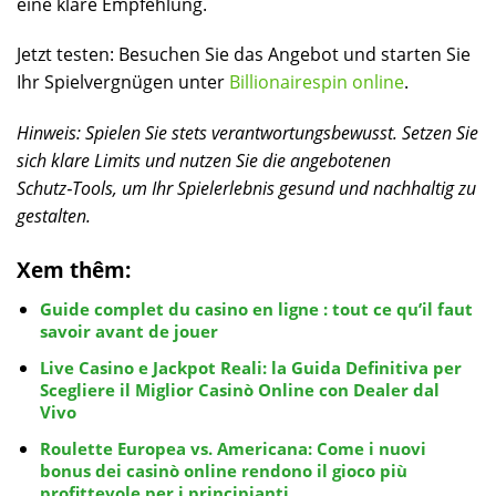
eine klare Empfehlung.
Jetzt testen: Besuchen Sie das Angebot und starten Sie
Ihr Spielvergnügen unter
Billionairespin online
.
Hinweis: Spielen Sie stets verantwortungsbewusst. Setzen Sie
sich klare Limits und nutzen Sie die angebotenen
Schutz‑Tools, um Ihr Spielerlebnis gesund und nachhaltig zu
gestalten.
Xem thêm:
Guide complet du casino en ligne : tout ce qu’il faut
savoir avant de jouer
Live Casino e Jackpot Reali: la Guida Definitiva per
Scegliere il Miglior Casinò Online con Dealer dal
Vivo
Roulette Europea vs. Americana: Come i nuovi
bonus dei casinò online rendono il gioco più
profittevole per i principianti