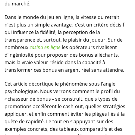
du marché.
Dans le monde du jeu en ligne, la vitesse du retrait
n’est plus un simple avantage ; c’est un critère décisif
qui influence la fidélité, la perception de la
transparence et, surtout, le plaisir du joueur. Sur de
nombreux
casino en ligne
les opérateurs rivalisent
d’ingéniosité pour proposer des bonus alléchants,
mais la vraie valeur réside dans la capacité à
transformer ces bonus en argent réel sans attendre.
Cet article décortique le phénomène sous l’angle
psychologique. Nous verrons comment le profil du
« chasseur de bonus » se construit, quels types de
promotions accélèrent le cash‑out, quelles stratégies
appliquer, et enfin comment éviter les pièges liés à la
quête de rapidité. Le tout en s’appuyant sur des
exemples concrets, des tableaux comparatifs et des