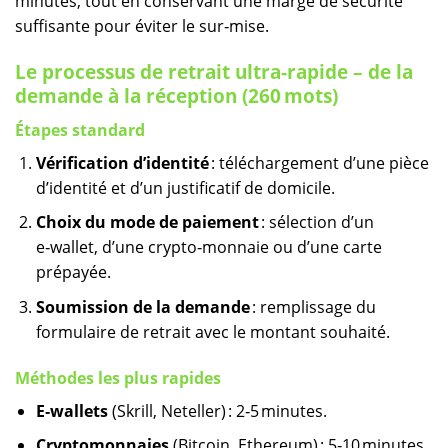
minutes, tout en conservant une marge de sécurité
suffisante pour éviter le sur‑mise.
Le processus de retrait ultra‑rapide – de la
demande à la réception (260 mots)
Étapes standard
Vérification d’identité
: téléchargement d’une pièce
d’identité et d’un justificatif de domicile.
Choix du mode de paiement
: sélection d’un
e‑wallet, d’une crypto‑monnaie ou d’une carte
prépayée.
Soumission de la demande
: remplissage du
formulaire de retrait avec le montant souhaité.
Méthodes les plus rapides
E‑wallets
(Skrill, Neteller) : 2‑5 minutes.
Cryptomonnaies
(Bitcoin, Ethereum) : 5‑10 minutes,