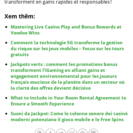
transforment en gains rapides et responsables !
Xem thêm:
Mastering Live Casino Play and Bonus Rewards at
Voodoo Wins
Comment la technologie 5G transforme la gestion
du risque sur les jeux mobiles – Focus sur les tours
gratuits
Jackpots verts : comment les promotions bonus
transforment l’iGaming en alliant gains et
engagement environnemental pour les joueurs
français soucieux de la planète dans un secteur où
la clarté des offres devient décisive
What to Include in Your Room Rental Agreement to
Ensure a Smooth Experience
Suoni da Jackpot: Come le colonne sonore dei casinò
moderni potenziano il gioco mobile e le Free Spins