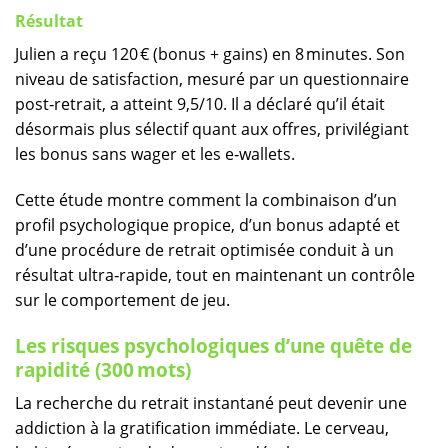
Résultat
Julien a reçu 120 € (bonus + gains) en 8 minutes. Son
niveau de satisfaction, mesuré par un questionnaire
post‑retrait, a atteint 9,5/10. Il a déclaré qu’il était
désormais plus sélectif quant aux offres, privilégiant
les bonus sans wager et les e‑wallets.
Cette étude montre comment la combinaison d’un
profil psychologique propice, d’un bonus adapté et
d’une procédure de retrait optimisée conduit à un
résultat ultra‑rapide, tout en maintenant un contrôle
sur le comportement de jeu.
Les risques psychologiques d’une quête de
rapidité (300 mots)
La recherche du retrait instantané peut devenir une
addiction à la gratification immédiate. Le cerveau,