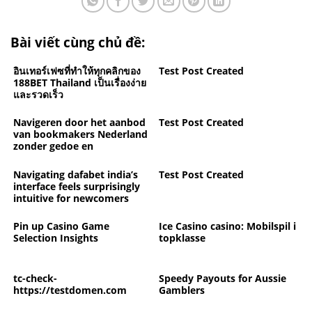
Bài viết cùng chủ đề:
อินเทอร์เฟซที่ทำให้ทุกคลิกของ
Test Post Created
188BET Thailand เป็นเรื่องง่าย
และรวดเร็ว
Navigeren door het aanbod
Test Post Created
van bookmakers Nederland
zonder gedoe en
verrassingen
Navigating dafabet india’s
Test Post Created
interface feels surprisingly
intuitive for newcomers
Pin up Casino Game
Ice Casino casino: Mobilspil i
Selection Insights
topklasse
tc-check-
Speedy Payouts for Aussie
https://testdomen.com
Gamblers