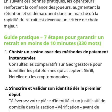
En suivant ces bonnes pratiques, les opérateurs
renforcent la confiance des joueurs, augmentent la
rétention et se démarquent dans un marché où la
rapidité du retrait est devenue un critère de choix
majeur.
Guide pratique – 7 étapes pour garantir un
retrait en moins de 10 minutes (330 mots)
Choisir un casino avec des méthodes de paiement
instantanées
Consultez les comparatifs sur Georgesstore pour
identifier les plateformes qui acceptent Skrill,
Neteller ou les cryptomonnaies.
S’inscrire et valider son identité dès le premier
dépôt
Téléversez votre pièce d’identité et un justificatif de
domicile dans la section « Vérification » avant de