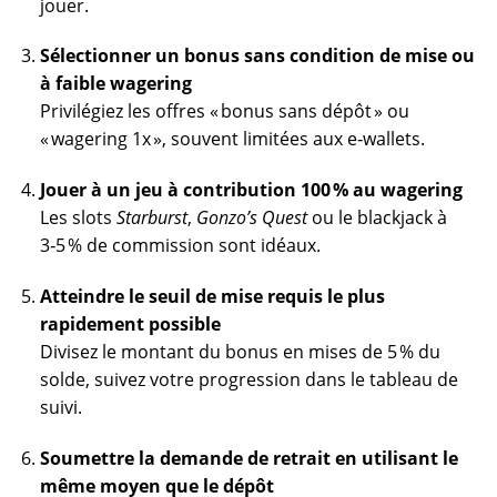
jouer.
Sélectionner un bonus sans condition de mise ou
à faible wagering
Privilégiez les offres « bonus sans dépôt » ou
« wagering 1x », souvent limitées aux e‑wallets.
Jouer à un jeu à contribution 100 % au wagering
Les slots
Starburst
,
Gonzo’s Quest
ou le blackjack à
3‑5 % de commission sont idéaux.
Atteindre le seuil de mise requis le plus
rapidement possible
Divisez le montant du bonus en mises de 5 % du
solde, suivez votre progression dans le tableau de
suivi.
Soumettre la demande de retrait en utilisant le
même moyen que le dépôt