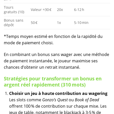
Tours
Valeur ≈30 €
20x
6‑12 h
gratuits (10)
Bonus sans
50 €
1x
5‑10 min
dépôt
*Temps moyen estimé en fonction de la rapidité du
mode de paiement choisi.
En combinant un bonus sans wager avec une méthode
de paiement instantanée, le joueur maximise ses
chances d’obtenir un retrait instantané.
Stratégies pour transformer un bonus en
argent réel rapidement (310 mots)
Choisir un jeu à haute contribution au wagering
Les slots comme
Gonzo’s Quest
ou
Book of Dead
offrent 100 % de contribution sur chaque mise. Les
jeux de table, notamment le blackjack à 3‑5 % de