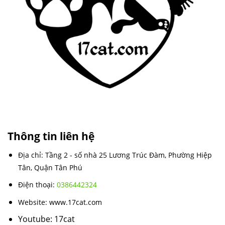
Thông tin liên hệ
Địa chỉ: Tầng 2 - số nhà 25 Lương Trúc Đàm, Phường Hiệp
Tân, Quận Tân Phú
Điện thoại:
0386442324
Website: www.17cat.com
Youtube: 17cat