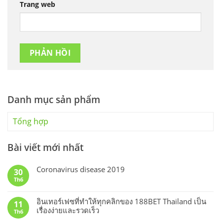
Trang web
Danh mục sản phẩm
Tổng hợp
Bài viết mới nhất
Coronavirus disease 2019
30
Th6
อินเทอร์เฟซที่ทำให้ทุกคลิกของ 188BET Thailand เป็น
11
เรื่องง่ายและรวดเร็ว
Th6