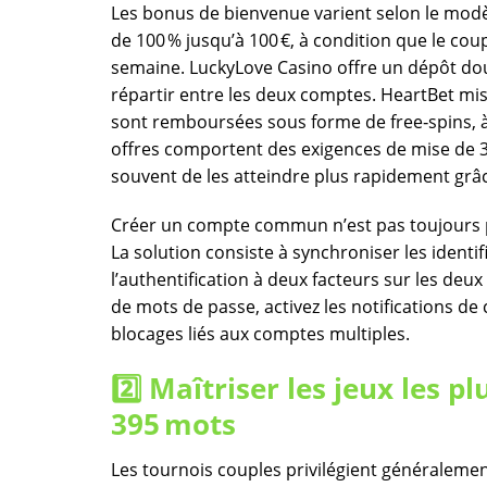
Les bonus de bienvenue varient selon le modè
de 100 % jusqu’à 100 €, à condition que le co
semaine. LuckyLove Casino offre un dépôt dou
répartir entre les deux comptes. HeartBet mis
sont remboursées sous forme de free‑spins, à
offres comportent des exigences de mise de 
souvent de les atteindre plus rapidement grâ
Créer un compte commun n’est pas toujours p
La solution consiste à synchroniser les identi
l’authentification à deux facteurs sur les deux
de mots de passe, activez les notifications de co
blocages liés aux comptes multiples.
2️⃣ Maîtriser les jeux les p
395 mots
Les tournois couples privilégient généralement