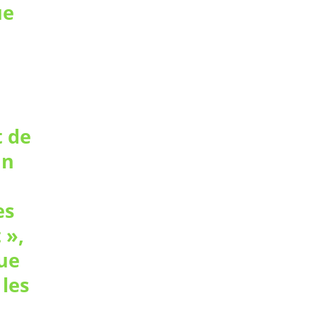
ue
t de
un
es
 »,
que
 les