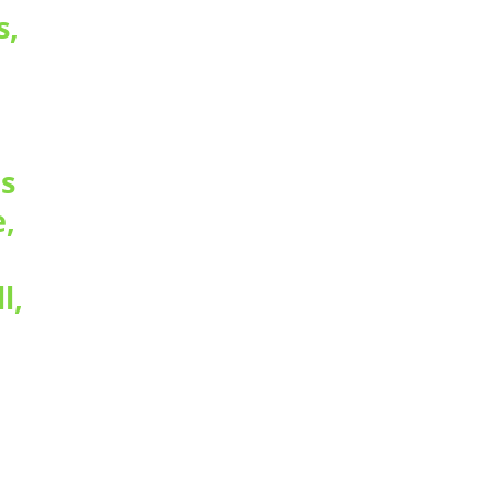
s,
es
e,
l,
e