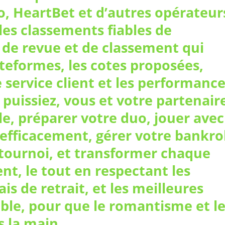
, HeartBet et d’autres opérateur
les classements fiables de
e de revue et de classement qui
lateformes, les cotes proposées,
le service client et les performanc
puissiez, vous et votre partenair
le, préparer votre duo, jouer avec
fficacement, gérer votre bankrol
‑tournoi, et transformer chaque
nt, le tout en respectant les
is de retrait, et les meilleures
ble, pour que le romantisme et l
 la main.