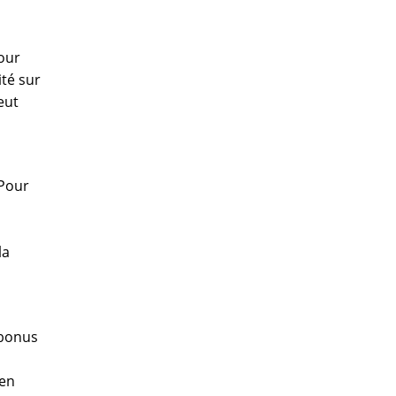
pour
ité sur
eut
 Pour
la
 bonus
 en