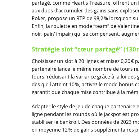
partagé, comme Heart’s Treasure, offrent un 
aux duos d’accumuler des gains sans exploser 
Poker, propose un RTP de 98,2 % lorsqu’on suit
Enfin, la roulette en mode “team” de Valenti
noir, pair/ impair) qui se compensent, augmen
Stratégie slot “cœur partagé” (130
Choisissez un slot à 20 lignes et misez 0,20 € p
partenaire lance le même nombre de tours (ex.
tours, réduisant la variance grâce à la loi des
dès qu’il atteint 10 %, activez le mode bonus
garantit que chaque mise contribue à la même
Adapter le style de jeu de chaque partenaire e
ligne pendant les rounds où le jackpot est pr
stabiliser le bankroll. Des données de 2023 mo
en moyenne 12 % de gains supplémentaires pa