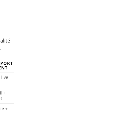
alité
.
PPORT
ENT
 live
t
l +
et
ne +
t