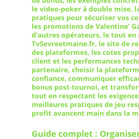
de bonus, les exemples concret
le video‑poker à double mise, l
pratiques pour sécuriser vos com
les promotions de Valentine’ G
d’autres opérateurs, le tout en
TvSevreetmaine.fr, le site de re
des plateformes, les cotes propo
client et les performances tech
partenaire, choisir la platefor
confiance, communiquer efficac
bonus post‑tournoi, et transfor
tout en respectant les exigences
meilleures pratiques de jeu re
profit avancent main dans la m
Guide complet : Organise