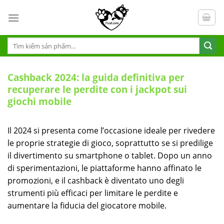
S
k
i
p
T
ì
t
m
o
k
Cashback 2024: la guida definitiva per
c
i
recuperare le perdite con i jackpot sui
ế
o
m
giochi mobile
n
:
t
Il 2024 si presenta come l’occasione ideale per rivedere
e
le proprie strategie di gioco, soprattutto se si predilige
n
il divertimento su smartphone o tablet. Dopo un anno
t
di sperimentazioni, le piattaforme hanno affinato le
promozioni, e il cashback è diventato uno degli
strumenti più efficaci per limitare le perdite e
aumentare la fiducia del giocatore mobile.