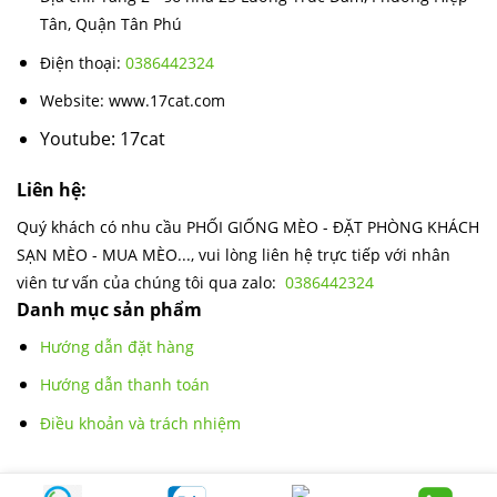
Tân, Quận Tân Phú
Điện thoại:
0386442324
Website: www.17cat.com
Youtube: 17cat
Liên hệ:
Quý khách có nhu cầu PHỐI GIỐNG MÈO - ĐẶT PHÒNG KHÁCH
SẠN MÈO - MUA MÈO..., vui lòng liên hệ trực tiếp với nhân
viên tư vấn của chúng tôi qua zalo:
0386442324
Danh mục sản phẩm
Hướng dẫn đặt hàng
Hướng dẫn thanh toán
Điều khoản và trách nhiệm