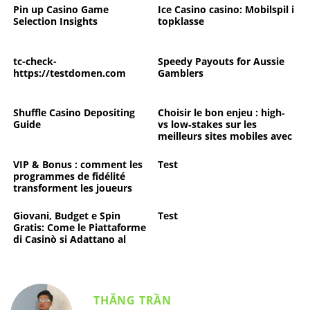
Pin up Casino Game
Ice Casino casino: Mobilspil i
Selection Insights
topklasse
tc-check-
Speedy Payouts for Aussie
https://testdomen.com
Gamblers
Shuffle Casino Depositing
Choisir le bon enjeu : high‑
Guide
vs low‑stakes sur les
meilleurs sites mobiles avec
croupiers en direct pour
bien commencer l’année
VIP & Bonus : comment les
Test
programmes de fidélité
transforment les joueurs
ordinaires en membres
d’élite
Giovani, Budget e Spin
Test
Gratis: Come le Piattaforme
di Casinò si Adattano al
Rientro a Scuola
THẮNG TRẦN