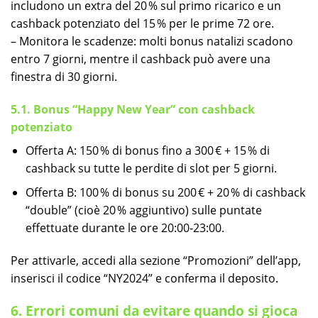
includono un extra del 20 % sul primo ricarico e un
cashback potenziato del 15 % per le prime 72 ore.
– Monitora le scadenze: molti bonus natalizi scadono
entro 7 giorni, mentre il cashback può avere una
finestra di 30 giorni.
5.1. Bonus “Happy New Year” con cashback
potenziato
Offerta A: 150 % di bonus fino a 300 € + 15 % di
cashback su tutte le perdite di slot per 5 giorni.
Offerta B: 100 % di bonus su 200 € + 20 % di cashback
“double” (cioè 20 % aggiuntivo) sulle puntate
effettuate durante le ore 20:00‑23:00.
Per attivarle, accedi alla sezione “Promozioni” dell’app,
inserisci il codice “NY2024” e conferma il deposito.
6. Errori comuni da evitare quando si gioca