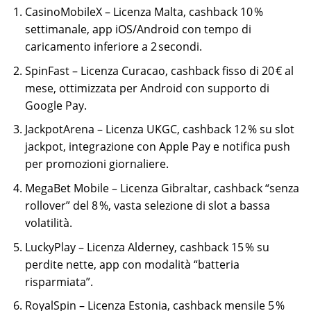
CasinoMobileX – Licenza Malta, cashback 10 %
settimanale, app iOS/Android con tempo di
caricamento inferiore a 2 secondi.
SpinFast – Licenza Curacao, cashback fisso di 20 € al
mese, ottimizzata per Android con supporto di
Google Pay.
JackpotArena – Licenza UKGC, cashback 12 % su slot
jackpot, integrazione con Apple Pay e notifica push
per promozioni giornaliere.
MegaBet Mobile – Licenza Gibraltar, cashback “senza
rollover” del 8 %, vasta selezione di slot a bassa
volatilità.
LuckyPlay – Licenza Alderney, cashback 15 % su
perdite nette, app con modalità “batteria
risparmiata”.
RoyalSpin – Licenza Estonia, cashback mensile 5 %