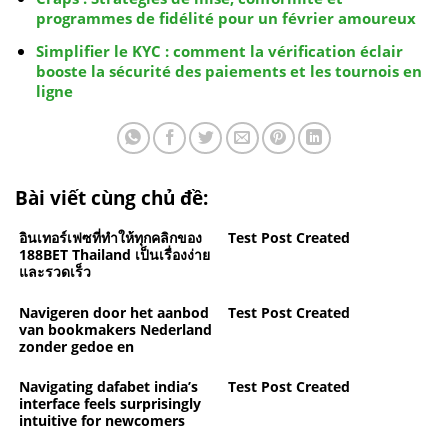
programmes de fidélité pour un février amoureux
Simplifier le KYC : comment la vérification éclair
booste la sécurité des paiements et les tournois en
ligne
Bài viết cùng chủ đề:
อินเทอร์เฟซที่ทำให้ทุกคลิกของ
Test Post Created
188BET Thailand เป็นเรื่องง่าย
และรวดเร็ว
Navigeren door het aanbod
Test Post Created
van bookmakers Nederland
zonder gedoe en
verrassingen
Navigating dafabet india’s
Test Post Created
interface feels surprisingly
intuitive for newcomers