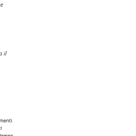
re
 il
ementi
i
n tempo