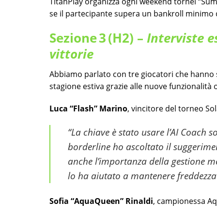
TitanPlay organizza ogni weekend tornei “Sum
se il partecipante supera un bankroll minimo 
Sezione 3 (H2) –
Interviste e
vittorie
Abbiamo parlato con tre giocatori che hanno s
stagione estiva grazie alle nuove funzionalità 
Luca “Flash” Marino
, vincitore del torneo S
“La chiave è stato usare l’AI Coach
borderline ho ascoltato il suggerime
anche l’importanza della gestione m
lo ha aiutato a mantenere freddezza
Sofia “AquaQueen” Rinaldi
, campionessa Aq