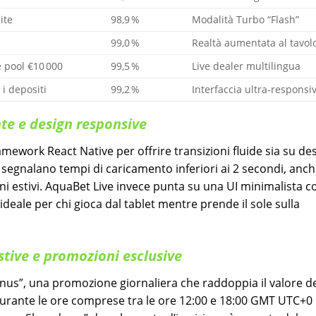
ite
98,9 %
Modalità Turbo “Flash”
99,0 %
Realtà aumentata al tavol
 pool €10 000
99,5 %
Live dealer multilingua
 i depositi
99,2 %
Interfaccia ultra‑responsi
nte e design responsive
framework React Native per offrire transizioni fluide sia su de
ti segnalano tempi di caricamento inferiori ai 2 secondi, anc
ani estivi. AquaBet Live invece punta su una UI minimalista c
 ideale per chi gioca dal tablet mentre prende il sole sulla
stive e promozioni esclusive
us”, una promozione giornaliera che raddoppia il valore de
durante le ore comprese tra le ore 12:00 e 18:00 GMT UTC+0 