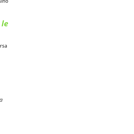
sinò
 le
orsa
da