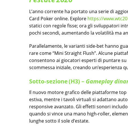
L’anno corrente ha portato una serie di aggio
Card Poker online. Explore
https://www.wtc2
statici con regole fisse; ora gli sviluppatori
pochi secondi, aumentando la volatilità ma anch
Parallelamente, le varianti side‑bet hanno gu
rare come “Mini Straight Flush”. Alcune piatta
consentono ai giocatori esperti di puntare su 
scommessa iniziale, creando un’esperienza qu
Sotto‑sezione (H3) –
Gameplay dina
Il nuovo motore grafico delle piattaforme top 
estiva, mentre i tavoli virtuali si adattano a
responsive avanzato. Gli effetti sonori includo
quando si vince una mano high‑roller, element
lunghe sotto il sole d’estate.