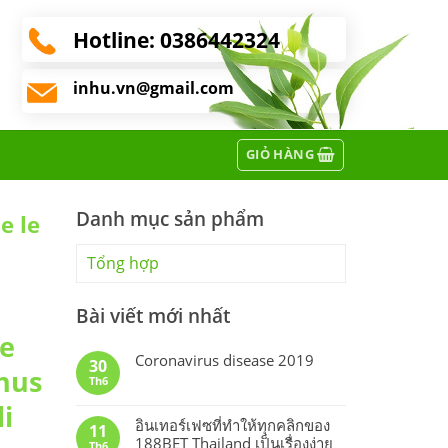
Hotline:
0386442324
inhu.vn@gmail.com
GIỎ HÀNG
Danh mục sản phẩm
e le
Tổng hợp
Bài viết mới nhất
ve
Coronavirus disease 2019
30
onus
Th6
di
อินเทอร์เฟซที่ทำให้ทุกคลิกของ
11
188BET Thailand เป็นเรื่องง่าย
Th6