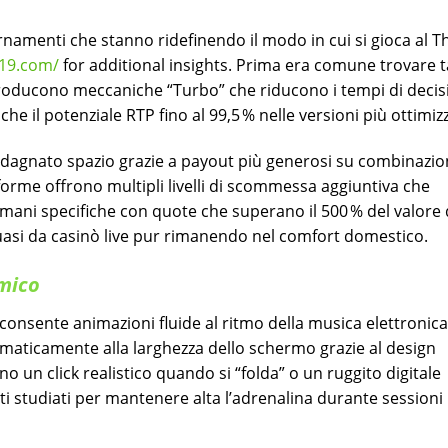
rnamenti che stanno ridefinendo il modo in cui si gioca al T
019.com/
for additional insights. Prima era comune trovare t
 introducono meccaniche “Turbo” che riducono i tempi di decis
e il potenziale RTP fino al 99,5 % nelle versioni più ottimiz
adagnato spazio grazie a payout più generosi su combinazio
forme offrono multipli livelli di scommessa aggiuntiva che
mani specifiche con quote che superano il 500 % del valore 
asi da casinò live pur rimanendo nel comfort domestico.
mico
consente animazioni fluide al ritmo della musica elettronica
utomaticamente alla larghezza dello schermo grazie al design
no un click realistico quando si “folda” o un ruggito digitale
i studiati per mantenere alta l’adrenalina durante sessioni