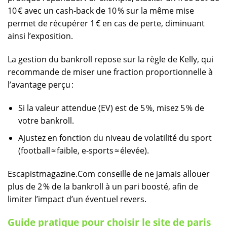
10 € avec un cash‑back de 10 % sur la même mise
permet de récupérer 1 € en cas de perte, diminuant
ainsi l’exposition.
La gestion du bankroll repose sur la règle de Kelly, qui
recommande de miser une fraction proportionnelle à
l’avantage perçu :
Si la valeur attendue (EV) est de 5 %, misez 5 % de
votre bankroll.
Ajustez en fonction du niveau de volatilité du sport
(football ≈ faible, e‑sports ≈ élevée).
Escapistmagazine.Com conseille de ne jamais allouer
plus de 2 % de la bankroll à un pari boosté, afin de
limiter l’impact d’un éventuel revers.
Guide pratique pour choisir le site de paris