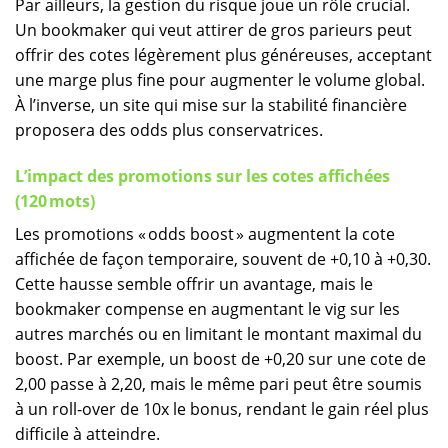
Par ailleurs, la gestion du risque joue un rôle crucial.
Un bookmaker qui veut attirer de gros parieurs peut
offrir des cotes légèrement plus généreuses, acceptant
une marge plus fine pour augmenter le volume global.
À l’inverse, un site qui mise sur la stabilité financière
proposera des odds plus conservatrices.
L’impact des promotions sur les cotes affichées
(120 mots)
Les promotions « odds boost » augmentent la cote
affichée de façon temporaire, souvent de +0,10 à +0,30.
Cette hausse semble offrir un avantage, mais le
bookmaker compense en augmentant le vig sur les
autres marchés ou en limitant le montant maximal du
boost. Par exemple, un boost de +0,20 sur une cote de
2,00 passe à 2,20, mais le même pari peut être soumis
à un roll‑over de 10x le bonus, rendant le gain réel plus
difficile à atteindre.