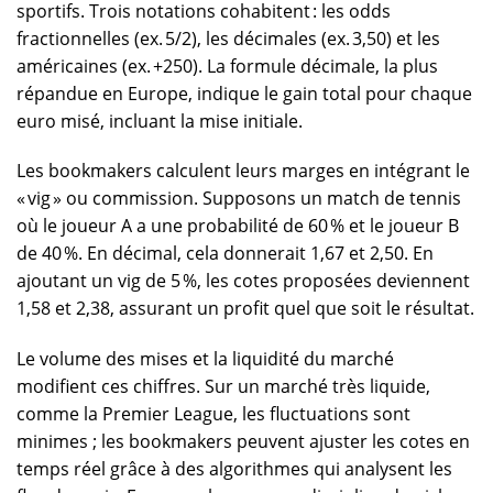
sportifs. Trois notations cohabitent : les odds
fractionnelles (ex. 5/2), les décimales (ex. 3,50) et les
américaines (ex. +250). La formule décimale, la plus
répandue en Europe, indique le gain total pour chaque
euro misé, incluant la mise initiale.
Les bookmakers calculent leurs marges en intégrant le
« vig » ou commission. Supposons un match de tennis
où le joueur A a une probabilité de 60 % et le joueur B
de 40 %. En décimal, cela donnerait 1,67 et 2,50. En
ajoutant un vig de 5 %, les cotes proposées deviennent
1,58 et 2,38, assurant un profit quel que soit le résultat.
Le volume des mises et la liquidité du marché
modifient ces chiffres. Sur un marché très liquide,
comme la Premier League, les fluctuations sont
minimes ; les bookmakers peuvent ajuster les cotes en
temps réel grâce à des algorithmes qui analysent les