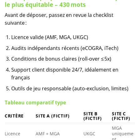
le plus équitable – 430 mots
Avant de déposer, passez en revue la checklist
suivante :
Licence valide (AMF, MGA, UKGC)
Audits indépendants récents (eCOGRA, iTech)
Conditions de bonus claires (roll‑over ≤ 5x)
Support client disponible 24/7, idéalement en
français
Outils de jeu responsable (auto‑exclusion, limites)
Tableau comparatif type
SITE B
SITE C
CRITÈRE
SITE A (FICTIF)
(FICTIF)
(FICTIF)
MGA
Licence
AMF + MGA
UKGC
uniqueme
nt