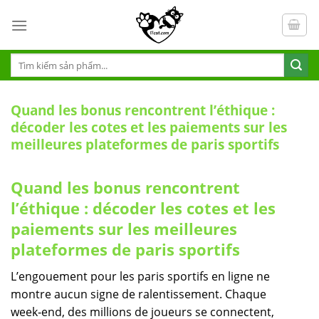
S
k
i
p
T
ì
t
m
o
k
Quand les bonus rencontrent l’éthique :
c
i
décoder les cotes et les paiements sur les
ế
o
m
meilleures plateformes de paris sportifs
n
:
t
Quand les bonus rencontrent
e
n
l’éthique : décoder les cotes et les
t
paiements sur les meilleures
plateformes de paris sportifs
L’engouement pour les paris sportifs en ligne ne
montre aucun signe de ralentissement. Chaque
week‑end, des millions de joueurs se connectent,