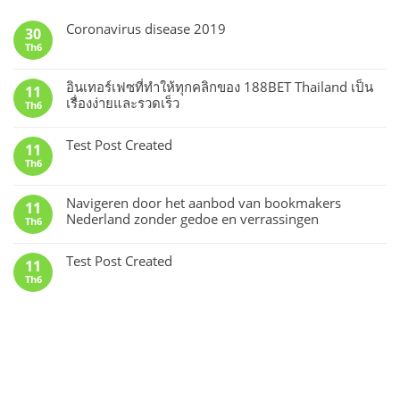
Coronavirus disease 2019
30
Th6
อินเทอร์เฟซที่ทำให้ทุกคลิกของ 188BET Thailand เป็น
11
เรื่องง่ายและรวดเร็ว
Th6
Test Post Created
11
Th6
Navigeren door het aanbod van bookmakers
11
Nederland zonder gedoe en verrassingen
Th6
Test Post Created
11
Th6