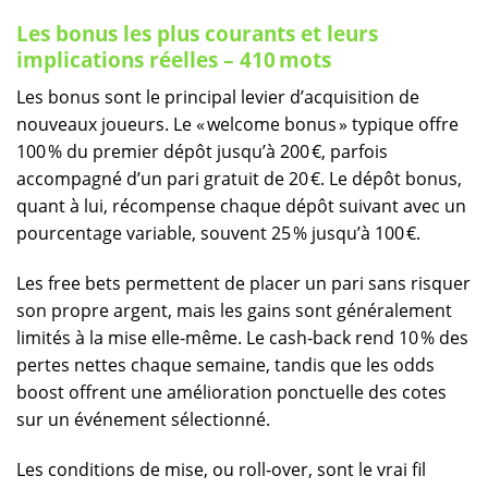
Les bonus les plus courants et leurs
implications réelles – 410 mots
Les bonus sont le principal levier d’acquisition de
nouveaux joueurs. Le « welcome bonus » typique offre
100 % du premier dépôt jusqu’à 200 €, parfois
accompagné d’un pari gratuit de 20 €. Le dépôt bonus,
quant à lui, récompense chaque dépôt suivant avec un
pourcentage variable, souvent 25 % jusqu’à 100 €.
Les free bets permettent de placer un pari sans risquer
son propre argent, mais les gains sont généralement
limités à la mise elle‑même. Le cash‑back rend 10 % des
pertes nettes chaque semaine, tandis que les odds
boost offrent une amélioration ponctuelle des cotes
sur un événement sélectionné.
Les conditions de mise, ou roll‑over, sont le vrai fil