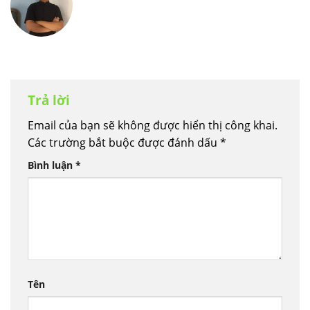
Trả lời
Email của bạn sẽ không được hiển thị công khai.
Các trường bắt buộc được đánh dấu
*
Bình luận
*
Tên