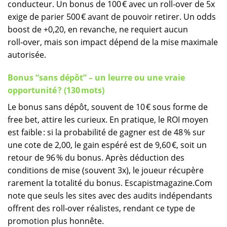
conducteur. Un bonus de 100 € avec un roll‑over de 5x
exige de parier 500 € avant de pouvoir retirer. Un odds
boost de +0,20, en revanche, ne requiert aucun
roll‑over, mais son impact dépend de la mise maximale
autorisée.
Bonus “sans dépôt” – un leurre ou une vraie
opportunité ? (130 mots)
Le bonus sans dépôt, souvent de 10 € sous forme de
free bet, attire les curieux. En pratique, le ROI moyen
est faible : si la probabilité de gagner est de 48 % sur
une cote de 2,00, le gain espéré est de 9,60 €, soit un
retour de 96 % du bonus. Après déduction des
conditions de mise (souvent 3x), le joueur récupère
rarement la totalité du bonus. Escapistmagazine.Com
note que seuls les sites avec des audits indépendants
offrent des roll‑over réalistes, rendant ce type de
promotion plus honnête.