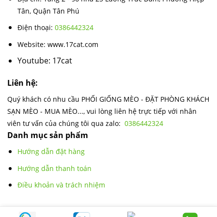
Tân, Quận Tân Phú
Điện thoại:
0386442324
Website: www.17cat.com
Youtube: 17cat
Liên hệ:
Quý khách có nhu cầu PHỐI GIỐNG MÈO - ĐẶT PHÒNG KHÁCH
SẠN MÈO - MUA MÈO..., vui lòng liên hệ trực tiếp với nhân
viên tư vấn của chúng tôi qua zalo:
0386442324
Danh mục sản phẩm
Hướng dẫn đặt hàng
Hướng dẫn thanh toán
Điều khoản và trách nhiệm