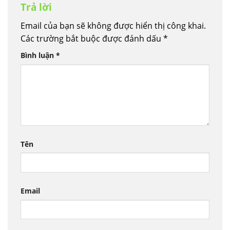
Trả lời
Email của bạn sẽ không được hiển thị công khai.
Các trường bắt buộc được đánh dấu
*
Bình luận
*
Tên
Email