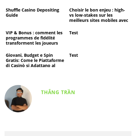
Shuffle Casino Depositing
Choisir le bon enjeu : high‑
Guide
vs low‑stakes sur les
meilleurs sites mobiles avec
croupiers en direct pour
bien commencer l’année
VIP & Bonus : comment les
Test
programmes de fidélité
transforment les joueurs
ordinaires en membres
d’élite
Giovani, Budget e Spin
Test
Gratis: Come le Piattaforme
di Casinò si Adattano al
Rientro a Scuola
THẮNG TRẦN