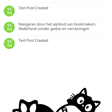
Test Post Created
11
Th6
Navigeren door het aanbod van bookmakers
11
Nederland zonder gedoe en verrassingen
Th6
Test Post Created
11
Th6