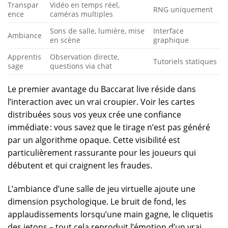
Transpar
Vidéo en temps réel,
RNG uniquement
ence
caméras multiples
Sons de salle, lumière, mise
Interface
Ambiance
en scène
graphique
Apprentis
Observation directe,
Tutoriels statiques
sage
questions via chat
Le premier avantage du Baccarat live réside dans
l’interaction avec un vrai croupier. Voir les cartes
distribuées sous vos yeux crée une confiance
immédiate : vous savez que le tirage n’est pas généré
par un algorithme opaque. Cette visibilité est
particulièrement rassurante pour les joueurs qui
débutent et qui craignent les fraudes.
L’ambiance d’une salle de jeu virtuelle ajoute une
dimension psychologique. Le bruit de fond, les
applaudissements lorsqu’une main gagne, le cliquetis
des jetons – tout cela reproduit l’émotion d’un vrai