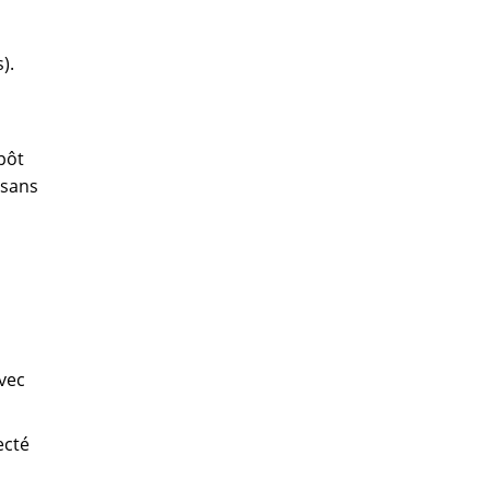
).
pôt
 sans
Avec
ecté