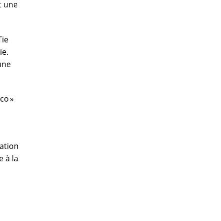
t une
Tie
ie.
une
co »
sation
 à la