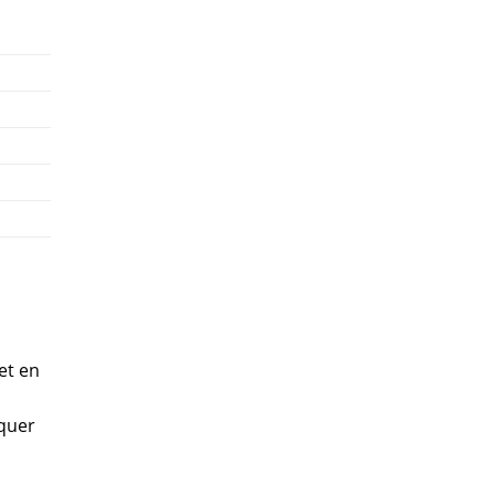
et en
squer