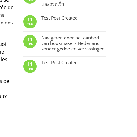
และรวดเร็ว
rée de
ns
Test Post Created
11
re des
Th6
Navigeren door het aanbod
11
van bookmakers Nederland
uoi
Th6
zonder gedoe en verrassingen
me
 les
Test Post Created
11
Th6
s de
 aux