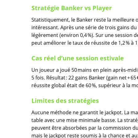
Stratégie Banker vs Player
Statistiquement, le Banker reste la meilleure 
intéressant. Après une série de trois gains du
légèrement (environ 0,4 %). Sur une session d
peut améliorer le taux de réussite de 1,2 % à 1
Cas réel d’une session estivale
Un joueur a joué 50 mains en plein après‑midi, m
5 fois. Résultat : 22 gains Banker (gain net + 65 
réussite global était de 60 %, supérieur à la 
Limites des stratégies
Aucune méthode ne garantit le jackpot. La ma
table avec une mise minimale basse. La straté
peuvent être absorbées par la commission du 
mais le jackpot reste soumis à la chance et au