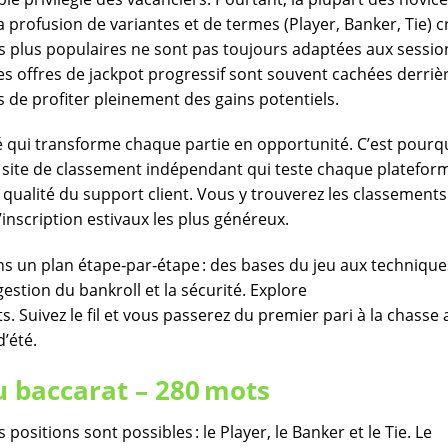
a profusion de variantes et de termes (Player, Banker, Tie) c
les plus populaires ne sont pas toujours adaptées aux sessio
les offres de jackpot progressif sont souvent cachées derriè
de profiter pleinement des gains potentiels.
uré qui transforme chaque partie en opportunité. C’est pourq
e site de classement indépendant qui teste chaque platefor
la qualité du support client. Vous y trouverez les classements
inscription estivaux les plus généreux.
ns un plan étape‑par‑étape : des bases du jeu aux technique
 gestion du bankroll et la sécurité. Explore
ts. Suivez le fil et vous passerez du premier pari à la chasse
d’été.
u baccarat – 280 mots
positions sont possibles : le Player, le Banker et le Tie. Le