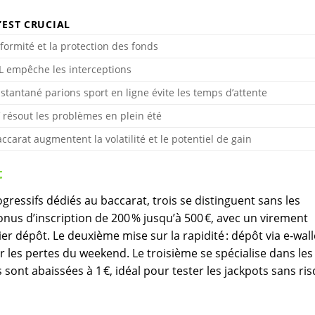
’EST CRUCIAL
nformité et la protection des fonds
L empêche les interceptions
stantané parions sport en ligne évite les temps d’attente
f résout les problèmes en plein été
ccarat augmentent la volatilité et le potentiel de gain
t
gressifs dédiés au baccarat, trois se distinguent sans les
us d’inscription de 200 % jusqu’à 500 €, avec un virement
er dépôt. Le deuxième mise sur la rapidité : dépôt via e‑wall
 les pertes du weekend. Le troisième se spécialise dans les
sont abaissées à 1 €, idéal pour tester les jackpots sans ri