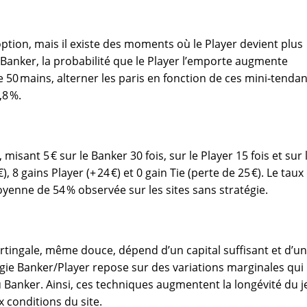
option, mais il existe des moments où le Player devient plus
 Banker, la probabilité que le Player l’emporte augmente
e 50 mains, alterner les paris en fonction de ces mini‑tenda
,8 %.
isant 5 € sur le Banker 30 fois, sur le Player 15 fois et sur 
€), 8 gains Player (+ 24 €) et 0 gain Tie (perte de 25 €). Le taux
moyenne de 54 % observée sur les sites sans stratégie.
rtingale, même douce, dépend d’un capital suffisant et d’u
gie Banker/Player repose sur des variations marginales qui
Banker. Ainsi, ces techniques augmentent la longévité du j
x conditions du site.