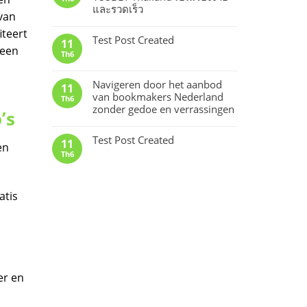
และรวดเร็ว
van
iteert
Test Post Created
11
 een
Th6
Navigeren door het aanbod
11
van bookmakers Nederland
Th6
zonder gedoe en verrassingen
’s
Test Post Created
11
en
Th6
atis
er en