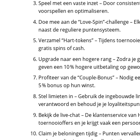
Speel met een vaste inzet – Door consisten
voorspellen en optimaliseren.
Doe mee aan de “Love‑Spin”‑challenge – Elke
naast de reguliere puntensysteem.
Verzamel “Hart‑tokens” – Tijdens toernooie
gratis spins of cash.
Upgrade naar een hogere rang – Zodra je ge
geven een 10 % hogere uitbetaling op gewo
Profiteer van de “Couple‑Bonus” – Nodig e
5 % bonus op hun winst.
Stel limieten in – Gebruik de ingebouwde lim
verantwoord en behoud je je loyaliteitspun
Bekijk de live‑chat – De klantenservice van
toernooioffers en je krijgt vaak een persoo
Claim je beloningen tijdig – Punten vervalle