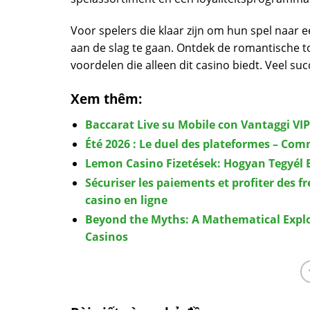
Voor spelers die klaar zijn om hun spel naar e
aan de slag te gaan. Ontdek de romantische t
voordelen die alleen dit casino biedt. Veel su
Xem thêm:
Baccarat Live su Mobile con Vantaggi VIP 
Été 2026 : Le duel des plateformes – Com
Lemon Casino Fizetések: Hogyan Tegyél B
Sécuriser les paiements et profiter des fr
casino en ligne
Beyond the Myths: A Mathematical Explo
Casinos