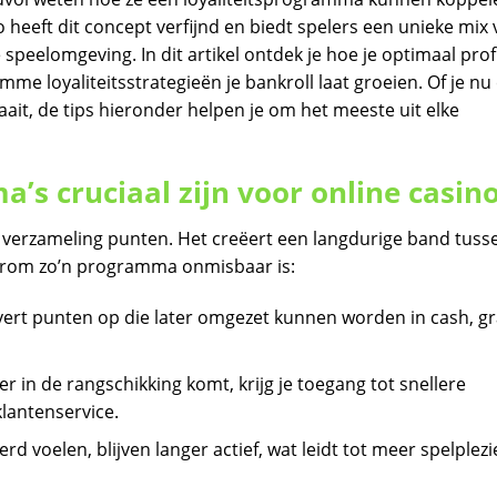
heeft dit concept verfijnd en biedt spelers een unieke mix 
 speelomgeving. In dit artikel ontdek je hoe je optimaal prof
mme loyaliteitsstrategieën je bankroll laat groeien. Of je nu
aait, de tips hieronder helpen je om het meeste uit elke
s cruciaal zijn voor online casino
verzameling punten. Het creëert een langdurige band tuss
aarom zo’n programma onmisbaar is:
evert punten op die later omgezet kunnen worden in cash, gr
 in de rangschikking komt, krijg je toegang tot snellere
klantenservice.
rd voelen, blijven langer actief, wat leidt tot meer spelplezi