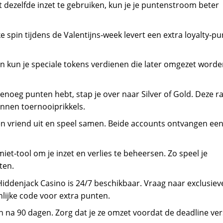
t dezelfde inzet te gebruiken, kun je je puntenstroom beter
 spin tijdens de Valentijns‑week levert een extra loyalty‑pu
n kun je speciale tokens verdienen die later omgezet worde
noeg punten hebt, stap je over naar Silver of Gold. Deze 
nnen toernooiprikkels.
en vriend uit en speel samen. Beide accounts ontvangen een
iet‑tool om je inzet en verlies te beheersen. Zo speel je
ten.
 Hiddenjack Casino is 24/7 beschikbaar. Vraag naar exclusiev
nlijke code voor extra punten.
n na 90 dagen. Zorg dat je ze omzet voordat de deadline vers