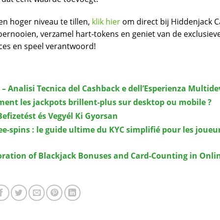
en hoger niveau te tillen,
klik hier
om direct bij Hiddenjack C
oernooien, verzamel hart‑tokens en geniet van de exclusiev
cces en speel verantwoord!
– Analisi Tecnica del Cashback e dell’Esperienza Multide
ment les jackpots brillent‑plus sur desktop ou mobile ?
efizetést és Vegyél Ki Gyorsan
ee‑spins : le guide ultime du KYC simplifié pour les joueu
ration of Blackjack Bonuses and Card‑Counting in Onli