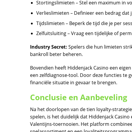
Stortingslimieten – Stel een maximum in voo
Verlieslimieten – Definieer een bedrag dat j
Tijdslimieten – Beperk de tijd die je per se
Zelfuitsluiting – Vraag een tijdelijke of pe
Industry Secret:
Spelers die hun limieten stri
bankroll beter beheren.
Bovendien heeft Hiddenjack Casino een eigen
een zelfdiagnose‑tool. Door deze functies te 
financiële situatie in gevaar te brengen.
Conclusie en Aanbeveling
Na het doorlopen van de tien loyalty‑strategi
spelen, is het duidelijk dat Hiddenjack Casino
Valentijns‑toernooien. Het platform combineert
spelassortiment en een loyaliteitsprogramma