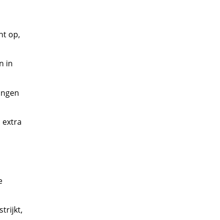
nt op,
n in
rangen
 extra
e
trijkt,