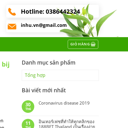
Hotline:
0386442324
inhu.vn@gmail.com
GIỎ HÀNG
Danh mục sản phẩm
bij
Tổng hợp
Bài viết mới nhất
Coronavirus disease 2019
30
Th6
en
อินเทอร์เฟซที่ทำให้ทุกคลิกของ
11
188BET Thailand เป็นเรื่องง่าย
en
Th6