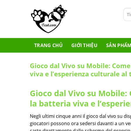
Skip
to
Tìm
content
kiế
TRANG CHỦ
GIỚI THIỆU
SẢN PHẨ
Gioco dal Vivo su Mobile: Come
viva e l’esperienza culturale al 
Gioco dal Vivo su Mobile:
la batteria viva e l’esperi
Negli ultimi cinque anni il gioco dal vivo su d
giocatori possono ora sedersi davanti a un vero
carte direttamente dallo schermo del propri