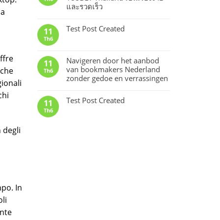
และรวดเร็ว
la
Test Post Created
11
Th6
ffre
Navigeren door het aanbod
11
van bookmakers Nederland
 che
Th6
zonder gedoe en verrassingen
ionali
chi
Test Post Created
11
Th6
 degli
mpo. In
li
ente