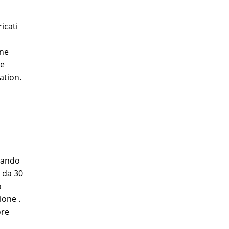
icati
one
ke
ation.
Quando
a da 30
o
ione .
ore