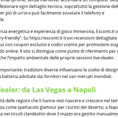
ezionare ogni dettaglio tecnico, soprattutto la gestione del
er più di un’ora può facilmente svuotare il telefono e
le.
enza energetica e esperienza di gioco immersiva, Esconti.it o
y‑friendly”. Su https://esconti.it trovi recensioni dettagliate
s con coupon esclusivi e codici sconto per promozioni stag
o online. Il sito si distingue come punto di riferimento per 
che l’impatto ambientale delle proprie sessioni live‑dealer.
importante: tradizioni diverse influenzano le scelte di design
la batteria adottate dai fornitori nei vari mercati mondiali.
 dealer: da Las Vegas a Napoli
tità delle regioni che li hanno visti nascere e crescere nel te
pa come spettacolo glamour per i turisti del deserto; a Napo
ata nei circoli clandestini dove il mazzo era gestito manualm