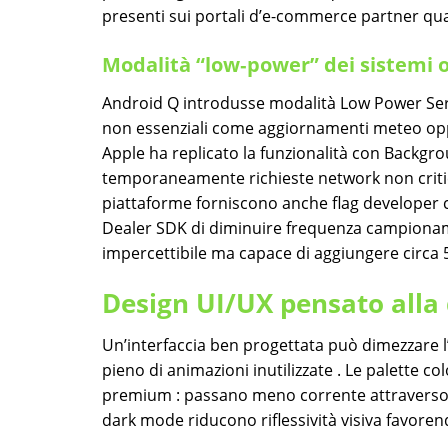
presenti sui portali d’e-commerce partner quali
Modalità “low‑power” dei sistemi o
Android Q introdusse modalità Low Power Servi
non essenziali come aggiornamenti meteo oppur
Apple ha replicato la funzionalità con Backgro
temporaneamente richieste network non critic
piattaforme forniscono anche flag developer 
Dealer SDK di diminuire frequenza campiona
impercettibile ma capace di aggiungere circa 5
Design UI/UX pensato alla 
Un’interfaccia ben progettata può dimezzare 
pieno di animazioni inutilizzate . Le palette 
premium : passano meno corrente attraverso O
dark mode riducono riflessività visiva favorend