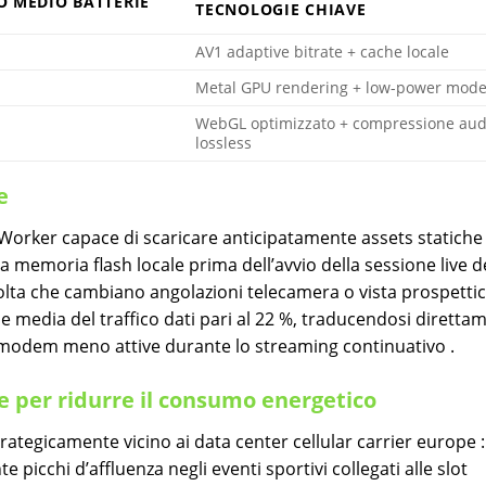
 MEDIO BATTERIE
TECNOLOGIE CHIAVE
AV1 adaptive bitrate + cache locale
Metal GPU rendering + low-power mode
WebGL optimizzato + compressione aud
lossless
e
orker capace di scaricare anticipatamente assets statich
la memoria flash locale prima dell’avvio della sessione live de
olta che cambiano angolazioni telecamera o vista prospettic
media del traffico dati pari al 22 %, traducendosi diretta
o modem meno attive durante lo streaming continuativo .
te per ridurre il consumo energetico
trategicamente vicino ai data center cellular carrier europe :
e picchi d’affluenza negli eventi sportivi collegati alle slot