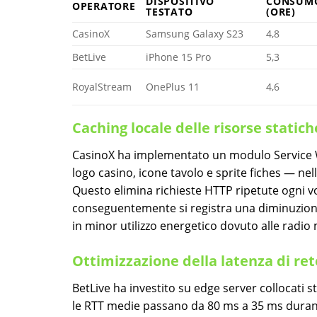
DISPOSITIVO
CONSUMO
OPERATORE
TESTATO
(ORE)
CasinoX
Samsung Galaxy S23
4,8
BetLive
iPhone 15 Pro
5,3
RoyalStream
OnePlus 11
4,6
Caching locale delle risorse statich
CasinoX ha implementato un modulo Service W
logo casino, icone tavolo e sprite fiches — nel
Questo elimina richieste HTTP ripetute ogni v
conseguentemente si registra una diminuzione 
in minor utilizzo energetico dovuto alle radi
Ottimizzazione della latenza di re
BetLive ha investito su edge server collocati s
le RTT medie passano da ​80 ms​ a ​35 ms​ durant