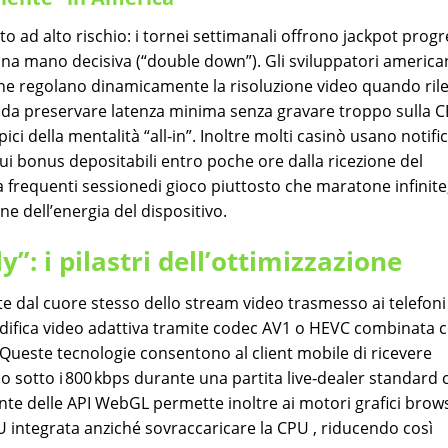
nto ad alto rischio: i tornei settimanali offrono jackpot progr
una mano decisiva (“double down”). Gli sviluppatori america
che regolano dinamicamente la risoluzione video quando ril
ì da preservare latenza minima senza gravare troppo sulla C
ici della mentalità “all‑in”. Inoltre molti casinò usano notifi
ui bonus depositabili entro poche ore dalla ricezione del
frequenti sessione­di gioco piuttosto che maratone infinite
e dell’energia del dispositivo.
”: i pilastri dell’ottimizzazione
rte dal cuore stesso dello stream video trasmesso ai telefoni
 codifica video adattiva tramite codec AV1 o HEVC combinata 
Queste tecnologie consentono al client mobile di ricevere
 sotto i 800 kbps durante una partita live‑dealer standard 
gente delle API WebGL permette inoltre ai motori grafici brow
U integrata anziché sovraccaricare la CPU , riducendo così