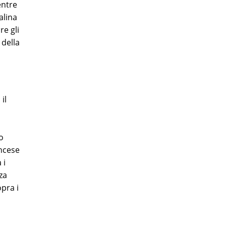
entre
alina
re gli
 della
il
o
ancese
 i
za
opra i