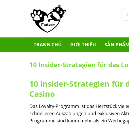
Skip
to
Tìm
content
kiế
TRANG CHỦ
GIỚI THIỆU
SẢN PHẨ
10 Insider‑Strategien für das 
10 Insider‑Strategien fü
Casino
Das Loyalty‑Programm ist das Herzstück vieler
schnelleren Auszahlungen und exklusiven Akti
Programme sind kaum mehr als ein Werbegag