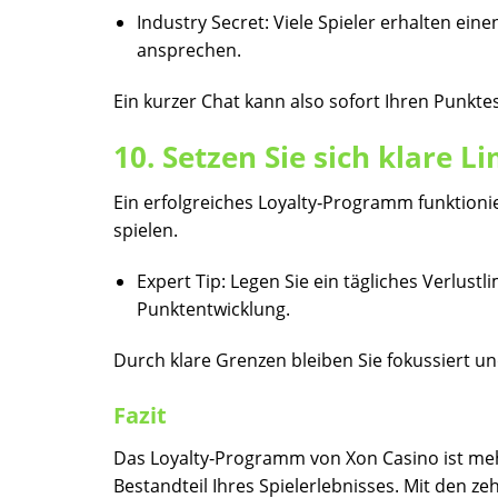
Industry Secret: Viele Spieler erhalten ein
ansprechen.
Ein kurzer Chat kann also sofort Ihren Punkt
10. Setzen Sie sich klare L
Ein erfolgreiches Loyalty‑Programm funktioni
spielen.
Expert Tip: Legen Sie ein tägliches Verlustl
Punktentwicklung.
Durch klare Grenzen bleiben Sie fokussiert u
Fazit
Das Loyalty‑Programm von Xon Casino ist mehr
Bestandteil Ihres Spielerlebnisses. Mit den z