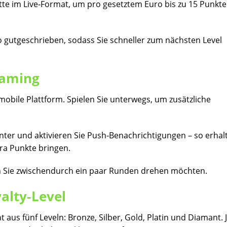
ette im Live‑Format, um pro gesetztem Euro bis zu 15 Punkte
 gutgeschrieben, sodass Sie schneller zum nächsten Level
Gaming
 mobile Plattform. Spielen Sie unterwegs, um zusätzliche
runter und aktivieren Sie Push‑Benachrichtigungen – so erhal
tra Punkte bringen.
nn Sie zwischendurch ein paar Runden drehen möchten.
yalty‑Level
us fünf Leveln: Bronze, Silber, Gold, Platin und Diamant. 