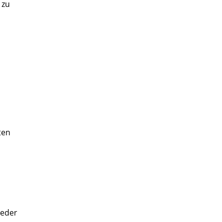
 zu
ten
Jeder