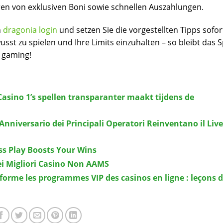
eren von exklusiven Boni sowie schnellen Auszahlungen.
n
dragonia login
und setzen Sie die vorgestellten Tipps sofo
t zu spielen und Ihre Limits einzuhalten – so bleibt das S
 gaming!
sino 1’s spellen transparanter maakt tijdens de
’Anniversario dei Principali Operatori Reinventano il Live
ss Play Boosts Your Wins
nei Migliori Casino Non AAMS
forme les programmes VIP des casinos en ligne : leçons 