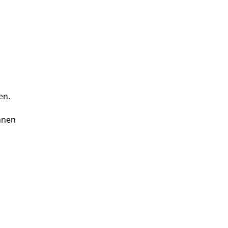
en.
nnen