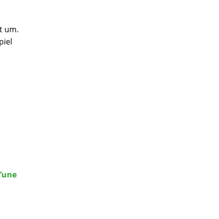
rt um.
piel
d’une