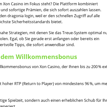
Xon Casino im Fokus steht? Die Plattform kombiniert
und sofortige Prämien, die sich sofort auszahlen lassen.
n dragonia login, weil er den schnellen Zugriff auf alle
öchste Sicherheitsstandards bietet.
snahe Strategien, mit denen Sie das Treue‑System optimal n
en. Egal, ob Sie gerade erst anfangen oder bereits ein
wertvolle Tipps, die sofort anwendbar sind.
mit dem Willkommensbonus
Willkommensbonus von Xon Casino, der Ihnen bis zu 200 % ex
mit hoher RTP (Return to Player) von mindestens 96 %, um m
ige Spielzeit, sondern auch einen erheblichen Schub für Ih
eneriert.