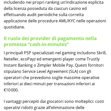
includendo nei propri ranking un’indicazione esplicita
della licenza posseduta da ciascun casino ed
effettuando audit periodiche sulla corretta
applicazione delle procedure AML/KYC nelle operazioni
quotidiane.
Il ruolo dei provider di pagamento nella
promessa “cash‑in‑minutes”
I principali PSP specializzati nel gaming includono Skrill,
Neteller, ecoPayz ed emergenti player come Trustly
Instant Banking o Zimpler Mobile Pay. Questi fornitori
stipulano Service Level Agreement (SLA) con gli
operatori che prevedono soglie massime operative
inferiori ai dieci minuti per transazioni inferiori ai
€10 000.
I vantaggi percepiti dai giocatori sono molteplici: costi
operativi ridotti grazie all’eliminazione delle