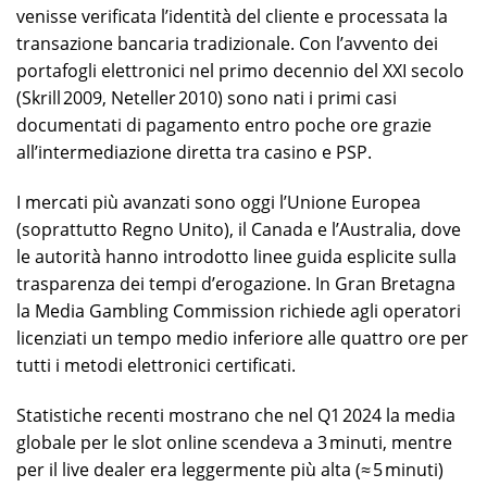
venisse verificata l’identità del cliente e processata la
transazione bancaria tradizionale. Con l’avvento dei
portafogli elettronici nel primo decennio del XXI secolo
(Skrill 2009, Neteller 2010) sono nati i primi casi
documentati di pagamento entro poche ore grazie
all’intermediazione diretta tra casino e PSP.
I mercati più avanzati sono oggi l’Unione Europea
(soprattutto Regno Unito), il Canada e l’Australia, dove
le autorità hanno introdotto linee guida esplicite sulla
trasparenza dei tempi d’erogazione. In Gran Bretagna
la Media Gambling Commission richiede agli operatori
licenziati un tempo medio inferiore alle quattro ore per
tutti i metodi elettronici certificati.
Statistiche recenti mostrano che nel Q1 2024 la media
globale per le slot online scendeva a 3 minuti, mentre
per il live dealer era leggermente più alta (≈ 5 minuti)