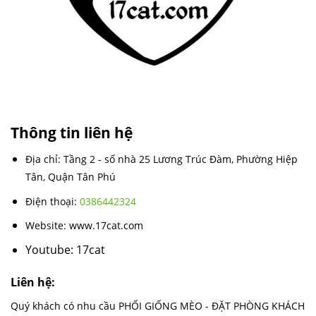
Thông tin liên hệ
Địa chỉ: Tầng 2 - số nhà 25 Lương Trúc Đàm, Phường Hiệp
Tân, Quận Tân Phú
Điện thoại:
0386442324
Website: www.17cat.com
Youtube: 17cat
Liên hệ:
Quý khách có nhu cầu PHỐI GIỐNG MÈO - ĐẶT PHÒNG KHÁCH