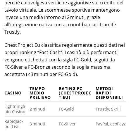
perché coinvolgeva verifiche aggiuntive sul credito del
tavolo virtuale. Le scommesse sportive mantengono
invece una media intorno ai 2 minuti, grazie
all’integrazione nativa con account bancari tramite
Trustly.
Chest Project.Eu classifica regolarmente questi dati nei
propri ranking “Fast‑Cash”. I casinò più performanti
vengono etichettati con la sigla FC‑Gold, seguiti da
FC‑Silver e FC‑Bronze secondo la soglia massima
accettata (≤ 3 minuti per FC‑Gold).
TEMPO
RATING FC
METODI
CASINO
MEDIO
(CHEST PROJEC
RAPIDI
PRELIEVO
T.EU)
DISPONIBILI
LightningS
2 minuti
FC‑Gold
Trustly, Skrill
pin Casino
RapidJack
3 minuti
FC‑Silver
PayPal, ecoPayz
pot Live