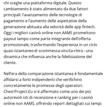
chi sceglie una piattaforma digitale. Questo
cambiamento è stato alimentato da due fattori
principali: l’avanzamento delle tecnologie di
pagamento e l’aumento delle aspettative della
generazione abituata alla velocità delle app fintech.
Oggi i migliori casinò online non AAMS promettono
payout lampo come parte integrante dell’offerta
promozionale, trasformando l’esperienza in un ciclo
quasi istantaneo di scommessa‑vincita‑ritiro – una
dinamica che influenza anche la fidelizzazione del
cliente.
Nell’era della comparazione istantanea è fondamentale
affidarsi a fonti indipendenti che verifichino
concretamente le promesse degli operatori.
Chest Project.Eu si è affermato come uno dei più
autorevoli siti di recensione e ranking per i casinò
online non AAMS, offrendo report dettagliati sui tempi