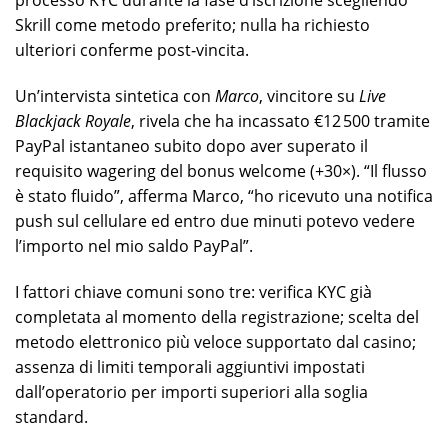
processo KYC durante la fase d’iscrizione scegliendo
Skrill come metodo preferito; nulla ha richiesto
ulteriori conferme post‑vincita.
Un’intervista sintetica con
Marco
, vincitore su
Live
Blackjack Royale
, rivela che ha incassato €12 500 tramite
PayPal istantaneo subito dopo aver superato il
requisito wagering del bonus welcome (+30×). “Il flusso
è stato fluido”, afferma Marco, “ho ricevuto una notifica
push sul cellulare ed entro due minuti potevo vedere
l’importo nel mio saldo PayPal”.
I fattori chiave comuni sono tre: verifica KYC già
completata al momento della registrazione; scelta del
metodo elettronico più veloce supportato dal casino;
assenza di limiti temporali aggiuntivi impostati
dall’operatorio per importi superiori alla soglia
standard.