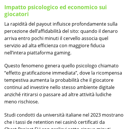
Impatto psicologico ed economico sui
giocatori
La rapidità del payout influisce profondamente sulla
percezione dell’affidabilità del sito: quando il denaro
arriva entro pochi minuti il cervello associa quel
servizio ad alta efficienza con maggiore fiducia
nell’intera piattaforma gaming.
Questo fenomeno genera quello psicologo chiamato
“effetto gratificazione immediata”, dove la ricompensa
tempestiva aumenta la probabilità che il giocatore
continui ad investire nello stesso ambiente digitale
anziché ritirarsi o passare ad altre attività ludiche
meno rischiose.
Studi condotti da università italiane nel 2023 mostrano
che i tassi de retention nei casinò certificati da