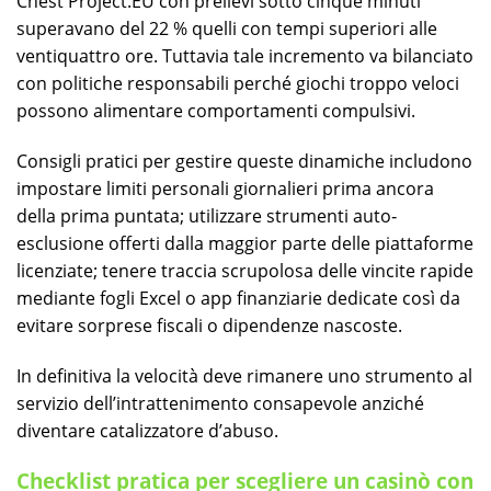
Chest Project.EU con prelievi sotto cinque minuti
superavano del 22 % quelli con tempi superiori alle
ventiquattro ore. Tuttavia tale incremento va bilanciato
con politiche responsabili perché giochi troppo veloci
possono alimentare comportamenti compulsivi.
Consigli pratici per gestire queste dinamiche includono
impostare limiti personali giornalieri prima ancora
della prima puntata; utilizzare strumenti auto‐
esclusione offerti dalla maggior parte delle piattaforme
licenziate; tenere traccia scrupolosa delle vincite rapide
mediante fogli Excel o app finanziarie dedicate così da
evitare sorprese fiscali o dipendenze nascoste.
In definitiva la velocità deve rimanere uno strumento al
servizio dell’intrattenimento consapevole anziché
diventare catalizzatore d’abuso.
Checklist pratica per scegliere un casinò con