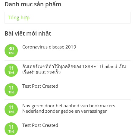
Danh mục sản phẩm
Tổng hợp
Bài viết mới nhất
Coronavirus disease 2019
30
Th6
อินเทอร์เฟซที่ทำให้ทุกคลิกของ 188BET Thailand เป็น
11
เรื่องง่ายและรวดเร็ว
Th6
Test Post Created
11
Th6
Navigeren door het aanbod van bookmakers
11
Nederland zonder gedoe en verrassingen
Th6
Test Post Created
11
Th6