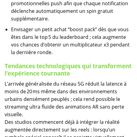
promotionnelles push afin que chaque notification
déclenche automatiquement un spin gratuit
supplémentaire.
Envisager un petit achat “boost pack” dès que vous
êtes dans le top 5 du leaderboard ; cela augmente
vos chances d’obtenir un multiplicateur x3 pendant
la dernière ronde.
Tendances technologiques qui transforment
l’expérience tournante
L’arrivée généralisée du réseau 5G réduit la latence à
moins de 20 ms même dans des environnements
urbains densément peuplés ; cela rend possible le
streaming ultra fluide des animations AR sans perte
visuelle.
Des studios commencent déjà à intégrer la réalité
augmentée directement sur les reels : lorsqu’un