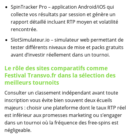
SpinTracker Pro – application Android/iOS qui
collecte vos résultats par session et génère un
rapport détaillé incluant RTP moyen et volatilité
rencontrée.
SlotSimulateur.io – simulateur web permettant de
tester différents niveaux de mise et packs gratuits
avant d’investir réellement dans un tournoi.
Le rôle des sites comparatifs comme
Festival Transvo.fr dans la sélection des
meilleurs tournoits
Consulter un classement indépendant avant toute
inscription vous évite bien souvent deux écueils
majeurs : choisir une plateforme dont le taux RTP réel
est inférieur aux promesses marketing ou s’engager
dans un tournoi où la fréquence des free‑spins est
négligeable.