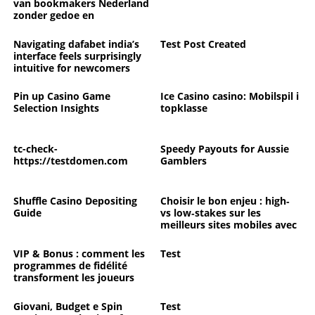
van bookmakers Nederland
zonder gedoe en
verrassingen
Navigating dafabet india’s
Test Post Created
interface feels surprisingly
intuitive for newcomers
Pin up Casino Game
Ice Casino casino: Mobilspil i
Selection Insights
topklasse
tc-check-
Speedy Payouts for Aussie
https://testdomen.com
Gamblers
Shuffle Casino Depositing
Choisir le bon enjeu : high‑
Guide
vs low‑stakes sur les
meilleurs sites mobiles avec
croupiers en direct pour
bien commencer l’année
VIP & Bonus : comment les
Test
programmes de fidélité
transforment les joueurs
ordinaires en membres
d’élite
Giovani, Budget e Spin
Test