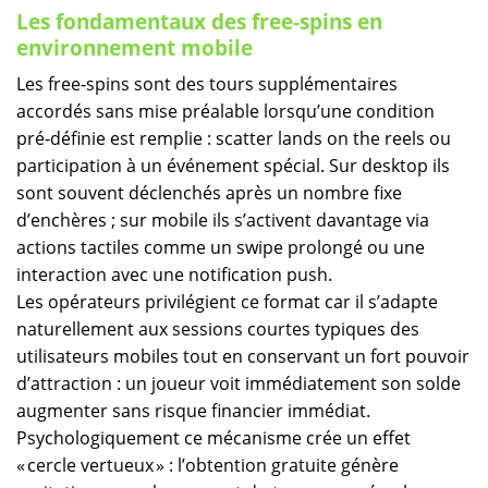
Les fondamentaux des free‑spins en
environnement mobile
Les free‑spins sont des tours supplémentaires
accordés sans mise préalable lorsqu’une condition
pré‑définie est remplie : scatter lands on the reels ou
participation à un événement spécial. Sur desktop ils
sont souvent déclenchés après un nombre fixe
d’enchères ; sur mobile ils s’activent davantage via
actions tactiles comme un swipe prolongé ou une
interaction avec une notification push.
Les opérateurs privilégient ce format car il s’adapte
naturellement aux sessions courtes typiques des
utilisateurs mobiles tout en conservant un fort pouvoir
d’attraction : un joueur voit immédiatement son solde
augmenter sans risque financier immédiat.
Psychologiquement ce mécanisme crée un effet
« cercle vertueux » : l’obtention gratuite génère