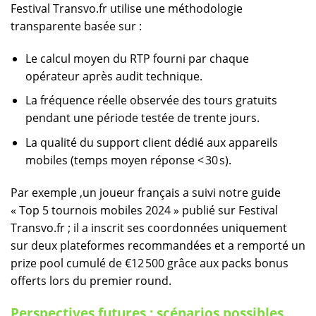
Festival Transvo.fr utilise une méthodologie
transparente basée sur :
Le calcul moyen du RTP fourni par chaque
opérateur après audit technique.
La fréquence réelle observée des tours gratuits
pendant une période testée de trente jours.
La qualité du support client dédié aux appareils
mobiles (temps moyen réponse < 30 s).
Par exemple ,un joueur français a suivi notre guide
« Top 5 tournois mobiles 2024 » publié sur Festival
Transvo.fr ; il a inscrit ses coordonnées uniquement
sur deux plateformes recommandées et a remporté un
prize pool cumulé de €12 500 grâce aux packs bonus
offerts lors du premier round.
Perspectives futures : scénarios possibles