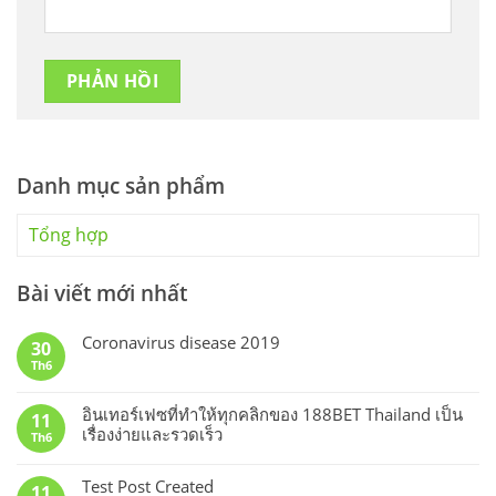
Danh mục sản phẩm
Tổng hợp
Bài viết mới nhất
Coronavirus disease 2019
30
Th6
อินเทอร์เฟซที่ทำให้ทุกคลิกของ 188BET Thailand เป็น
11
เรื่องง่ายและรวดเร็ว
Th6
Test Post Created
11