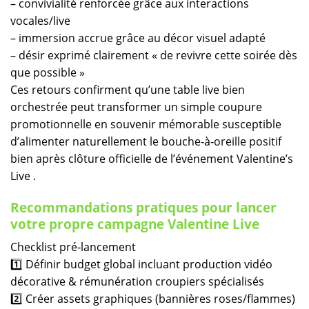
– convivialité renforcée grâce aux interactions
vocales/live
– immersion accrue grâce au décor visuel adapté
– désir exprimé clairement « de revivre cette soirée dès
que possible »
Ces retours confirment qu’une table live bien
orchestrée peut transformer un simple coupure
promotionnelle en souvenir mémorable susceptible
d’alimenter naturellement le bouche‑à‑oreille positif
bien après clôture officielle de l’événement Valentine’s
Live .
Recommandations pratiques pour lancer
votre propre campagne Valentine Live
Checklist pré‑lancement
1️⃣ Définir budget global incluant production vidéo
décorative & rémunération croupiers spécialisés
2️⃣ Créer assets graphiques (bannières roses/flammes)