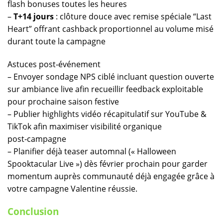
flash bonuses toutes les heures
–
T+14 jours
: clôture douce avec remise spéciale “Last
Heart” offrant cashback proportionnel au volume misé
durant toute la campagne
Astuces post‑événement
– Envoyer sondage NPS ciblé incluant question ouverte
sur ambiance live afin recueillir feedback exploitable
pour prochaine saison festive
– Publier highlights vidéo récapitulatif sur YouTube &
TikTok afin maximiser visibilité organique
post‑campagne
– Planifier déjà teaser automnal (« Halloween
Spooktacular Live ») dès février prochain pour garder
momentum auprès communauté déjà engagée grâce à
votre campagne Valentine réussie.
Conclusion