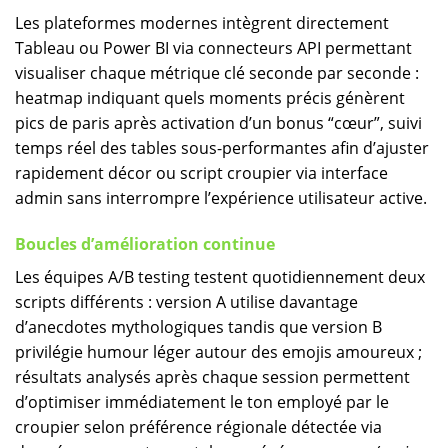
Les plateformes modernes intègrent directement
Tableau ou Power BI via connecteurs API permettant
visualiser chaque métrique clé seconde par seconde :
heatmap indiquant quels moments précis génèrent
pics de paris après activation d’un bonus “cœur”, suivi
temps réel des tables sous-performantes afin d’ajuster
rapidement décor ou script croupier via interface
admin sans interrompre l’expérience utilisateur active.
Boucles d’amélioration continue
Les équipes A/B testing testent quotidiennement deux
scripts différents : version A utilise davantage
d’anecdotes mythologiques tandis que version B
privilégie humour léger autour des emojis amoureux ;
résultats analysés après chaque session permettent
d’optimiser immédiatement le ton employé par le
croupier selon préférence régionale détectée via