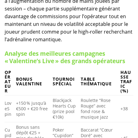
à l’augmentation du nombre de mains jouées par
session – chaque partie supplémentaire générant
davantage de commissions pour l’opérateur tout en
maintenant un niveau de volatilité acceptable pour le
joueur prudent comme pour le high‑roller recherchant
l’adrénaline romantique.
Analyse des meilleures campagnes
« Valentine’s Live » des grands opérateurs
OP
HAU
ÉR
SSE
BONUS
TOURNOI
TABLE
AT
TRAF
VALENTINE
SPÉCIAL
THÉMATIQUE
EU
IC
R
(%)
Blackjack
Roulette “Rose
Lov
+150 % jusqu’à
Hearts Cup
Rouge” avec
eS
€500 + €20 free
+38
(prize pool
fond rose &
pin
spin
€10k)
musique jazz
Bonus sans
Cu
Poker
Baccarat “Cœur
dépôt €25 +
pid
“Cupidon”
Doré” avec