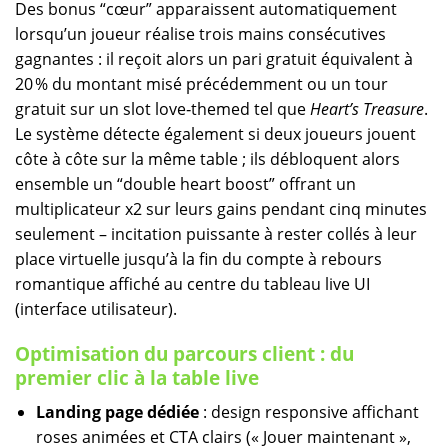
Des bonus “cœur” apparaissent automatiquement
lorsqu’un joueur réalise trois mains consécutives
gagnantes : il reçoit alors un pari gratuit équivalent à
20 % du montant misé précédemment ou un tour
gratuit sur un slot love‑themed tel que
Heart’s Treasure
.
Le système détecte également si deux joueurs jouent
côte à côte sur la même table ; ils débloquent alors
ensemble un “double heart boost” offrant un
multiplicateur x2 sur leurs gains pendant cinq minutes
seulement – incitation puissante à rester collés à leur
place virtuelle jusqu’à la fin du compte à rebours
romantique affiché au centre du tableau live UI
(interface utilisateur).
Optimisation du parcours client : du
premier clic à la table live
Landing page dédiée
: design responsive affichant
roses animées et CTA clairs (« Jouer maintenant »,