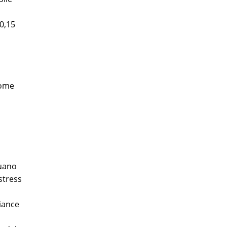
+0,15
come
tuano
 stress
iance