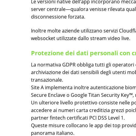
Le versioni native dell’app incorporano meccan
server centrale—qualora venisse rilevata qual
disconnessione forzata.
Inoltre molte aziende utilizzano servizi Clou
websocket utilizzate dallo stream video live.
Protezione dei dati personali con c
La normativa GDPR obbliga tutti gli operatori
archiviazione dei dati sensibili degli utenti mo
transazionale.
Site A implementa inoltre autenticazione biom
Secure Enclave o Google Titan Security Key™, 
Un ulteriore livello protettivo consiste nell
accedere ai numeri carta creditizia grezzi poic
partner fintech certificati PCI DSS Level 1.
Queste misure collocano le app dei top provider
panorama italiano.