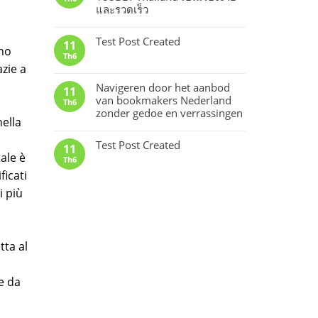
และรวดเร็ว
Test Post Created
11
nno
Th6
azie a
Navigeren door het aanbod
11
van bookmakers Nederland
Th6
zonder gedoe en verrassingen
nella
Test Post Created
11
tale è
Th6
ficati
i più
tta al
e da