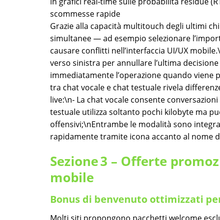
in grafici real‑time sulle probabilità residue
scommesse rapide
Grazie alla capacità multitouch degli ultimi c
simultanee — ad esempio selezionare l’import
causare conflitti nell’interfaccia UI/UX mobil
verso sinistra per annullare l’ultima decisio
immediatamente l’operazione quando viene pr
tra chat vocale e chat testuale rivela differenz
live:\n- La chat vocale consente conversazioni
testuale utilizza soltanto pochi kilobyte ma p
offensivi;\nEntrambe le modalità sono integrat
rapidamente tramite icona accanto al nome de
Sezione 3 – Offerte promozi
mobile
Bonus di benvenuto ottimizzati per
Molti siti propongono pacchetti welcome esclu