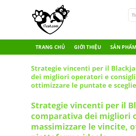
Skip
to
Tìm
content
kiế
TRANG CHỦ
GIỚI THIỆU
SẢN PHẨ
Strategie vincenti per il Blackj
dei migliori operatori e consigl
ottimizzare le puntate e scegli
Strategie vincenti per il B
comparativa dei migliori o
massimizzare le vincite, o