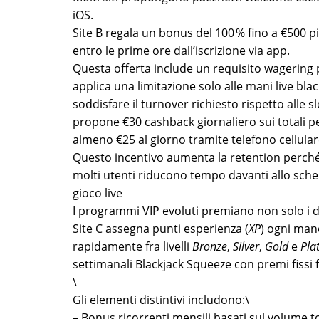
iOS.
Site B regala un bonus del 100 % fino a €500 più
entro le prime ore dall’iscrizione via app.
Questa offerta include un requisito wagering p
applica una limitazione solo alle mani live bla
soddisfare il turnover richiesto rispetto alle s
propone €30 cashback giornaliero sui totali per
almeno €25 al giorno tramite telefono cellular
Questo incentivo aumenta la retention perché
molti utenti riducono tempo davanti allo sch
gioco live
I programmi VIP evoluti premiano non solo i dep
Site C assegna punti esperienza (
XP
) ogni man
rapidamente fra livelli
Bronze
,
Silver
,
Gold
e
Pla
settimanali Blackjack Squeeze con premi fissi 
\
Gli elementi distintivi includono:\
– Bonus ricorrenti mensili basati sul volume 