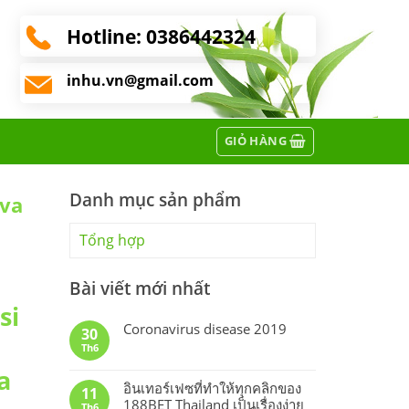
Hotline:
0386442324
inhu.vn@gmail.com
GIỎ HÀNG
Danh mục sản phẩm
iva
Tổng hợp
Bài viết mới nhất
si
Coronavirus disease 2019
30
Th6
a
อินเทอร์เฟซที่ทำให้ทุกคลิกของ
11
188BET Thailand เป็นเรื่องง่าย
Th6