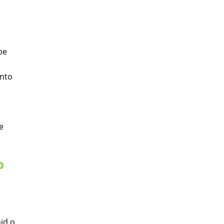
pe
onto
e
o
id o