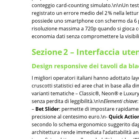
conteggio card‑counting simulato.\n\nUn test
registrato un errore medio del 2 % nella lettur
possiede uno smartphone con schermo da 6 po
risoluzione massima a 720p quando si gioca con
economia dati senza compromettere la visibil
Sezione 2 – Interfaccia ute
Design responsive dei tavoli da bla
I migliori operatori italian​i hanno adottato
cruscotti statistici ed aree chat in base alla d
varianti tematiche – Classic®, Neon® e Luxury
senza perdita di leggibilità.\n\n
Elementi chiave
:
–
Bet Slider
: permette di impostare rapidamen
precisione al centesimo euro.\n-
Quick Actio
secondo lo schema ergonomico suggerito dagli
architettura rende immediata l’adattabilità anc