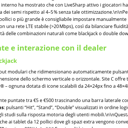
 interno ha mostrato che con LiveSharp attivo i giocatori h
a dei semi rispetto al 4–5 % senza tale ottimizzazione.\n\nPe
llici o più grande è consigliabile impostare manualmente 
 una rete LTE stabile (>20 Mbps), così da bilanciare fluidit
ità delle combinazioni naturali come blackjack o double dow
nte e interazione con il dealer
ckjack
 layout modulari che ridimensionano automaticamente pulsant
imensione dello schermo verticale o orizzontale. Site C offre 
® – ognuna dotata di icone scalabili da 24×24px fino a 48×
te puntate tra €5 e €500 trascinando una barra laterale co
ns
: pulsanti “Hit”, “Stand”, “Double” visualizzati in ordine log
 studi sulla risposta motoria degli utenti mobili.\n\nQuest
he ai tablet da 12 pollici dove gli spazi extra vengono conver