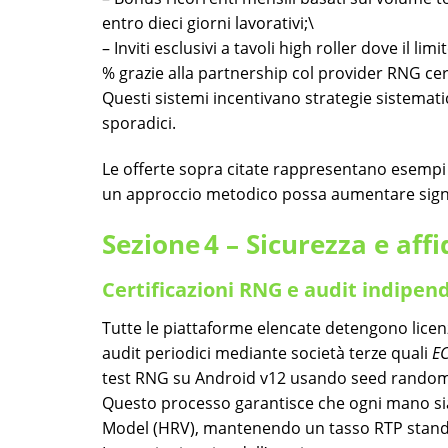
entro dieci giorni lavorativi;\
– Inviti esclusivi a tavoli high roller dove il 
% grazie alla partnership col provider RNG ce
Questi sistemi incentivano strategie sistemat
sporadici.
Le offerte sopra citate rappresentano esempi 
un approccio metodico possa aumentare signif
Sezione 4 – Sicurezza e aff
Certificazioni RNG e audit indipen
Tutte le piattaforme elencate detengono licen
audit periodici mediante società terze quali
E
test RNG su Android v12 usando seed randomizz
Questo processo garantisce che ogni mano sia
Model (HRV), mantenendo un tasso RTP standa