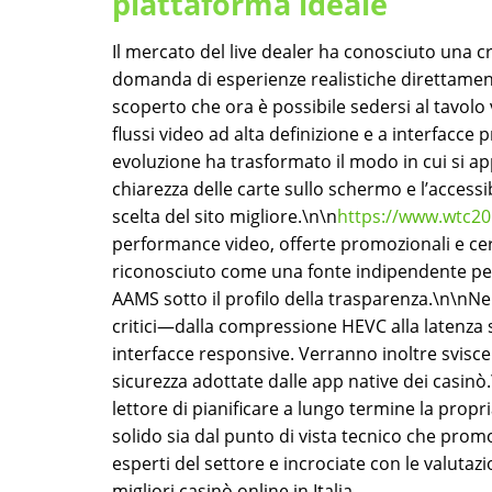
piattaforma ideale
Il mercato del live dealer ha conosciuto una cr
domanda di esperienze realistiche direttament
scoperto che ora è possibile sedersi al tavolo 
flussi video ad alta definizione e a interfacce
evoluzione ha trasformato il modo in cui si appr
chiarezza delle carte sullo schermo e l’accessi
scelta del sito migliore.\n\n
https://www.wtc2
performance video, offerte promozionali e certif
riconosciuto come una fonte indipendente per c
AAMS sotto il profilo della trasparenza.\n\nNel 
critici—dalla compressione HEVC alla latenza 
interfacce responsive. Verranno inoltre sviscera
sicurezza adottate dalle app native dei casinò
lettore di pianificare a lungo termine la propri
solido sia dal punto di vista tecnico che prom
esperti del settore e incrociate con le valuta
migliori casinò online in Italia.