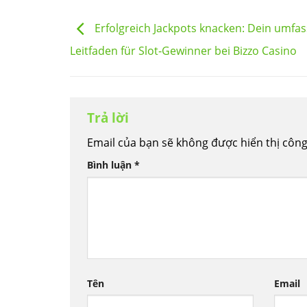
Erfolgreich Jackpots knacken: Dein umfa
Leitfaden für Slot‑Gewinner bei Bizzo Casino
Trả lời
Email của bạn sẽ không được hiển thị công
Bình luận
*
Tên
Email