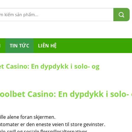
m:
M
TIN TỨC
LIÊN HỆ
et Casino: En dypdykk i solo‑ og
Coolbet Casino: En dypdykk i solo‑
pille alene foran skjermen.
utomater er den eneste veien til store gevinster.
‑spill og sosiale flerspilleralternativer.