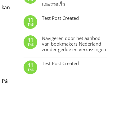
และรวดเร็ว
n kan
Test Post Created
11
Th6
Navigeren door het aanbod
11
van bookmakers Nederland
Th6
zonder gedoe en verrassingen
Test Post Created
11
Th6
. På