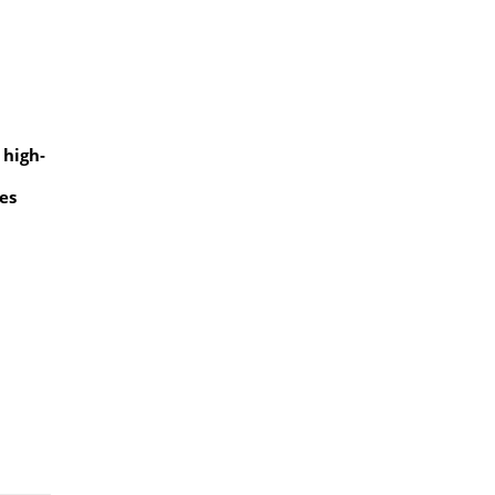
 high‑
es
rect
r