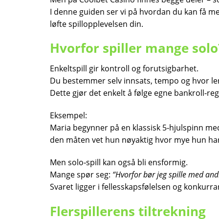
I denne guiden ser vi på hvordan du kan få me
løfte spillopplevelsen din.
Hvorfor spiller mange solo
Enkeltspill gir kontroll og forutsigbarhet.
Du bestemmer selv innsats, tempo og hvor leng
Dette gjør det enkelt å følge egne bankroll‑reg
Eksempel:
Maria begynner på en klassisk 5‑hjulspinn med 
den måten vet hun nøyaktig hvor mye hun har b
Men solo‑spill kan også bli ensformig.
Mange spør seg:
“Hvorfor bør jeg spille med andr
Svaret ligger i fellesskapsfølelsen og konkurr
Flerspillerens tiltrekning