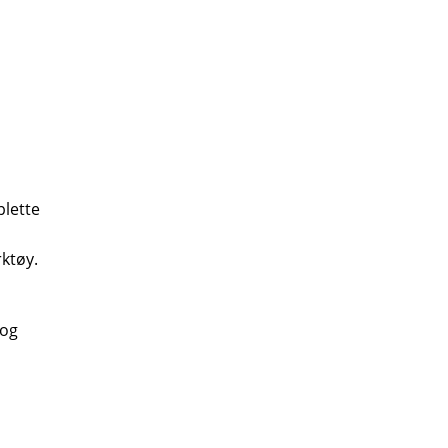
plette
rktøy.
 og