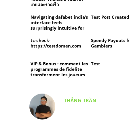
ง่ายและรวดเร็ว
Navigating dafabet india’s
Test Post Create
interface feels
surprisingly intuitive for
newcomers
tc-check-
Speedy Payouts f
https://testdomen.com
Gamblers
VIP & Bonus : comment les
Test
programmes de fidélité
transforment les joueurs
ordinaires en membres
d’élite
THẮNG TRẦN