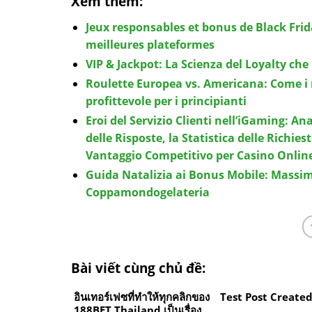
Xem thêm:
Jeux responsables et bonus de Black Frida
meilleures plateformes
VIP & Jackpot: La Scienza del Loyalty che 
Roulette Europea vs. Americana: Come i 
profittevole per i principianti
Eroi del Servizio Clienti nell’iGaming: An
delle Risposte, la Statistica delle Richie
Vantaggio Competitivo per Casino Onli
Guida Natalizia ai Bonus Mobile: Massim
Coppamondogelateria
Bài viết cùng chủ đề:
อินเทอร์เฟซที่ทำให้ทุกคลิกของ
Test Post Create
188BET Thailand เป็นเรื่อง