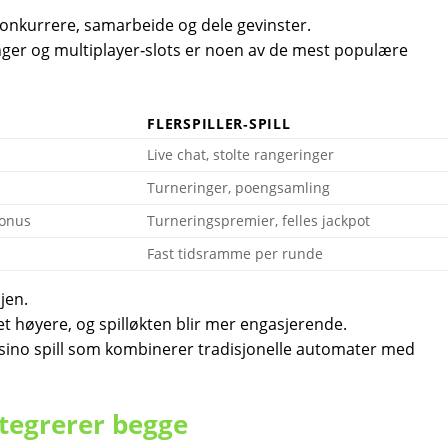
 konkurrere, samarbeide og dele gevinster.
inger og multiplayer‑slots er noen av de mest populære
FLERSPILLER‑SPILL
Live chat, stolte rangeringer
Turneringer, poengsamling
bonus
Turneringspremier, felles jackpot
Fast tidsramme per runde
jen.
net høyere, og spilløkten blir mer engasjerende.
sino spill som kombinerer tradisjonelle automater med
tegrerer begge