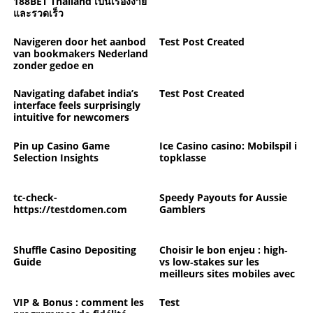
188BET Thailand เป็นเรื่องง่าย
และรวดเร็ว
Navigeren door het aanbod
Test Post Created
van bookmakers Nederland
zonder gedoe en
verrassingen
Navigating dafabet india’s
Test Post Created
interface feels surprisingly
intuitive for newcomers
Pin up Casino Game
Ice Casino casino: Mobilspil i
Selection Insights
topklasse
tc-check-
Speedy Payouts for Aussie
https://testdomen.com
Gamblers
Shuffle Casino Depositing
Choisir le bon enjeu : high‑
Guide
vs low‑stakes sur les
meilleurs sites mobiles avec
croupiers en direct pour
bien commencer l’année
VIP & Bonus : comment les
Test