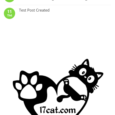
Test Post Created
11
Th6