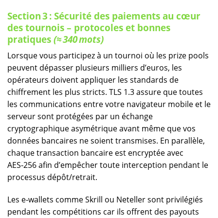
Section 3 : Sécurité des paiements au cœur
des tournois – protocoles et bonnes
pratiques
(≈ 340 mots)
Lorsque vous participez à un tournoi où les prize pools
peuvent dépasser plusieurs milliers d’euros, les
opérateurs doivent appliquer les standards de
chiffrement les plus stricts. TLS 1.3 assure que toutes
les communications entre votre navigateur mobile et le
serveur sont protégées par un échange
cryptographique asymétrique avant même que vos
données bancaires ne soient transmises. En parallèle,
chaque transaction bancaire est encryptée avec
AES‑256 afin d’empêcher toute interception pendant le
processus dépôt/retrait.
Les e‑wallets comme Skrill ou Neteller sont privilégiés
pendant les compétitions car ils offrent des payouts