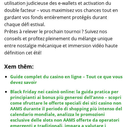
utilisation judicieuse des e‑wallets et activation du
double facteur – vous maximisez vos chances tout en
gardant vos fonds entièrement protégés durant
chaque défi estival.
Prêtes à relever le prochain tournoi ? Suivez nos
conseils et profitez pleinement du mélange unique
entre nostalgie mécanique et immersion vidéo haute
définition cet été!
Xem thêm:
Guide complet du casino en ligne – Tout ce que vous
devez savoir
Black Friday nei casinò online: la guida pratica per
principianti ai bonus più generosi dell’anno – scopri
come sfruttare le offerte speciali dei siti casino non
AAMS durante il periodo di shopping più intenso del
calendario mondiale, analizza le promozioni
esclusive delle slots non AAMS offerte da operatori
emergenti e tradizionali, impara a valutare i