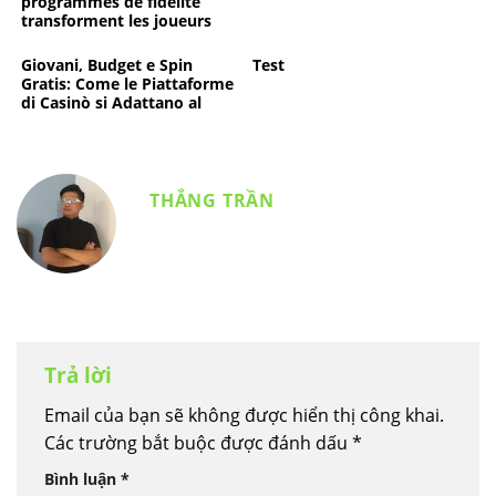
programmes de fidélité
transforment les joueurs
ordinaires en membres
d’élite
Giovani, Budget e Spin
Test
Gratis: Come le Piattaforme
di Casinò si Adattano al
Rientro a Scuola
THẮNG TRẦN
Trả lời
Email của bạn sẽ không được hiển thị công khai.
Các trường bắt buộc được đánh dấu
*
Bình luận
*