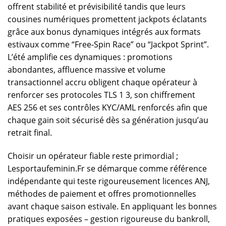
offrent stabilité et prévisibilité tandis que leurs
cousines numériques promettent jackpots éclatants
grâce aux bonus dynamiques intégrés aux formats
estivaux comme “Free‑Spin Race” ou “Jackpot Sprint”.
L’été amplifie ces dynamiques : promotions
abondantes, affluence massive et volume
transactionnel accru obligent chaque opérateur à
renforcer ses protocoles TLS 1 3, son chiffrement
AES 256 et ses contrôles KYC/AML renforcés afin que
chaque gain soit sécurisé dès sa génération jusqu’au
retrait final.
Choisir un opérateur fiable reste primordial ;
Lesportaufeminin.Fr se démarque comme référence
indépendante qui teste rigoureusement licences ANJ,
méthodes de paiement et offres promotionnelles
avant chaque saison estivale. En appliquant les bonnes
pratiques exposées – gestion rigoureuse du bankroll,