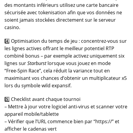
des montants inférieurs utilisez une carte bancaire
sécurisée avec tokenisation afin que vos données ne
soient jamais stockées directement sur le serveur
casino.
4️⃣ Optimisation du temps de jeu : concentrez-vous sur
les lignes actives offrant le meilleur potentiel RTP
combiné bonus – par exemple activez uniquement six
lignes sur
Starburst
lorsque vous jouez en mode
“Free‑Spin Race”, cela réduit la variance tout en
maximisant vos chances d’obtenir un multiplicateur x5
lors du symbole wild expansif.
5️⃣ Checklist avant chaque tournoi
– Mettre à jour votre logiciel anti‑virus et scanner votre
appareil mobile/tablette
– Vérifier que l’URL commence bien par “https://” et
afficher le cadenas vert