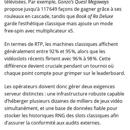
télévisées. Par exemple,
Gonzo’s Quest Megaways
propose jusqu’à 117 649 façons de gagner grâce à ses
rouleaux en cascade, tandis que
Book of Ra Deluxe
garde l’esthétique classique mais ajoute un mode
free‑spin avec multiplicateur x5.
En termes de RTP, les machines classiques affichent
généralement entre 92 % et 95 %, alors que les
vidéoslots récents flirtent avec 96 % à 98 %. Cette
différence devient cruciale pendant un tournoi où
chaque point compte pour grimper sur le leaderboard.
Les opérateurs doivent donc gérer deux exigences
serveur distinctes : une infrastructure robuste capable
d’héberger plusieurs dizaines de milliers de jeux vidéo
simultanément, et une base de données fiable pour
stocker les historiques RNG des slots classiques afin
d’assurer la conformité aux audits externes.