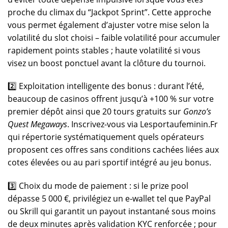
proche du climax du “Jackpot Sprint”. Cette approche
vous permet également d’ajuster votre mise selon la
volatilité du slot choisi – faible volatilité pour accumuler
rapidement points stables ; haute volatilité si vous
visez un boost ponctuel avant la clôture du tournoi.
2️⃣ Exploitation intelligente des bonus : durant l’été,
beaucoup de casinos offrent jusqu’à +100 % sur votre
premier dépôt ainsi que 20 tours gratuits sur
Gonzo’s
Quest Megaways
. Inscrivez-vous via Lesportaufeminin.Fr
qui répertorie systématiquement quels opérateurs
proposent ces offres sans conditions cachées liées aux
cotes élevées ou au pari sportif intégré au jeu bonus.
3️⃣ Choix du mode de paiement : si le prize pool
dépasse 5 000 €, privilégiez un e‑wallet tel que PayPal
ou Skrill qui garantit un payout instantané sous moins
de deux minutes après validation KYC renforcée ; pour