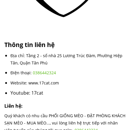
Thông tin liên hệ
Địa chỉ: Tầng 2 - số nhà 25 Lương Trúc Đàm, Phường Hiệp
Tân, Quận Tân Phú
Điện thoại:
0386442324
Website: www.17cat.com
Youtube: 17cat
Liên hệ:
Quý khách có nhu cầu PHỐI GIỐNG MÈO - ĐẶT PHÒNG KHÁCH
SẠN MÈO - MUA MÈO..., vui lòng liên hệ trực tiếp với nhân