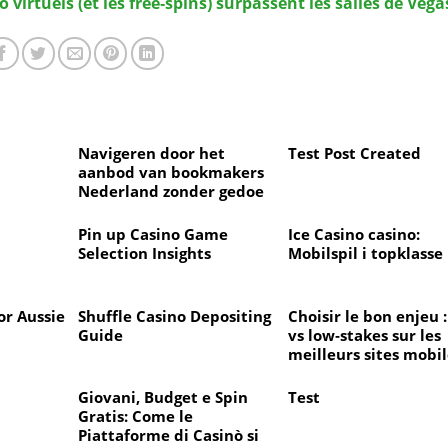
 virtuels (et les free‑spins) surpassent les salles de Vega
d
Navigeren door het
Test Post Created
aanbod van bookmakers
Nederland zonder gedoe
en verrassingen
d
Pin up Casino Game
Ice Casino casino:
Selection Insights
Mobilspil i topklasse
or Aussie
Shuffle Casino Depositing
Choisir le bon enjeu :
Guide
vs low‑stakes sur les
meilleurs sites mobil
avec croupiers en di
pour bien commence
Giovani, Budget e Spin
Test
l’année
Gratis: Come le
Piattaforme di Casinò si