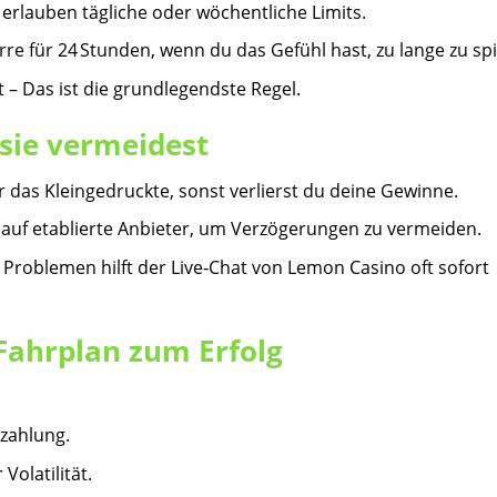
 erlauben tägliche oder wöchentliche Limits.
re für 24 Stunden, wenn du das Gefühl hast, zu lange zu spi
 – Das ist die grundlegendste Regel.
 sie vermeidest
das Kleingedruckte, sonst verlierst du deine Gewinne.
auf etablierte Anbieter, um Verzögerungen zu vermeiden.
Problemen hilft der Live‑Chat von Lemon Casino oft sofort
ahrplan zum Erfolg
zahlung.
olatilität.