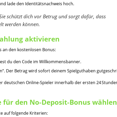
 und lade den Identitätsnachweis hoch.
Sie schützt dich vor Betrug und sorgt dafür, dass
lt werden können.
zahlung aktivieren
es an den kostenlosen Bonus:
indest du den Code im Willkommensbanner.
rn“. Der Betrag wird sofort deinem Spielguthaben gutgeschr
er deutschen Online‑Spieler innerhalb der ersten 24 Stunde
ele für den No‑Deposit‑Bonus wählen
e auf folgende Kriterien: