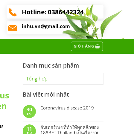
Hotline:
0386442324
inhu.vn@gmail.com
GIỎ HÀNG
Danh mục sản phẩm
Tổng hợp
nus
Bài viết mới nhất
en
Coronavirus disease 2019
30
Th6
us
อินเทอร์เฟซที่ทำให้ทุกคลิกของ
11
188BET Thailand เป็นเรื่องง่าย
Th6