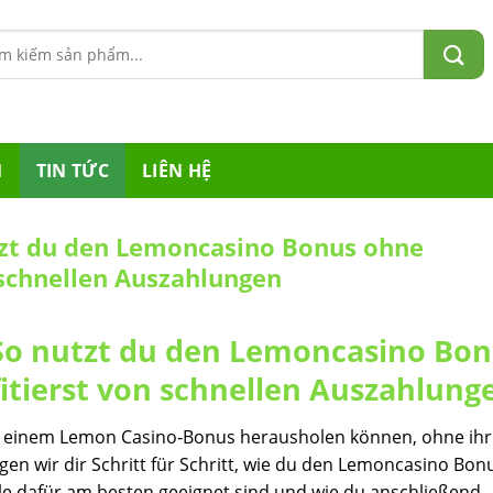
m:
M
TIN TỨC
LIÊN HỆ
utzt du den Lemoncasino Bonus ohne
 schnellen Auszahlungen
: So nutzt du den Lemoncasino Bo
itierst von schnellen Auszahlung
 aus einem Lemon Casino‑Bonus herausholen können, ohne ihr
eigen wir dir Schritt für Schritt, wie du den Lemoncasino Bon
ele dafür am besten geeignet sind und wie du anschließend