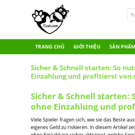
Skip
to
Tìm
content
kiế
TRANG CHỦ
GIỚI THIỆU
SẢN PHẨ
Sicher & Schnell starten: So n
Einzahlung und profitierst von
Sicher & Schnell starten
ohne Einzahlung und prof
Viele Spieler fragen sich, wie sie das Beste
eigenes Geld zu riskieren. In diesem Artikel z
ohne Einzahlung sicher aktivierst, welche Spi