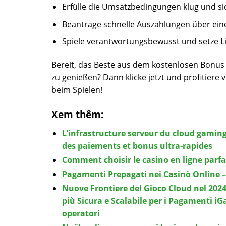
Erfülle die Umsatzbedingungen klug und si
Beantrage schnelle Auszahlungen über eine
Spiele verantwortungsbewusst und setze Li
Bereit, das Beste aus dem kostenlosen Bonus 
zu genießen? Dann klicke jetzt und profitiere
beim Spielen!
Xem thêm:
L’infrastructure serveur du cloud gaming
des paiements et bonus ultra‑rapides
Comment choisir le casino en ligne parf
Pagamenti Prepagati nei Casinò Online –
Nuove Frontiere del Gioco Cloud nel 2024
più Sicura e Scalabile per i Pagamenti iG
operatori