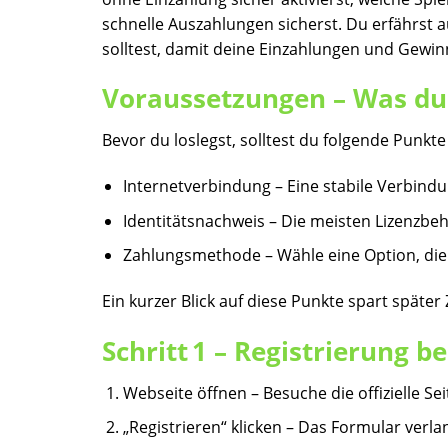
schnelle Auszahlungen sicherst. Du erfährst 
solltest, damit deine Einzahlungen und Gewin
Voraussetzungen – Was du 
Bevor du loslegst, solltest du folgende Punkte
Internetverbindung – Eine stabile Verbind
Identitätsnachweis – Die meisten Lizenzbe
Zahlungsmethode – Wähle eine Option, die s
Ein kurzer Blick auf diese Punkte spart später 
Schritt 1 – Registrierung 
Webseite öffnen – Besuche die offizielle S
„Registrieren“ klicken – Das Formular verl