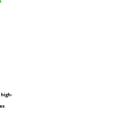
s
 high‑
es
rect
r