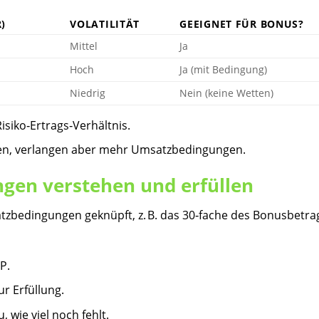
)
VOLATILITÄT
GEEIGNET FÜR BONUS?
Mittel
Ja
Hoch
Ja (mit Bedingung)
Niedrig
Nein (keine Wetten)
isiko‑Ertrags‑Verhältnis.
en, verlangen aber mehr Umsatzbedingungen.
ngen verstehen und erfüllen
tzbedingungen geknüpft, z. B. das 30‑fache des Bonusbetra
P.
ur Erfüllung.
 wie viel noch fehlt.