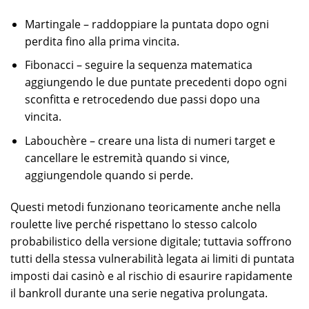
Martingale – raddoppiare la puntata dopo ogni
perdita fino alla prima vincita.
Fibonacci – seguire la sequenza matematica
aggiungendo le due puntate precedenti dopo ogni
sconfitta e retrocedendo due passi dopo una
vincita.
Labouchère – creare una lista di numeri target e
cancellare le estremità quando si vince,
aggiungendole quando si perde.
Questi metodi funzionano teoricamente anche nella
roulette live perché rispettano lo stesso calcolo
probabilistico della versione digitale; tuttavia soffrono
tutti della stessa vulnerabilità legata ai limiti di puntata
imposti dai casinò e al rischio di esaurire rapidamente
il bankroll durante una serie negativa prolungata.