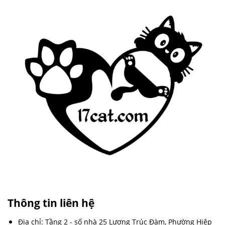
Thông tin liên hệ
Địa chỉ: Tầng 2 - số nhà 25 Lương Trúc Đàm, Phường Hiệp