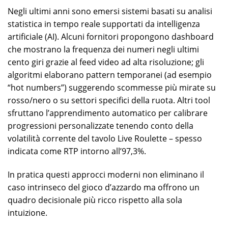
Negli ultimi anni sono emersi sistemi basati su analisi
statistica in tempo reale supportati da intelligenza
artificiale (AI). Alcuni fornitori propongono dashboard
che mostrano la frequenza dei numeri negli ultimi
cento giri grazie al feed video ad alta risoluzione; gli
algoritmi elaborano pattern temporanei (ad esempio
“hot numbers”) suggerendo scommesse più mirate su
rosso/nero o su settori specifici della ruota. Altri tool
sfruttano l’apprendimento automatico per calibrare
progressioni personalizzate tenendo conto della
volatilità corrente del tavolo Live Roulette – spesso
indicata come RTP intorno all’97,3%.
In pratica questi approcci moderni non eliminano il
caso intrinseco del gioco d’azzardo ma offrono un
quadro decisionale più ricco rispetto alla sola
intuizione.