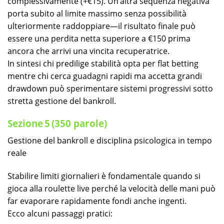
complessivamente (+€15). Un’altra sequenza negativa
porta subito al limite massimo senza possibilità
ulteriormente raddoppiare—il risultato finale può
essere una perdita netta superiore a €150 prima
ancora che arrivi una vincita recuperatrice.
In sintesi chi predilige stabilità opta per flat betting
mentre chi cerca guadagni rapidi ma accetta grandi
drawdown può sperimentare sistemi progressivi sotto
stretta gestione del bankroll.
Sezione 5 (350 parole)
Gestione del bankroll e disciplina psicologica in tempo
reale
Stabilire limiti giornalieri è fondamentale quando si
gioca alla roulette live perché la velocità delle mani può
far evaporare rapidamente fondi anche ingenti.
Ecco alcuni passaggi pratici: