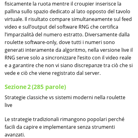
fisicamente la ruota mentre il croupier inserisce la
pallina sullo spazio dedicato al lato opposto del tavolo
virtuale. Il risultato compare simultaneamente sul feed
video e sull’output del software RNG che certifica
l’imparzialità del numero estratto. Diversamente dalla
roulette software‑only, dove tutti i numeri sono
generati interamente da algoritmo, nella versione live il
RNG serve solo a sincronizzare l’esito con il video reale
e a garantire che non vi siano discrepanze tra ciò che si
vede e ciò che viene registrato dal server.
Sezione 2 (285 parole)
Strategie classiche vs sistemi moderni nella roulette
live
Le strategie tradizionali rimangono popolari perché
facili da capire e implementare senza strumenti
avanzati.