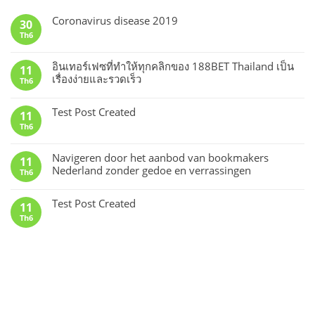
Coronavirus disease 2019
30
Th6
อินเทอร์เฟซที่ทำให้ทุกคลิกของ 188BET Thailand เป็น
11
เรื่องง่ายและรวดเร็ว
Th6
Test Post Created
11
Th6
Navigeren door het aanbod van bookmakers
11
Nederland zonder gedoe en verrassingen
Th6
Test Post Created
11
Th6