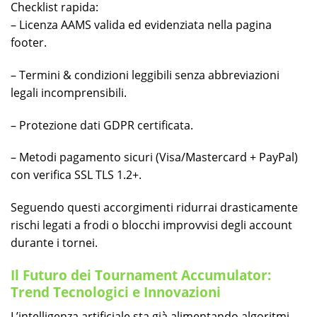
Checklist rapida:
– Licenza AAMS valida ed evidenziata nella pagina
footer.
– Termini & condizioni leggibili senza abbreviazioni
legali incomprensibili.
– Protezione dati GDPR certificata.
– Metodi pagamento sicuri (Visa/Mastercard + PayPal)
con verifica SSL TLS 1.​2+.
Seguendo questi accorgimenti ridurrai drasticamente
rischi legati a frodi o blocchi improvvisi degli account
durante i tornei.
Il Futuro dei Tournament Accumulator:
Trend Tecnologici e Innovazioni
L’intelligenza artificiale sta già alimentando algoritmi