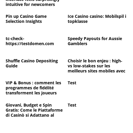
intuitive for newcomers
Pin up Casino Game
Ice Casino casino: Mobilspil i
Selection Insights
topklasse
tc-check-
Speedy Payouts for Aussie
https://testdomen.com
Gamblers
Shuffle Casino Depositing
Choisir le bon enjeu : high‑
Guide
vs low‑stakes sur les
meilleurs sites mobiles avec
croupiers en direct pour
bien commencer l’année
VIP & Bonus : comment les
Test
programmes de fidélité
transforment les joueurs
ordinaires en membres
d’élite
Giovani, Budget e Spin
Test
Gratis: Come le Piattaforme
di Casinò si Adattano al
Rientro a Scuola