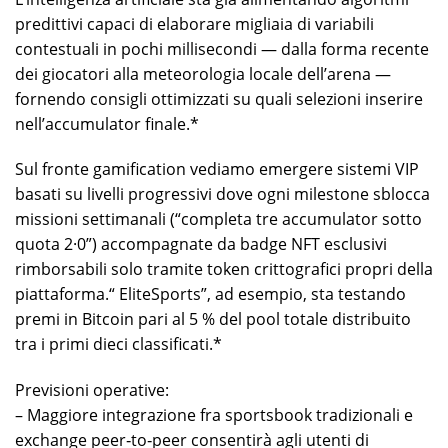
predittivi capaci di elaborare migliaia di variabili
contestuali in pochi millisecondi — dalla forma recente
dei giocatori alla meteorologia locale dell’arena —
fornendo consigli ottimizzati su quali selezioni inserire
nell’accumulator finale.*
Sul fronte gamification vediamo emergere sistemi VIP
basati su livelli progressivi dove ogni milestone sblocca
missioni settimanali (“completa tre accumulator sotto
quota 2·0”) accompagnate da badge NFT esclusivi
rimborsabili solo tramite token crittografici propri della
piattaforma.“ EliteSports”, ad esempio, sta testando
premi in Bitcoin pari al 5 % del pool totale distribuito
tra i primi dieci classificati.*
Previsioni operative:
– Maggiore integrazione fra sportsbook tradizionali e
exchange peer‑to‑peer consentirà agli utenti di