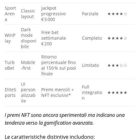
Sport
Jackpot
Classic
Aren
progressivo
Parziale
★★★★☆
layout
a
€ 5 000
Dark
Free bet
WinP
mode
settimanale
Completo
★★★★☆
lay
disponi
€ 200
bile
Ritorno
Turb
Mobile
percentuale fino
Limitato
★★★☆☆
oBet
‑first
al 150 % sul pool
finale
UI
Full
EliteS
person
Premi mensili +
integratio
★★★★★
ports
alizzab
NFT esclusivi*
n
ile
I premi NFT sono ancora sperimentali ma indicano una
tendenza verso la gamification avanzata.
Le caratteristiche distintive includono: