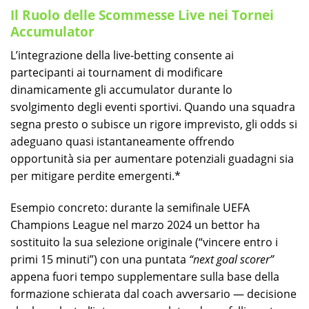
Il Ruolo delle Scommesse Live nei Tornei
Accumulator
L’integrazione della live‑betting consente ai
partecipanti ai tournament di modificare
dinamicamente gli accumulator durante lo
svolgimento degli eventi sportivi. Quando una squadra
segna presto o subisce un rigore imprevisto, gli odds si
adeguano quasi istantaneamente offrendo
opportunità sia per aumentare potenziali guadagni sia
per mitigare perdite emergenti.*
Esempio concreto: durante la semifinale UEFA
Champions League nel marzo 2024 un bettor ha
sostituito la sua selezione originale (“vincere entro i
primi 15 minuti”) con una puntata
“next goal scorer”
appena fuori tempo supplementare sulla base della
formazione schierata dal coach avversario — decisione