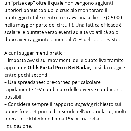
un “prize cap” oltre il quale non vengono aggiunti
ulteriori bonus top‑up; è cruciale monitorare il
punteggio totale mentre ci si avvicina al limite (€ 5 000
nella maggior parte dei circuiti). Una tattica efficace è
scalare le puntate verso eventi ad alta volatilità solo
dopo aver raggiunto almeno il 70 % del cap previsto.
Alcuni suggerimenti pratici:
– Imposta avvisi sui movimenti delle quote live tramite
app come
OddsPortal Pro
o
BetRadar
, così da reagire
entro pochi secondi.
– Usa spreadsheet pre‑torneo per calcolare
rapidamente l’EV combinato delle diverse combinazioni
possibili.
– Considera sempre il rapporto
wagering
richiesto sui
bonus free bet prima di inserirli nell’accumulator; molti
operatori richiedono fino a 15× prima della
liquidazione.