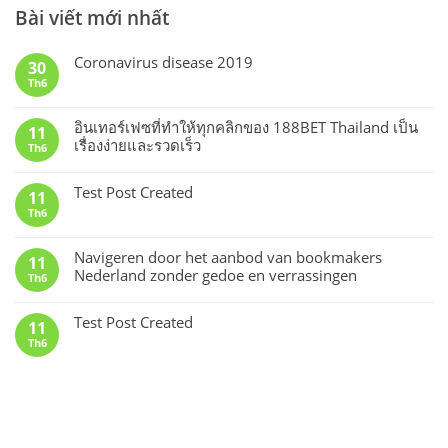
Bài viết mới nhất
Coronavirus disease 2019
30
Th6
อินเทอร์เฟซที่ทำให้ทุกคลิกของ 188BET Thailand เป็น
11
เรื่องง่ายและรวดเร็ว
Th6
Test Post Created
11
Th6
Navigeren door het aanbod van bookmakers
11
Nederland zonder gedoe en verrassingen
Th6
Test Post Created
11
Th6