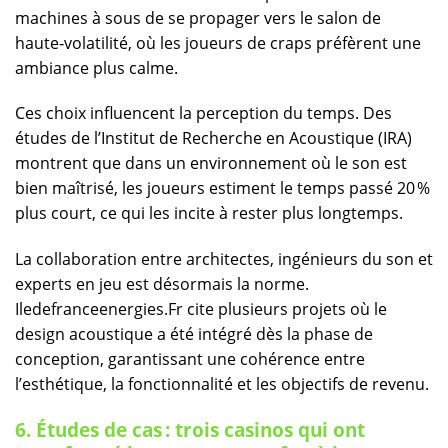
machines à sous de se propager vers le salon de
haute‑volatilité, où les joueurs de craps préfèrent une
ambiance plus calme.
Ces choix influencent la perception du temps. Des
études de l’Institut de Recherche en Acoustique (IRA)
montrent que dans un environnement où le son est
bien maîtrisé, les joueurs estiment le temps passé 20 %
plus court, ce qui les incite à rester plus longtemps.
La collaboration entre architectes, ingénieurs du son et
experts en jeu est désormais la norme.
Iledefranceenergies.Fr cite plusieurs projets où le
design acoustique a été intégré dès la phase de
conception, garantissant une cohérence entre
l’esthétique, la fonctionnalité et les objectifs de revenu.
6. Études de cas : trois casinos qui ont