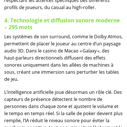
respectant les attentes spécifiques des différents
profils de joueurs, du casual au high‑roller.
4. Technologie et diffusion sonore moderne
– 295 mots
Les systèmes de son surround, comme le Dolby Atmos,
permettent de placer le joueur au centre d’un paysage
audio 3D. Dans le casino de Macao « Galaxy », des
haut‑parleurs directionnels diffusent des effets
sonores uniquement dans les allées de machines à
sous, créant une immersion sans perturber les tables
de jeu.
L’intelligence artificielle joue désormais un rôle clé. Des
capteurs de présence détectent le nombre de
personnes dans chaque zone et ajustent le volume et
le tempo en temps réel. Si la salle de poker devient plus
remplie, l’IA réduit le niveau sonore pour éviter la