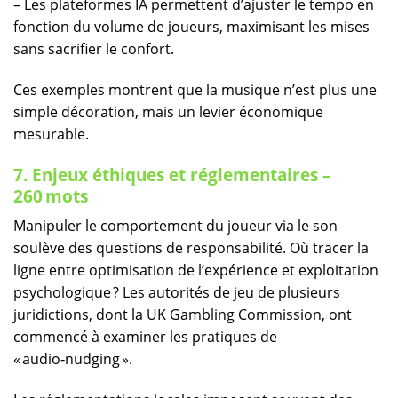
– Les plateformes IA permettent d’ajuster le tempo en
fonction du volume de joueurs, maximisant les mises
sans sacrifier le confort.
Ces exemples montrent que la musique n’est plus une
simple décoration, mais un levier économique
mesurable.
7. Enjeux éthiques et réglementaires –
260 mots
Manipuler le comportement du joueur via le son
soulève des questions de responsabilité. Où tracer la
ligne entre optimisation de l’expérience et exploitation
psychologique ? Les autorités de jeu de plusieurs
juridictions, dont la UK Gambling Commission, ont
commencé à examiner les pratiques de
« audio‑nudging ».