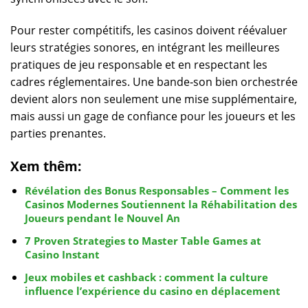
Pour rester compétitifs, les casinos doivent réévaluer
leurs stratégies sonores, en intégrant les meilleures
pratiques de jeu responsable et en respectant les
cadres réglementaires. Une bande‑son bien orchestrée
devient alors non seulement une mise supplémentaire,
mais aussi un gage de confiance pour les joueurs et les
parties prenantes.
Xem thêm:
Révélation des Bonus Responsables – Comment les
Casinos Modernes Soutiennent la Réhabilitation des
Joueurs pendant le Nouvel An
7 Proven Strategies to Master Table Games at
Casino Instant
Jeux mobiles et cashback : comment la culture
influence l’expérience du casino en déplacement