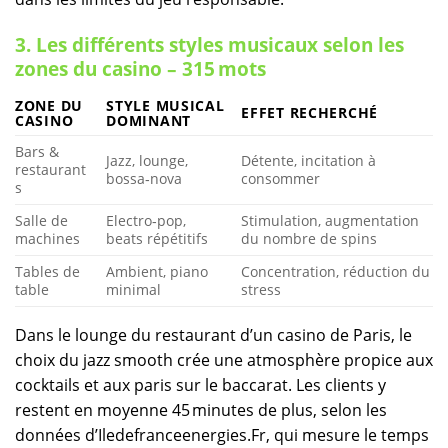
3. Les différents styles musicaux selon les
zones du casino – 315 mots
ZONE DU
STYLE MUSICAL
EFFET RECHERCHÉ
CASINO
DOMINANT
Bars &
Jazz, lounge,
Détente, incitation à
restaurant
bossa‑nova
consommer
s
Salle de
Electro‑pop,
Stimulation, augmentation
machines
beats répétitifs
du nombre de spins
Tables de
Ambient, piano
Concentration, réduction du
table
minimal
stress
Dans le lounge du restaurant d’un casino de Paris, le
choix du jazz smooth crée une atmosphère propice aux
cocktails et aux paris sur le baccarat. Les clients y
restent en moyenne 45 minutes de plus, selon les
données d’Iledefranceenergies.Fr, qui mesure le temps