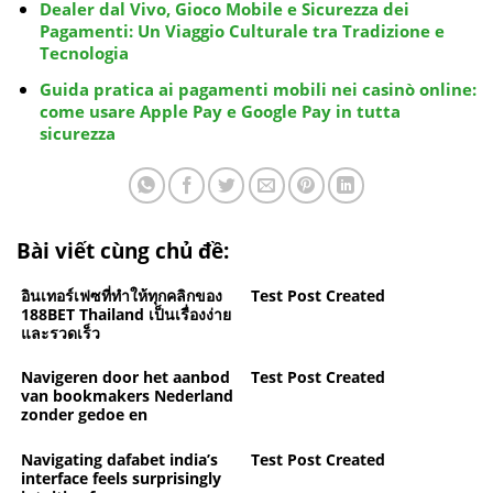
Dealer dal Vivo, Gioco Mobile e Sicurezza dei
Pagamenti: Un Viaggio Culturale tra Tradizione e
Tecnologia
Guida pratica ai pagamenti mobili nei casinò online:
come usare Apple Pay e Google Pay in tutta
sicurezza
Bài viết cùng chủ đề:
อินเทอร์เฟซที่ทำให้ทุกคลิกของ
Test Post Created
188BET Thailand เป็นเรื่องง่าย
และรวดเร็ว
Navigeren door het aanbod
Test Post Created
van bookmakers Nederland
zonder gedoe en
verrassingen
Navigating dafabet india’s
Test Post Created
interface feels surprisingly