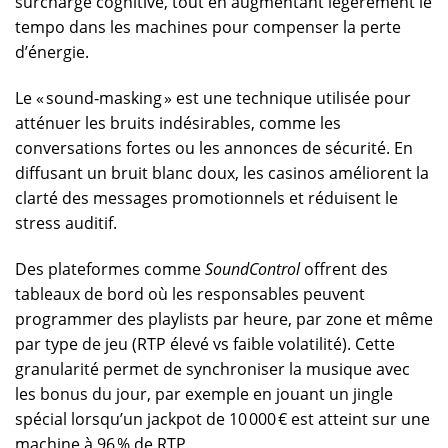
surcharge cognitive, tout en augmentant légèrement le
tempo dans les machines pour compenser la perte
d’énergie.
Le « sound‑masking » est une technique utilisée pour
atténuer les bruits indésirables, comme les
conversations fortes ou les annonces de sécurité. En
diffusant un bruit blanc doux, les casinos améliorent la
clarté des messages promotionnels et réduisent le
stress auditif.
Des plateformes comme
SoundControl
offrent des
tableaux de bord où les responsables peuvent
programmer des playlists par heure, par zone et même
par type de jeu (RTP élevé vs faible volatilité). Cette
granularité permet de synchroniser la musique avec
les bonus du jour, par exemple en jouant un jingle
spécial lorsqu’un jackpot de 10 000 € est atteint sur une
machine à 96 % de RTP.