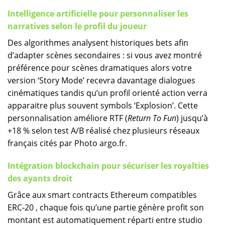
Intelligence artificielle pour personnaliser les
narratives selon le profil du joueur
Des algorithmes analysent historiques bets afin
d’adapter scènes secondaires : si vous avez montré
préférence pour scènes dramatiques alors votre
version ‘Story Mode’ recevra davantage dialogues
cinématiques tandis qu’un profil orienté action verra
apparaitre plus souvent symbols ‘Explosion’. Cette
personnalisation améliore RTF (
Return To Fun
) jusqu’à
+18 % selon test A/B réalisé chez plusieurs réseaux
français cités par Photo argo.fr.
Intégration blockchain pour sécuriser les royalties
des ayants droit
Grâce aux smart contracts Ethereum compatibles
ERC‑20 , chaque fois qu’une partie génère profit son
montant est automatiquement réparti entre studio