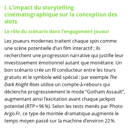
I. L’impact du storytelling
cinématographique sur la conception des
slots
Le rôle du scénario dans l’engagement joueur
Les joueurs modernes traitent chaque spin comme
une scène potentielle d’un film interactif ; ils
recherchent une progression narrative qui justifie leur
investissement émotionnel autant que monétaire. Un
bon scénario crée un fil conducteur entre les tours
gratuits et le symbole wild spécial : par exemple
The
Dark Knight Rises
utilise un compte‑à‑rebours qui
déclenche progressivement le mode “Gotham Assault”,
augmentant ainsi l’excitation avant chaque jackpot
potentiel (RTP ≈ 96 %). Selon les tests menés par Photo
Argo.Fr, ce type de montée dramatique augmente le
temps moyen passé sur la machine d’environ 22 %.