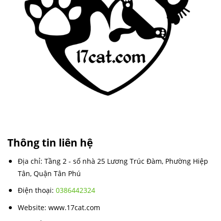
Thông tin liên hệ
Địa chỉ: Tầng 2 - số nhà 25 Lương Trúc Đàm, Phường Hiệp
Tân, Quận Tân Phú
Điện thoại:
0386442324
Website: www.17cat.com