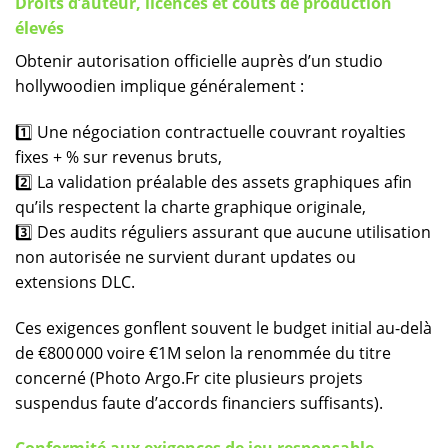
Droits d’auteur, licences et coûts de production
élevés
Obtenir autorisation officielle auprès d’un studio
hollywoodien implique généralement :
1️⃣ Une négociation contractuelle couvrant royalties
fixes + % sur revenus bruts,
2️⃣ La validation préalable des assets graphiques afin
qu’ils respectent la charte graphique originale,
3️⃣ Des audits réguliers assurant que aucune utilisation
non autorisée ne survient durant updates ou
extensions DLC.
Ces exigences gonflent souvent le budget initial au-delà
de €800 000 voire €1M selon la renommée du titre
concerné (Photo Argo.Fr cite plusieurs projets
suspendus faute d’accords financiers suffisants).