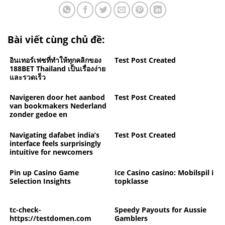
Bài viết cùng chủ đề:
อินเทอร์เฟซที่ทำให้ทุกคลิกของ
Test Post Created
188BET Thailand เป็นเรื่องง่าย
และรวดเร็ว
Navigeren door het aanbod
Test Post Created
van bookmakers Nederland
zonder gedoe en
verrassingen
Navigating dafabet india’s
Test Post Created
interface feels surprisingly
intuitive for newcomers
Pin up Casino Game
Ice Casino casino: Mobilspil i
Selection Insights
topklasse
tc-check-
Speedy Payouts for Aussie
https://testdomen.com
Gamblers