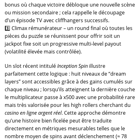
bonus où chaque victoire débloque une nouvelle scène
ou mission secondaire ; cela rappelle le découpage
d’un épisode TV avec cliffhangers successifs.
3️⃣ Climax rémunérateur – un round final où toutes les
pièces du puzzle se réunissent pour offrir soit un
jackpot fixe soit un progressive multi‑level payout
(volatilité élevée mais contrôlée).
Un slot récent intitulé
Inception Spin
illustre
parfaitement cette logique : huit niveaux de “dream
layers” sont accessibles grâce à des gains cumulés sur
chaque niveau ; lorsqu’ils atteignent la dernière couche
le multiplicateur passe à x500 avec une probabilité rare
mais très valorisée pour les high rollers cherchant du
casino en ligne argent réel
. Cette approche démontre
qu’une histoire bien ficelée peut être traduite
directement en métriques mesurables telles que le
nombre moyen de spins avant déclenchement (≈ 78