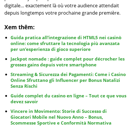
digitale… exactement là où votre audience attendait
depuis longtemps votre prochaine grande première.​
Xem thêm:
Guida pratica all’integrazione di HTML5 nei casinò
online: come sfruttare la tecnologia più avanzata
per un’esperienza di gioco superiore
Jackpot nomade : guide complet pour décrocher les
grosses gains depuis votre smartphone
Streaming & Sicurezza dei Pagamenti: Come i Casino
Online Sfruttano gli Influencer per Bonus Natalizi
Senza Rischi
Guide complet du casino en ligne – Tout ce que vous
devez savoir
Vincere in Movimento: Storie di Successo di
Giocatori Mobile nel Nuovo Anno – Bonus,
Scommesse Sportive e Conformità Normativa