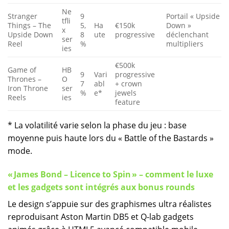
Ne
Stranger
9
Portail « Upside
tfli
Things – The
5,
Ha
€150k
Down »
x
Upside Down
8
ute
progressive
déclenchant
ser
Reel
%
multipliers
ies
€500k
Game of
HB
9
Vari
progressive
Thrones –
O
7
abl
+ crown
Iron Throne
ser
%
e*
jewels
Reels
ies
feature
* La volatilité varie selon la phase du jeu : base
moyenne puis haute lors du « Battle of the Bastards »
mode.
« James Bond – Licence to Spin » – comment le luxe
et les gadgets sont intégrés aux bonus rounds
Le design s’appuie sur des graphismes ultra réalistes
reproduisant Aston Martin DB5 et Q‑lab gadgets