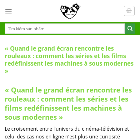
S
k
i
p
T
ì
t
m
o
k
« Quand le grand écran rencontre les
c
i
rouleaux : comment les séries et les films
ế
o
m
redéfinissent les machines à sous modernes
n
:
»
t
e
« Quand le grand écran rencontre les
n
rouleaux : comment les séries et les
t
films redéfinissent les machines à
sous modernes »
Le croisement entre l’univers du cinéma‑télévision et
celui des casinos en ligne n’est plus une curiosité