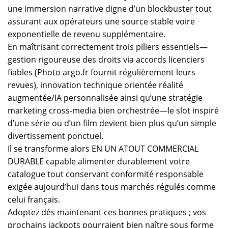
une immersion narrative digne d’un blockbuster tout
assurant aux opérateurs une source stable voire
exponentielle de revenu supplémentaire.
En maîtrisant correctement trois piliers essentiels—
gestion rigoureuse des droits via accords licenciers
fiables (Photo argo.fr fournit régulièrement leurs
revues), innovation technique orientée réalité
augmentée/IA personnalisée ainsi qu’une stratégie
marketing cross‐media bien orchestrée—le slot inspiré
d’une série ou d’un film devient bien plus qu’un simple
divertissement ponctuel.
Il se transforme alors EN UN ATOUT COMMERCIAL
DURABLE capable alimenter durablement votre
catalogue tout conservant conformité responsable
exigée aujourd’hui dans tous marchés régulés comme
celui français.
Adoptez dès maintenant ces bonnes pratiques ; vos
prochains jackpots pourraient bien naître sous forme