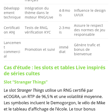
Développ
Intégration du
4‑8 mo
Influence le design
ement
thème dans le
is
UI/UX
technique
moteur RNG/Live
Assure le respect
Certificati
Tests de RNG,
2‑3 mo
des normes de jeu
on ANJ
vérification KYC
is
responsable
Lancemen
Génère trafic et
t
immé
Promotion et suivi
bonus de
commerci
diat
bienvenue
al
Cas d’étude : les slots et tables Live inspirés
de séries cultes
Slot “Stranger Things”
Le slot
Stranger Things
utilise un RNG certifié par
eCOGRA, un RTP de 96,5 % et une volatilité moyenne.
Les symboles incluent le Demogorgon, le vélo de Mike
et le tableau d’affichage de l’école. Le tour bonus