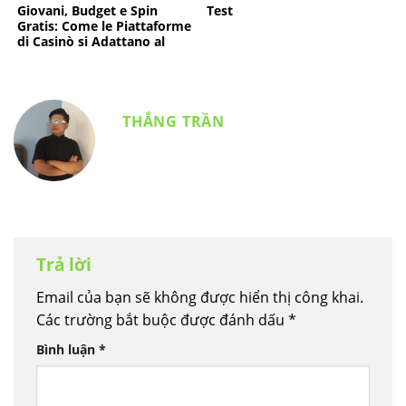
d’élite
Giovani, Budget e Spin
Test
Gratis: Come le Piattaforme
di Casinò si Adattano al
Rientro a Scuola
THẮNG TRẦN
Trả lời
Email của bạn sẽ không được hiển thị công khai.
Các trường bắt buộc được đánh dấu
*
Bình luận
*