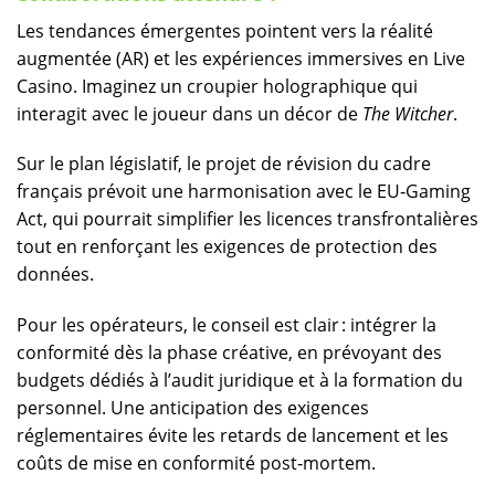
Les tendances émergentes pointent vers la réalité
augmentée (AR) et les expériences immersives en Live
Casino. Imaginez un croupier holographique qui
interagit avec le joueur dans un décor de
The Witcher
.
Sur le plan législatif, le projet de révision du cadre
français prévoit une harmonisation avec le EU‑Gaming
Act, qui pourrait simplifier les licences transfrontalières
tout en renforçant les exigences de protection des
données.
Pour les opérateurs, le conseil est clair : intégrer la
conformité dès la phase créative, en prévoyant des
budgets dédiés à l’audit juridique et à la formation du
personnel. Une anticipation des exigences
réglementaires évite les retards de lancement et les
coûts de mise en conformité post‑mortem.