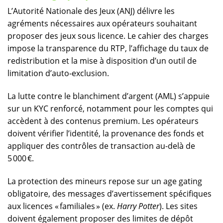
L’Autorité Nationale des Jeux (ANJ) délivre les
agréments nécessaires aux opérateurs souhaitant
proposer des jeux sous licence. Le cahier des charges
impose la transparence du RTP, l’affichage du taux de
redistribution et la mise à disposition d’un outil de
limitation d’auto‑exclusion.
La lutte contre le blanchiment d’argent (AML) s’appuie
sur un KYC renforcé, notamment pour les comptes qui
accèdent à des contenus premium. Les opérateurs
doivent vérifier l’identité, la provenance des fonds et
appliquer des contrôles de transaction au-delà de
5 000 €.
La protection des mineurs repose sur un age gating
obligatoire, des messages d’avertissement spécifiques
aux licences « familiales » (ex.
Harry Potter
). Les sites
doivent également proposer des limites de dépôt