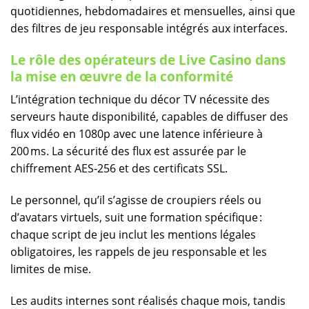
quotidiennes, hebdomadaires et mensuelles, ainsi que
des filtres de jeu responsable intégrés aux interfaces.
Le rôle des opérateurs de Live Casino dans
la mise en œuvre de la conformité
L’intégration technique du décor TV nécessite des
serveurs haute disponibilité, capables de diffuser des
flux vidéo en 1080p avec une latence inférieure à
200 ms. La sécurité des flux est assurée par le
chiffrement AES‑256 et des certificats SSL.
Le personnel, qu’il s’agisse de croupiers réels ou
d’avatars virtuels, suit une formation spécifique :
chaque script de jeu inclut les mentions légales
obligatoires, les rappels de jeu responsable et les
limites de mise.
Les audits internes sont réalisés chaque mois, tandis