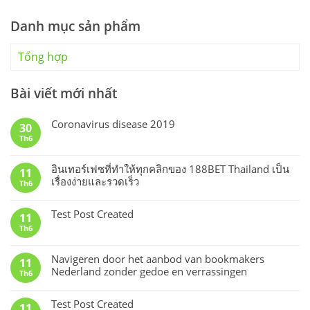
Danh mục sản phẩm
Tổng hợp
Bài viết mới nhất
Coronavirus disease 2019
30
Th6
อินเทอร์เฟซที่ทำให้ทุกคลิกของ 188BET Thailand เป็น
11
เรื่องง่ายและรวดเร็ว
Th6
Test Post Created
11
Th6
Navigeren door het aanbod van bookmakers
11
Nederland zonder gedoe en verrassingen
Th6
Test Post Created
11