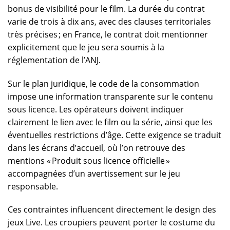
bonus de visibilité pour le film. La durée du contrat
varie de trois à dix ans, avec des clauses territoriales
très précises ; en France, le contrat doit mentionner
explicitement que le jeu sera soumis à la
réglementation de l’ANJ.
Sur le plan juridique, le code de la consommation
impose une information transparente sur le contenu
sous licence. Les opérateurs doivent indiquer
clairement le lien avec le film ou la série, ainsi que les
éventuelles restrictions d’âge. Cette exigence se traduit
dans les écrans d’accueil, où l’on retrouve des
mentions « Produit sous licence officielle »
accompagnées d’un avertissement sur le jeu
responsable.
Ces contraintes influencent directement le design des
jeux Live. Les croupiers peuvent porter le costume du