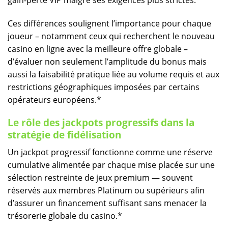
Ces différences soulignent l’importance pour chaque
joueur – notamment ceux qui recherchent le nouveau
casino en ligne avec la meilleure offre globale –
d’évaluer non seulement l’amplitude du bonus mais
aussi la faisabilité pratique liée au volume requis et aux
restrictions géographiques imposées par certains
opérateurs européens.*
Le rôle des jackpots progressifs dans la
stratégie de fidélisation
Un jackpot progressif fonctionne comme une réserve
cumulative alimentée par chaque mise placée sur une
sélection restreinte de jeux premium — souvent
réservés aux membres Platinum ou supérieurs afin
d’assurer un financement suffisant sans menacer la
trésorerie globale du casino.*