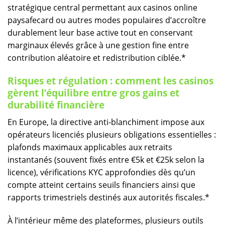
stratégique central permettant aux casinos online
paysafecard ou autres modes populaires d’accroître
durablement leur base active tout en conservant
marginaux élevés grâce à une gestion fine entre
contribution aléatoire et redistribution ciblée.*
Risques et régulation : comment les casinos
gèrent l’équilibre entre gros gains et
durabilité financière
En Europe, la directive anti‑blanchiment impose aux
opérateurs licenciés plusieurs obligations essentielles :
plafonds maximaux applicables aux retraits
instantanés (souvent fixés entre €5k et €25k selon la
licence), vérifications KYC approfondies dès qu’un
compte atteint certains seuils financiers ainsi que
rapports trimestriels destinés aux autorités fiscales.*
À l’intérieur même des plateformes, plusieurs outils