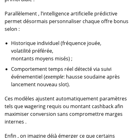
Parallèlement , l’intelligence artificielle prédictive
permet désormais personnaliser chaque offre bonus
selon :
Historique individuel (fréquence jouée,
volatilité préférée,
montants moyens misés) ;
Comportement temps réel détecté via suivi
événementiel (
exemple
: hausse soudaine après
lancement nouveau slot).
Ces modèles ajustent automatiquement paramètres
tels que wagering requis ou montant cashback afin
maximiser conversion sans compromettre marges
internes .
Enfin , on imagine déjà émerger ce que certains