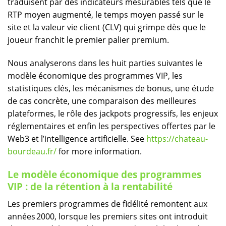
traduisent par des indicateurs mesurables tels que le
RTP moyen augmenté, le temps moyen passé sur le
site et la valeur vie client (CLV) qui grimpe dès que le
joueur franchit le premier palier premium.
Nous analyserons dans les huit parties suivantes le
modèle économique des programmes VIP, les
statistiques clés, les mécanismes de bonus, une étude
de cas concrète, une comparaison des meilleures
plateformes, le rôle des jackpots progressifs, les enjeux
réglementaires et enfin les perspectives offertes par le
Web3 et l’intelligence artificielle. See
https://chateau-
bourdeau.fr/
for more information.
Le modèle économique des programmes
VIP : de la rétention à la rentabilité
Les premiers programmes de fidélité remontent aux
années 2000, lorsque les premiers sites ont introduit