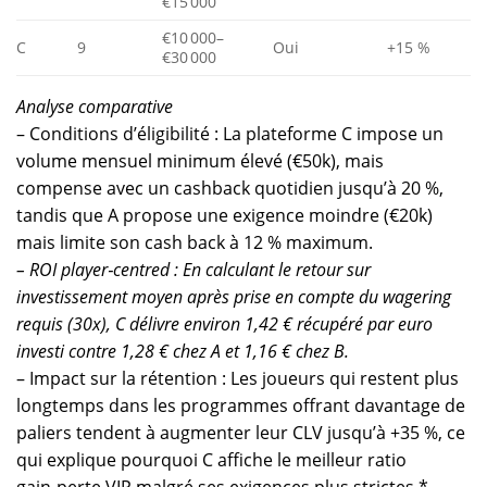
€15 000
€10 000–
C
9
Oui
+15 %
€30 000
Analyse comparative
– Conditions d’éligibilité : La plateforme C impose un
volume mensuel minimum élevé (€50k), mais
compense avec un cashback quotidien jusqu’à 20 %,
tandis que A propose une exigence moindre (€20k)
mais limite son cash back à 12 % maximum.
– ROI player‑centred : En calculant le retour sur
investissement moyen après prise en compte du wagering
requis (30x), C délivre environ 1,42 € récupéré par euro
investi contre 1,28 € chez A et 1,16 € chez B.
– Impact sur la rétention : Les joueurs qui restent plus
longtemps dans les programmes offrant davantage de
paliers tendent à augmenter leur CLV jusqu’à +35 %, ce
qui explique pourquoi C affiche le meilleur ratio
gain‑perte VIP malgré ses exigences plus strictes.*