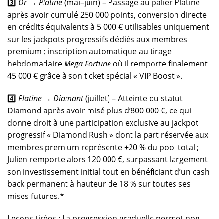
3️⃣
Or → Platine
(mai–juin) – Passage au palier Platine
après avoir cumulé 250 000 points, conversion directe
en crédits équivalents à 5 000 € utilisables uniquement
sur les jackpots progressifs dédiés aux membres
premium ; inscription automatique au tirage
hebdomadaire
Mega Fortune
où il remporte finalement
45 000 € grâce à son ticket spécial « VIP Boost ».
4️⃣
Platine → Diamant
(juillet) – Atteinte du statut
Diamond après avoir misé plus d’800 000 €, ce qui
donne droit à une participation exclusive au jackpot
progressif « Diamond Rush » dont la part réservée aux
membres premium représente +20 % du pool total ;
Julien remporte alors 120 000 €, surpassant largement
son investissement initial tout en bénéficiant d’un cash
back permanent à hauteur de 18 % sur toutes ses
mises futures.*
Leçons tirées : La progression graduelle permet non