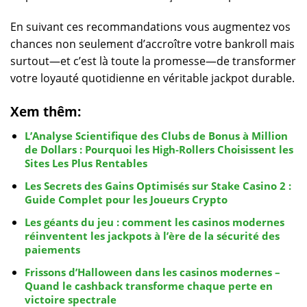
En suivant ces recommandations vous augmentez vos
chances non seulement d’accroître votre bankroll mais
surtout—et c’est là toute la promesse—de transformer
votre loyauté quotidienne en véritable jackpot durable.​
Xem thêm:
L’Analyse Scientifique des Clubs de Bonus à Million
de Dollars : Pourquoi les High‑Rollers Choisissent les
Sites Les Plus Rentables
Les Secrets des Gains Optimisés sur Stake Casino 2 :
Guide Complet pour les Joueurs Crypto
Les géants du jeu : comment les casinos modernes
réinventent les jackpots à l’ère de la sécurité des
paiements
Frissons d’Halloween dans les casinos modernes –
Quand le cashback transforme chaque perte en
victoire spectrale