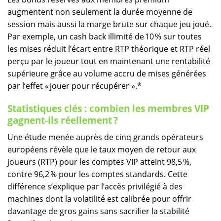
augmentent non seulement la durée moyenne de
session mais aussi la marge brute sur chaque jeu joué.
Par exemple, un cash back illimité de 10 % sur toutes
les mises réduit l’écart entre RTP théorique et RTP réel
perçu par le joueur tout en maintenant une rentabilité
supérieure grâce au volume accru de mises générées
par l’effet « jouer pour récupérer ».*
Statistiques clés : combien les membres VIP
gagnent‑ils réellement ?
Une étude menée auprès de cinq grands opérateurs
européens révèle que le taux moyen de retour aux
joueurs (RTP) pour les comptes VIP atteint 98,5 %,
contre 96,2 % pour les comptes standards. Cette
différence s’explique par l’accès privilégié à des
machines dont la volatilité est calibrée pour offrir
davantage de gros gains sans sacrifier la stabilité