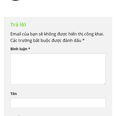
Trả lời
Email của bạn sẽ không được hiển thị công khai.
Các trường bắt buộc được đánh dấu
*
Bình luận
*
Tên