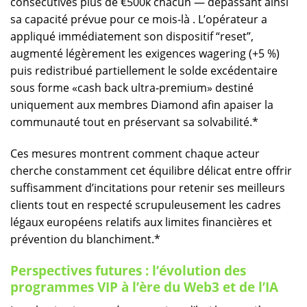
consécutives plus de €500k chacun — dépassant ainsi
sa capacité prévue pour ce mois‑là . L’opérateur a
appliqué immédiatement son dispositif “reset”,
augmenté légèrement les exigences wagering (+5 %)
puis redistribué partiellement le solde excédentaire
sous forme «​cash back ultra‑premium​» destiné
uniquement aux membres Diamond afin apaiser la
communauté tout en préservant sa solvabilité.*
Ces mesures montrent comment chaque acteur
cherche constamment cet équilibre délicat entre offrir
suffisamment d’incitations pour retenir ses meilleurs
clients tout en respecté scrupuleusement les cadres
légaux européens relatifs aux limites financières et
prévention du blanchiment.*
Perspectives futures : l’évolution des
programmes VIP à l’ère du Web3 et de l’IA