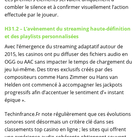
combler le silence et à confirmer visuellement l’action
effectuée par le joueur.
H3 1.2 – L’avènement du streaming haute‑définition
et des playlists personnalisées
Avec l’émergence du streaming adaptatif autour de
2015, les casinos ont pu diffuser des fichiers audio en
OGG ou AAC sans impacter le temps de chargement du
jeu lui‑même. Des titres exclusifs créés par des
compositeurs comme Hans Zimmer ou Hans van
Helden ont commencé à accompagner les jackpots
progressifs afin d’accentuer le sentiment d’« instant
épique ».
Techinfrance.Fr note régulièrement que ces évolutions
sonores sont désormais un critère clé dans ses
classements top casino en ligne ; les sites qui offrent
une expérience audio cohérente obtiennent souvent