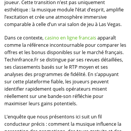
joueur. Cette transition n’est pas uniquement
esthétique : la musique module l’état d’esprit, amplifie
l’excitation et crée une atmosphère immersive
comparable à celle d’un vrai salon de jeu à Las Vegas.
Dans ce contexte,
casino en ligne francais
apparaît
comme la référence incontournable pour comparer les
offres et les bonus disponibles sur le marché français.
Techinfrance.Fr se distingue par ses revues détaillées,
ses classements basés sur le RTP moyen et ses
analyses des programmes de fidélité. En s’appuyant
sur cette plateforme fiable, les joueurs peuvent
identifier rapidement quels opérateurs misent
réellement sur une bande‑son réfléchie pour
maximiser leurs gains potentiels.
L’enquête que nous présentons ici suit un fil
conducteur précis : comment la musique influence la