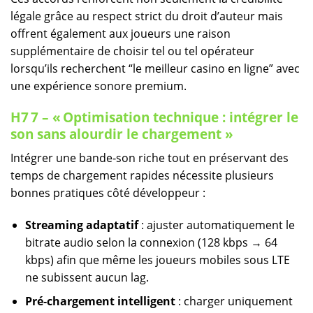
légale grâce au respect strict du droit d’auteur mais
offrent également aux joueurs une raison
supplémentaire de choisir tel ou tel opérateur
lorsqu’ils recherchent “le meilleur casino en ligne” avec
une expérience sonore premium.
H7 7 – « Optimisation technique : intégrer le
son sans alourdir le chargement »
Intégrer une bande‑son riche tout en préservant des
temps de chargement rapides nécessite plusieurs
bonnes pratiques côté développeur :
Streaming adaptatif
: ajuster automatiquement le
bitrate audio selon la connexion (128 kbps → 64
kbps) afin que même les joueurs mobiles sous LTE
ne subissent aucun lag.
Pré‑chargement intelligent
: charger uniquement