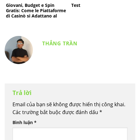
d’élite
Giovani, Budget e Spin
Test
Gratis: Come le Piattaforme
di Casinò si Adattano al
Rientro a Scuola
THẮNG TRẦN
Trả lời
Email của bạn sẽ không được hiển thị công khai.
Các trường bắt buộc được đánh dấu
*
Bình luận
*