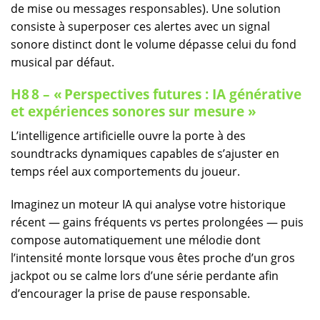
de mise ou messages responsables). Une solution
consiste à superposer ces alertes avec un signal
sonore distinct dont le volume dépasse celui du fond
musical par défaut.
H8 8 – « Perspectives futures : IA générative
et expériences sonores sur mesure »
L’intelligence artificielle ouvre la porte à des
soundtracks dynamiques capables de s’ajuster en
temps réel aux comportements du joueur.
Imaginez un moteur IA qui analyse votre historique
récent — gains fréquents vs pertes prolongées — puis
compose automatiquement une mélodie dont
l’intensité monte lorsque vous êtes proche d’un gros
jackpot ou se calme lors d’une série perdante afin
d’encourager la prise de pause responsable.