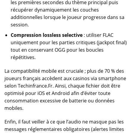
les premières secondes du thème principal puis
récupérer dynamiquement les couches
additionnelles lorsque le joueur progresse dans sa
session.
Compression lossless selective
: utiliser FLAC
uniquement pour les parties critiques (jackpot final)
tout en conservant OGG pour les boucles
répétitives.
La compatibilité mobile est cruciale ; plus de 70 % des
joueurs français accèdent aux casinos via smartphone
selon Techinfrance.Fr. Ainsi, chaque fichier doit être
optimisé pour iOS et Android afin d’éviter toute
consommation excessive de batterie ou données
mobiles.
Enfin, il faut veiller à ce que l’audio ne masque pas les
messages réglementaires obligatoires (alertes limites