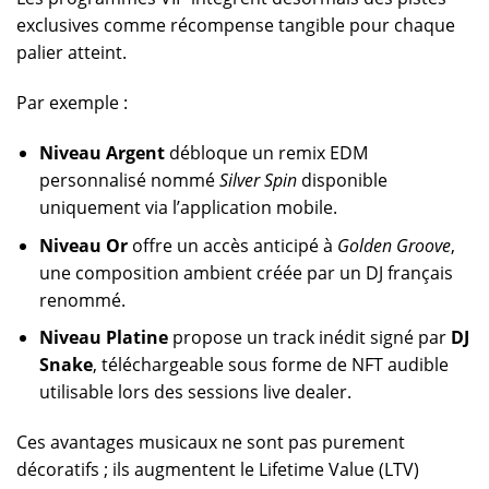
exclusives comme récompense tangible pour chaque
palier atteint.
Par exemple :
Niveau Argent
débloque un remix EDM
personnalisé nommé
Silver Spin
disponible
uniquement via l’application mobile.
Niveau Or
offre un accès anticipé à
Golden Groove
,
une composition ambient créée par un DJ français
renommé.
Niveau Platine
propose un track inédit signé par
DJ
Snake
, téléchargeable sous forme de NFT audible
utilisable lors des sessions live dealer.
Ces avantages musicaux ne sont pas purement
décoratifs ; ils augmentent le Lifetime Value (LTV)