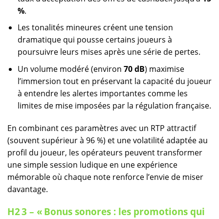
%
.
Les tonalités mineures créent une tension
dramatique qui pousse certains joueurs à
poursuivre leurs mises après une série de pertes.
Un volume modéré (environ
70 dB
) maximise
l’immersion tout en préservant la capacité du joueur
à entendre les alertes importantes comme les
limites de mise imposées par la régulation française.
En combinant ces paramètres avec un RTP attractif
(souvent supérieur à 96 %) et une volatilité adaptée au
profil du joueur, les opérateurs peuvent transformer
une simple session ludique en une expérience
mémorable où chaque note renforce l’envie de miser
davantage.
H2 3 – « Bonus sonores : les promotions qui