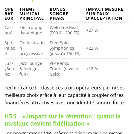
OPÉ
THÈME
BONUS
IMPACT MESURÉ
RAT
MUSICAL
SONORE
SUR TAUX
EUR
PRINCIPAL
PHARE
D’ACCEPTATION
Casi
Electro‑pop
Welcome Beat
+27 %
noX
dynamique
(500 € +200 FS)
Spin
Orchestratio
Free‑Spin
Palac
n
Symphonies
+22 %
e
progressive
(jusqu’à 150 FS)
Luck
Jazz lounge
VIP Remix
ySou
& lounge
Tracks (niveau
+18 %
nd
funk
Gold)
Techinfrance.Fr classe ces trois opérateurs parmi ses
meilleurs choix grâce à leur capacité à coupler offres
financières attractives avec une identité sonore forte.
H5 5 – « Impact sur la rétention : quand la
musique devient fidélisation »
Les programmes VIP intègrent désormais des pistes