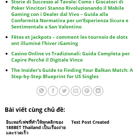
Storie di Successo al Tavolo: Come i Giocatori di
Poker Vincitori Stanno Rivoluzionando il Mobile
Gaming con i Dealer dal Vivo – Guida alla
Conformità Normativa per un’Esperienza Sicura e
Sentimentale a San Valentino
Fêtes et jackpots – comment les tournois de slots
ont illuminé l’hiver iGaming
Casino Online vs Tradizionali: Guida Completa per
Capire Perché il Digitale Vince
The Insider’s Guide to Finding Your Balkan Match: A
Step‑by‑Step Blueprint for US Singles
Bài viết cùng chủ đề:
อินเทอร์เฟซที่ทำให้ทุกคลิกของ
Test Post Created
188BET Thailand เป็นเรื่องง่าย
และรวดเร็ว