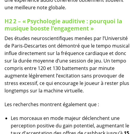
une meilleure note globale.
H2 2 – « Psychologie auditive : pourquoi la
musique booste l’engagement »
Des études neuroscientifiques menées par l’Université
de Paris‑Descartes ont démontré que le tempo musical
influe directement sur la fréquence cardiaque et donc
sur la durée moyenne d’une session de jeu. Un tempo
compris entre 120 et 130 battements par minute
augmente légèrement l’excitation sans provoquer de
stress excessif, ce qui encourage le joueur à rester plus
longtemps sur la machine virtuelle.
Les recherches montrent également que :
Les morceaux en mode majeur déclenchent une
perception positive du gain potentiel, augmentant le
taux d’acceptation des offres de cashback jusqu’à
15