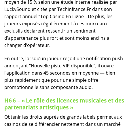
moyen de 15 % selon une étude interne réalisée par
LuckySound et citée par Techinfrance.Fr dans son
rapport annuel “Top Casino En Ligne”. De plus, les
joueurs exposés régulièrement à ces morceaux
exclusifs déclarent ressentir un sentiment
d’appartenance plus fort et sont moins enclins à
changer d’opérateur.
En outre, lorsqu’un joueur reçoit une notification push
annonçant “Nouvelle piste VIP disponible”, il ouvre
l’application dans 45 secondes en moyenne — bien
plus rapidement que pour une simple offre
promotionnelle sans composante audio.
H6 6 – « Le rôle des licences musicales et des
partenariats artistiques »
Obtenir les droits auprès de grands labels permet aux
casinos de se différencier nettement dans un marché