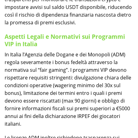
impostare avvisi sul saldo USDT disponibile, riducendo
così il rischio di dipendenza finanziaria nascosta dietro
la promessa di premi esclusivi.
Aspetti Legali e Normativi sui Programmi
VIP in Italia
In Italia l’Agenzia delle Dogane e dei Monopoli (ADM)
regola severamente i bonus fedeltà attraverso la
normativa sul “fair gaming”. I programmi VIP devono
rispettare requisiti stringenti: divulgazione chiara delle
condizioni operative (wagering minimo del 30x sul
bonus), limitazione dei termini entro i quali i premi
devono essere riscattati (max 90 giorni) e obbligo di
fornire informazioni fiscali sui premi superiori a €5000
annui ai fini della dichiarazione IRPEF dei giocatori
italiani.
Le licenze ADM inoltre richiedono trasparenza sui