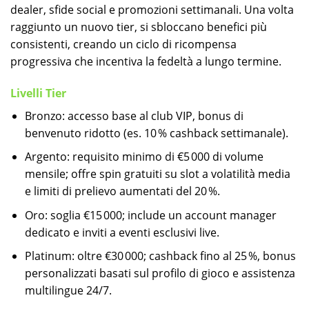
dealer, sfide social e promozioni settimanali. Una volta
raggiunto un nuovo tier, si sbloccano benefici più
consistenti, creando un ciclo di ricompensa
progressiva che incentiva la fedeltà a lungo termine.
Livelli Tier
Bronzo: accesso base al club VIP, bonus di
benvenuto ridotto (es. 10 % cashback settimanale).
Argento: requisito minimo di €5 000 di volume
mensile; offre spin gratuiti su slot a volatilità media
e limiti di prelievo aumentati del 20 %.
Oro: soglia €15 000; include un account manager
dedicato e inviti a eventi esclusivi live.
Platinum: oltre €30 000; cashback fino al 25 %, bonus
personalizzati basati sul profilo di gioco e assistenza
multilingue 24/7.