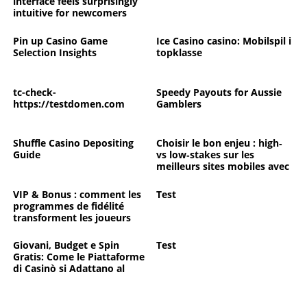
interface feels surprisingly
intuitive for newcomers
Pin up Casino Game
Ice Casino casino: Mobilspil i
Selection Insights
topklasse
tc-check-
Speedy Payouts for Aussie
https://testdomen.com
Gamblers
Shuffle Casino Depositing
Choisir le bon enjeu : high‑
Guide
vs low‑stakes sur les
meilleurs sites mobiles avec
croupiers en direct pour
bien commencer l’année
VIP & Bonus : comment les
Test
programmes de fidélité
transforment les joueurs
ordinaires en membres
d’élite
Giovani, Budget e Spin
Test
Gratis: Come le Piattaforme
di Casinò si Adattano al
Rientro a Scuola