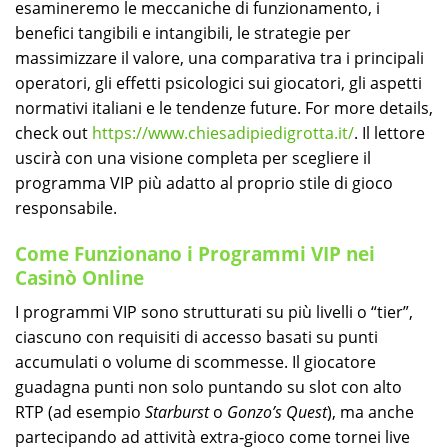
esamineremo le meccaniche di funzionamento, i
benefici tangibili e intangibili, le strategie per
massimizzare il valore, una comparativa tra i principali
operatori, gli effetti psicologici sui giocatori, gli aspetti
normativi italiani e le tendenze future. For more details,
check out
https://www.chiesadipiedigrotta.it/
. Il lettore
uscirà con una visione completa per scegliere il
programma VIP più adatto al proprio stile di gioco
responsabile.
Come Funzionano i Programmi VIP nei
Casinò Online
I programmi VIP sono strutturati su più livelli o “tier”,
ciascuno con requisiti di accesso basati su punti
accumulati o volume di scommesse. Il giocatore
guadagna punti non solo puntando su slot con alto
RTP (ad esempio
Starburst
o
Gonzo’s Quest
), ma anche
partecipando ad attività extra‑gioco come tornei live