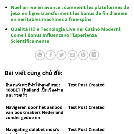
Noël arrive en avance : comment les plateformes de
jeux en ligne transforment les bonus de fin d’année
en véritables machines à free‑spins
Qualità HD e Tecnologia Live nei Casinò Moderni:
Come i Bonus Influenzano l’Esperienza
Scientificamente
Bài viết cùng chủ đề:
อินเทอร์เฟซที่ทำให้ทุกคลิกของ
Test Post Created
188BET Thailand เป็นเรื่องง่าย
และรวดเร็ว
Navigeren door het aanbod
Test Post Created
van bookmakers Nederland
zonder gedoe en
verrassingen
Navigating dafabet india’s
Test Post Created