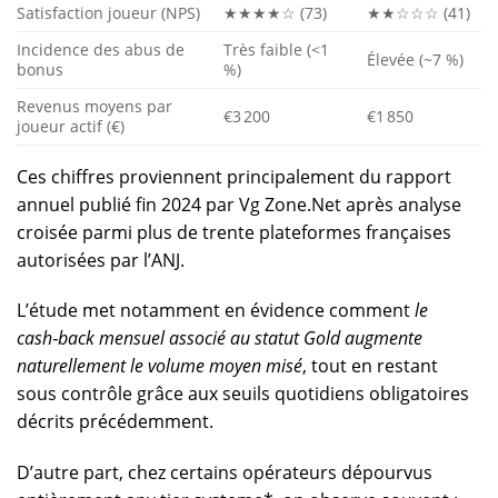
Satisfaction joueur (NPS)
★★★★☆ (73)
★★☆☆☆ (41)
Incidence des abus de
Très faible (<1
Élevée (~7 %)
bonus
%)
Revenus moyens par
€3 200
€1 850
joueur actif (€)
Ces chiffres proviennent principalement du rapport
annuel publié fin 2024 par Vg Zone.Net après analyse
croisée parmi plus de trente plateformes françaises
autorisées par l’ANJ.
L’étude met notamment en évidence comment
le
cash‑back mensuel associé au statut Gold augmente
naturellement le volume moyen misé
, tout en restant
sous contrôle grâce aux seuils quotidiens obligatoires
décrits précédemment.
D’autre part, chez certains opérateurs dépourvus