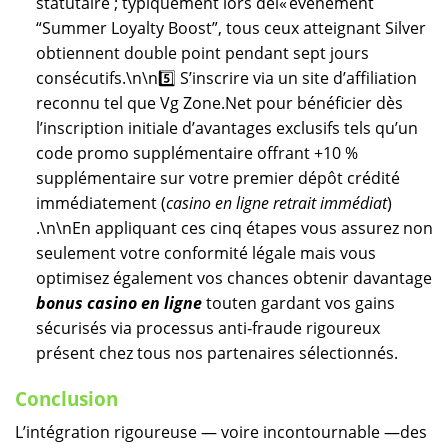
statutaire ; typiquement lors del« évènement
“Summer Loyalty Boost”, tous ceux atteignant Silver
obtiennent double point pendant sept jours
consécutifs.\n\n5️⃣ S’inscrire via un site d’affiliation
reconnu tel que Vg Zone.Net pour bénéficier dès
l’inscription initiale d’avantages exclusifs tels qu’un
code promo supplémentaire offrant +10 %
supplémentaire sur votre premier dépôt crédité
immédiatement (
casino en ligne retrait immédiat
)
.\n\nEn appliquant ces cinq étapes vous assurez non
seulement votre conformité légale mais vous
optimisez également vos chances obtenir davantage
bonus casino en ligne
touten gardant vos gains
sécurisés via processus anti‐fraude rigoureux
présent chez tous nos partenaires sélectionnés.
Conclusion
L’intégration rigoureuse — voire incontournable —des