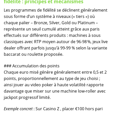
fidélité : principes et mécanismes
Les programmes de fidélité se déclinent généralement
sous forme d’un système à niveaux (« tiers ») où
chaque palier – Bronze, Silver, Gold ou Platinum –
représente un seuil cumulé atteint grâce aux paris
effectués sur différents produits : machines à sous
classiques avec RTP moyen autour de 96‑98 %, jeux live
dealer offrant parfois jusqu’à 99‑99 % selon la variante
baccarat ou roulette proposée.
### Accumulation des points
Chaque euro misé génère généralement entre 0,5 et 2
points, proportionnellement au type de jeu choisi ;
ainsi jouer au video poker à haute volatilité rapporte
davantage que miser sur une machine low‑roller avec
jackpot progressif limité.
Exemple concret
: Sur Casino Z , placer €100 hors pari