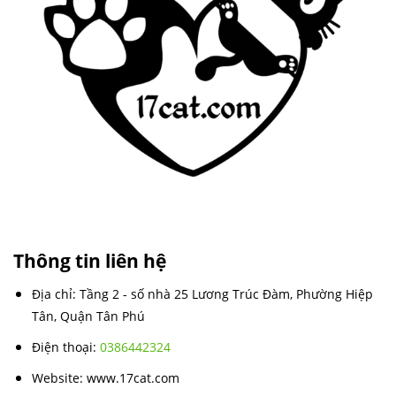
Thông tin liên hệ
Địa chỉ: Tầng 2 - số nhà 25 Lương Trúc Đàm, Phường Hiệp
Tân, Quận Tân Phú
Điện thoại:
0386442324
Website: www.17cat.com