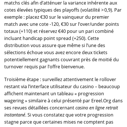
matchs clés afin d’atténuer la variance inhérente aux
cotes élevées typiques des playoffs (volatilité > 0,9). Par
exemple : placez €30 sur le vainqueur du premier
match avec une cote -120, €30 sur l’over/under points
totaux (+110) et réservez €40 pour un pari combiné
incluant handicap point spread (+250). Cette
distribution vous assure que même si l’une des
sélections échoue vous avez encore deux tickets
potentiellement gagnants couvrant près de moitié du
turnover requis par l’offre bienvenue.
Troisième étape : surveillez attentivement le rollover
restant via l’interface utilisateur du casino – beaucoup
affichent maintenant un tableau « progression
wagering » similaire à celui présenté par Ereel.Org dans
ses revues détaillées concernant
casino en ligne retrait
instantané
. Si vous constatez que votre progression
stagne parce que certaines mises ne comptent pas