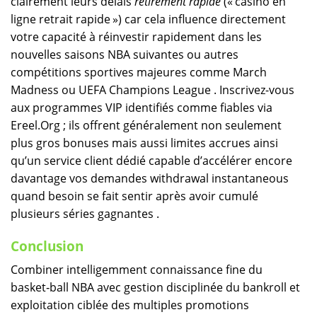
clairement leurs délais
retirement rapide
(« casino en
ligne retrait rapide ») car cela influence directement
votre capacité à réinvestir rapidement dans les
nouvelles saisons NBA suivantes ou autres
compétitions sportives majeures comme March
Madness ou UEFA Champions League . Inscrivez-vous
aux programmes VIP identifiés comme fiables via
Ereel.Org ; ils offrent généralement non seulement
plus gros bonuses mais aussi limites accrues ainsi
qu’un service client dédié capable d’accélérer encore
davantage vos demandes withdrawal instantaneous
quand besoin se fait sentir après avoir cumulé
plusieurs séries gagnantes .
Conclusion
Combiner intelligemment connaissance fine du
basket‑ball NBA avec gestion disciplinée du bankroll et
exploitation ciblée des multiples promotions