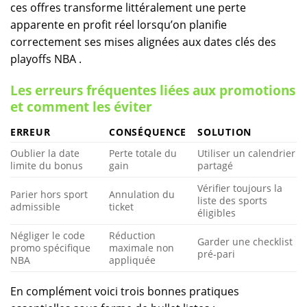
ces offres transforme littéralement une perte
apparente en profit réel lorsqu’on planifie
correctement ses mises alignées aux dates clés des
playoffs NBA .
Les erreurs fréquentes liées aux promotions
et comment les éviter
ERREUR
CONSÉQUENCE
SOLUTION
Oublier la date
Perte totale du
Utiliser un calendrier
limite du bonus
gain
partagé
Vérifier toujours la
Parier hors sport
Annulation du
liste des sports
admissible
ticket
éligibles
Négliger le code
Réduction
Garder une checklist
promo spécifique
maximale non
pré‑pari
NBA
appliquée
En complément voici trois bonnes pratiques