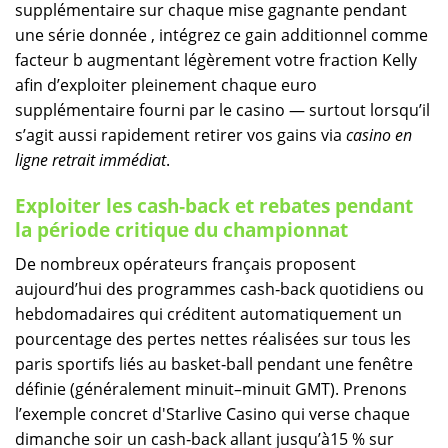
supplémentaire sur chaque mise gagnante pendant
une série donnée , intégrez ce gain additionnel comme
facteur b augmentant légèrement votre fraction Kelly
afin d’exploiter pleinement chaque euro
supplémentaire fourni par le casino — surtout lorsqu’il
s’agit aussi rapidement retirer vos gains via
casino en
ligne retrait immédiat
.
Exploiter les cash‑back et rebates pendant
la période critique du championnat
De nombreux opérateurs français proposent
aujourd’hui des programmes cash‑back quotidiens ou
hebdomadaires qui créditent automatiquement un
pourcentage des pertes nettes réalisées sur tous les
paris sportifs liés au basket‑ball pendant une fenêtre
définie (généralement minuit–minuit GMT). Prenons
l’exemple concret d'Starlive Casino qui verse chaque
dimanche soir un cash‑back allant jusqu’à15 % sur