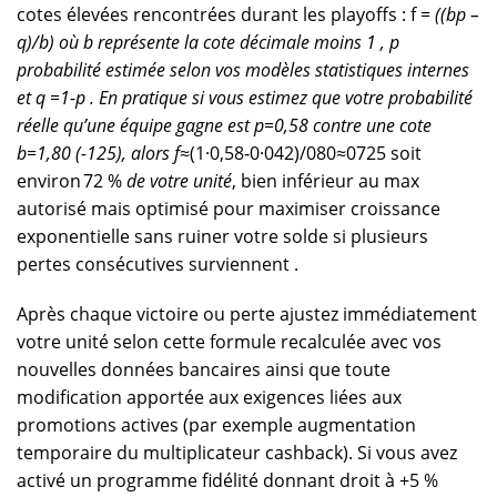
cotes élevées rencontrées durant les playoffs : f
= ((bp –
q)/b) où b représente la cote décimale moins 1 , p
probabilité estimée selon vos modèles statistiques internes
et q =1-p . En pratique si vous estimez que votre probabilité
réelle qu’une équipe gagne est p=0,58 contre une cote
b=1,80 (-125), alors f
≈(1·0,58‑0·0­42)/0­80≈0­725 soit
environ 72 %
de votre unité
, bien inférieur au max
autorisé mais optimisé pour maximiser croissance
exponentielle sans ruiner votre solde si plusieurs
pertes consécutives surviennent .
Après chaque victoire ou perte ajustez immédiatement
votre unité selon cette formule recalculée avec vos
nouvelles données bancaires ainsi que toute
modification apportée aux exigences liées aux
promotions actives (par exemple augmentation
temporaire du multiplicateur cashback). Si vous avez
activé un programme fidélité donnant droit à +5 %