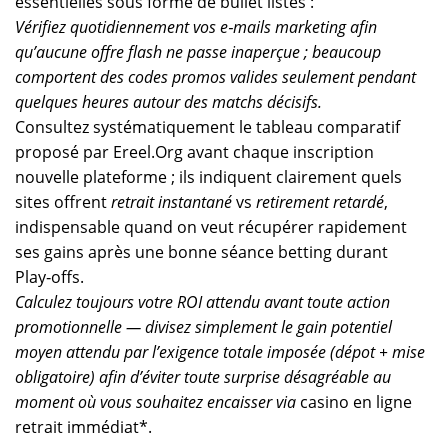
essentielles sous forme de bullet listes :
Vérifiez quotidiennement vos e‑mails marketing afin
qu’aucune offre flash ne passe inaperçue ; beaucoup
comportent des codes promos valides seulement pendant
quelques heures autour des matchs décisifs.
Consultez systématiquement le tableau comparatif
proposé par Ereel.Org avant chaque inscription
nouvelle plateforme ; ils indiquent clairement quels
sites offrent
retrait instantané
vs
retirement retardé
,
indispensable quand on veut récupérer rapidement
ses gains après une bonne séance betting durant
Play‑offs.
Calculez toujours votre ROI attendu avant toute action
promotionnelle — divisez simplement le gain potentiel
moyen attendu par l’exigence totale imposée (dépot + mise
obligatoire) afin d’éviter toute surprise désagréable au
moment où vous souhaitez encaisser via
casino en ligne
retrait immédiat*.