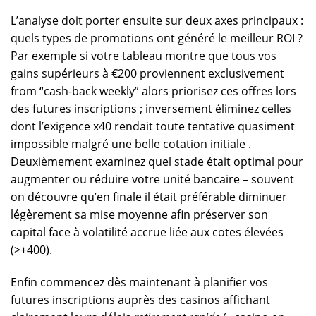
L’analyse doit porter ensuite sur deux axes principaux :
quels types de promotions ont généré le meilleur ROI ?
Par exemple si votre tableau montre que tous vos
gains supérieurs à €200 proviennent exclusivement
from “cash-back weekly” alors priorisez ces offres lors
des futures inscriptions ; inversement éliminez celles
dont l’exigence x40 rendait toute tentative quasiment
impossible malgré une belle cotation initiale .
Deuxièmement examinez quel stade était optimal pour
augmenter ou réduire votre unité bancaire – souvent
on découvre qu’en finale il était préférable diminuer
légèrement sa mise moyenne afin préserver son
capital face à volatilité accrue liée aux cotes élevées
(>+400).
Enfin commencez dès maintenant à planifier vos
futures inscriptions auprès des casinos affichant