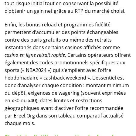
tout risque initial tout en conservant la possibilité
d’obtenir un gain net grâce au RTP du marché choisi.
Enfin, les bonus reload et programmes fidélité
permettent d’accumuler des points échangeables
contre des paris gratuits ou même des retraits
instantanés dans certains casinos affichés comme
casino en ligne retrait rapide
. Certains opérateurs offrent
également des codes promotionnels spécifiques aux
sports (« NBA2024 ») qui s’empilent avec l’offre
hebdomadaire « cashback weekend ». L’essentiel est
donc d’analyser chaque condition : montant minimum
du dépôt, exigences de wagering (souvent exprimées
en x30 ou x40), dates limites et restrictions
géographiques avant d’activer l’offre recommandée
par Ereel.Org dans son tableau comparatif actualisé
chaque mois.