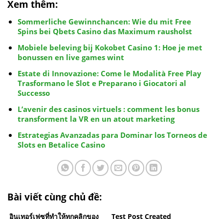
Xem thêm:
Sommerliche Gewinnchancen: Wie du mit Free
Spins bei Qbets Casino das Maximum rausholst
Mobiele beleving bij Kokobet Casino 1: Hoe je met
bonussen en live games wint
Estate di Innovazione: Come le Modalità Free Play
Trasformano le Slot e Preparano i Giocatori al
Successo
L’avenir des casinos virtuels : comment les bonus
transforment la VR en un atout marketing
Estrategias Avanzadas para Dominar los Torneos de
Slots en Betalice Casino
Bài viết cùng chủ đề:
อินเทอร์เฟซที่ทำให้ทุกคลิกของ
Test Post Created