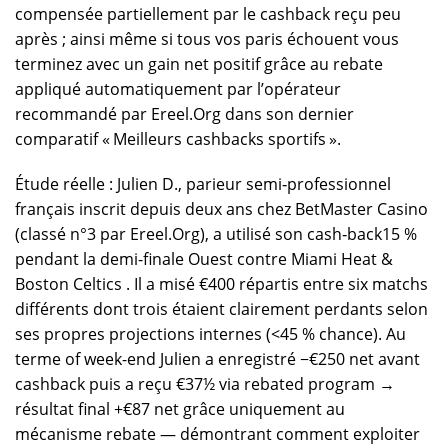
compensée partiellement par le cashback reçu peu
après ; ainsi même si tous vos paris échouent vous
terminez avec un gain net positif grâce au rebate
appliqué automatiquement par l’opérateur
recommandé par Ereel.Org dans son dernier
comparatif « Meilleurs cashbacks sportifs ».
Étude réelle : Julien D., parieur semi‑professionnel
français inscrit depuis deux ans chez BetMaster Casino
(classé n°3 par Ereel.Org), a utilisé son cash‑back15 %
pendant la demi-finale Ouest contre Miami Heat &
Boston Celtics . Il a misé €400 répartis entre six matchs
différents dont trois étaient clairement perdants selon
ses propres projections internes (<45 % chance). Au
terme of week-end Julien a enregistré −€250 net avant
cashback puis a reçu €37½ via rebated program →
résultat final +€87 net grâce uniquement au
mécanisme rebate — démontrant comment exploiter