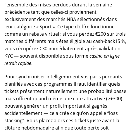
l’ensemble des mises perdues durant la semaine
précédente tant que celles-ci proviennent
exclusivement des marchés NBA sélectionnés dans
leur catégorie « Sport ». Ce type d’offre fonctionne
comme un rebate virtuel : si vous perdez €200 sur trois
matches différents mais êtes éligible au cash‑back15 %,
vous récupérez €30 immédiatement après validation
KYC — souvent disponible sous forme
casino en ligne
retrait rapide
.
Pour synchroniser intelligemment vos paris perdants
planifiés avec ces programmes il faut identifier quels
tickets présentent naturellement une probabilité basse
mais offrent quand même une cote attractive (>+300)
pouvant générer un profit important si gagnés
accidentellement — cela crée ce qu’on appelle “loss
stacking”. Vous placez alors ces tickets juste avant la
clôture hebdomadaire afin que toute perte soit