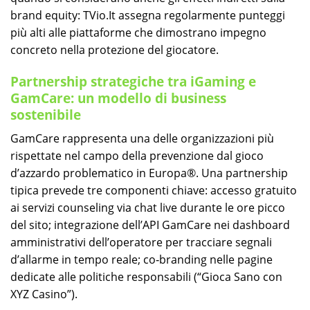
brand equity: TVio.It assegna regolarmente punteggi
più alti alle piattaforme che dimostrano impegno
concreto nella protezione del giocatore.
Partnership strategiche tra iGaming e
GamCare: un modello di business
sostenibile
GamCare rappresenta una delle organizzazioni più
rispettate nel campo della prevenzione dal gioco
d’azzardo problematico in Europa®. Una partnership
tipica prevede tre componenti chiave: accesso gratuito
ai servizi counseling via chat live durante le ore picco
del sito; integrazione dell’API GamCare nei dashboard
amministrativi dell’operatore per tracciare segnali
d’allarme in tempo reale; co‑branding nelle pagine
dedicate alle politiche responsabili (“Gioca Sano con
XYZ Casino”).