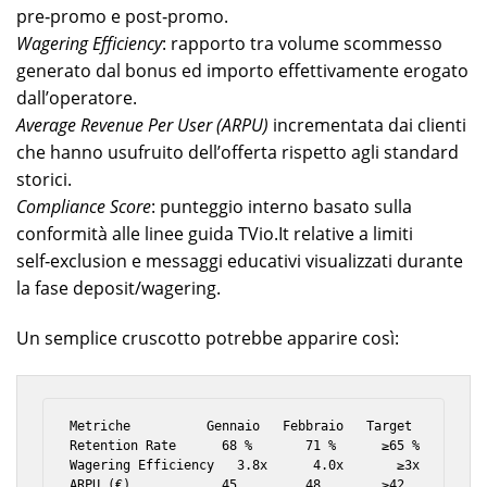
pre‑promo e post‑promo.
Wagering Efficiency
: rapporto tra volume scommesso
generato dal bonus ed importo effettivamente erogato
dall’operatore.
Average Revenue Per User (ARPU)
incrementata dai clienti
che hanno usufruito dell’offerta rispetto agli standard
storici.
Compliance Score
: punteggio interno basato sulla
conformità alle linee guida TVio.It relative a limiti
self‑exclusion e messaggi educativi visualizzati durante
la fase deposit/wagering.
Un semplice cruscotto potrebbe apparire così:
Metriche          Gennaio   Febbraio   Target

Retention Rate      68 %       71 %      ≥65 %

Wagering Efficiency   3.8x      4.0x       ≥3x

ARPU (€)            45         48        ≥42
