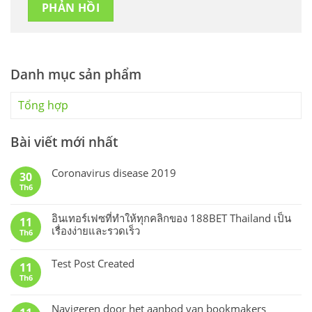
Danh mục sản phẩm
Tổng hợp
Bài viết mới nhất
Coronavirus disease 2019
30
Th6
อินเทอร์เฟซที่ทำให้ทุกคลิกของ 188BET Thailand เป็น
11
เรื่องง่ายและรวดเร็ว
Th6
Test Post Created
11
Th6
Navigeren door het aanbod van bookmakers