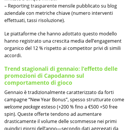
– Reporting trasparente mensile pubblicato su blog
aziendale con metriche chiave (numero interventi
effettuati, tassi risoluzione).
Le piattaforme che hanno adottato questo modello
hanno registrato una crescita media dell’engagement
organico del 12 % rispetto ai competitor privi di simili
accordi.
Trend stagionali di gennaio: l’effetto delle
promozioni di Capodanno sul
comportamento di gioco
Gennaio è tradizionalmente caratterizzato da forti
campagne “New Year Bonus”, spesso strutturate come
welcome package
esteso (+200 % fino a €500 +50 free
spin). Queste offerte tendono ad aumentare
drasticamente il volume delle scommesse nei primi
quindici giorni dell’anno—secondo dati aggregati da