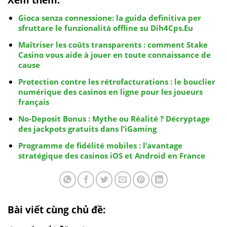
Gioca senza connessione: la guida definitiva per
sfruttare le funzionalità offline su Dih4Cps.Eu
Maîtriser les coûts transparents : comment Stake
Casino vous aide à jouer en toute connaissance de
cause
Protection contre les rétrofacturations : le bouclier
numérique des casinos en ligne pour les joueurs
français
No‑Deposit Bonus : Mythe ou Réalité ? Décryptage
des jackpots gratuits dans l’iGaming
Programme de fidélité mobiles : l’avantage
stratégique des casinos iOS et Android en France
Bài viết cùng chủ đề: