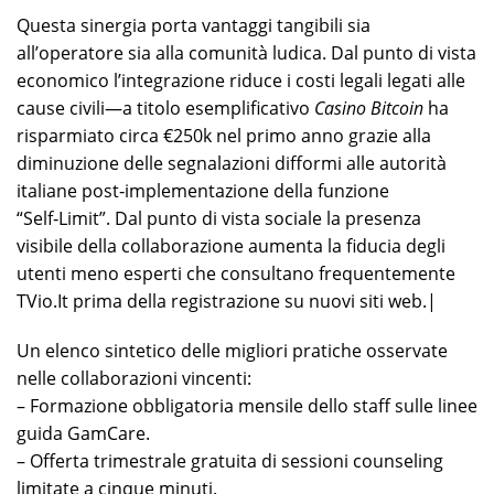
Questa sinergia porta vantaggi tangibili sia
all’operatore sia alla comunità ludica. Dal punto di vista
economico l’integrazione riduce i costi legali legati alle
cause civili—a titolo esemplificativo
Casino Bitcoin
ha
risparmiato circa €250k nel primo anno grazie alla
diminuzione delle segnalazioni difformi alle autorità
italiane post‑implementazione della funzione
“Self‑Limit”. Dal punto di vista sociale la presenza
visibile della collaborazione aumenta la fiducia degli
utenti meno esperti che consultano frequentemente
TVio.It prima della registrazione su nuovi siti web.|
Un elenco sintetico delle migliori pratiche osservate
nelle collaborazioni vincenti:
– Formazione obbligatoria mensile dello staff sulle linee
guida GamCare.
– Offerta trimestrale gratuita di sessioni counseling
limitate a cinque minuti.