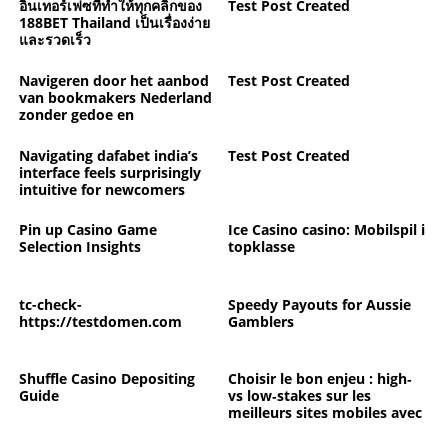
อินเทอร์เฟซที่ทำให้ทุกคลิกของ
Test Post Created
188BET Thailand เป็นเรื่องง่าย
และรวดเร็ว
Navigeren door het aanbod
Test Post Created
van bookmakers Nederland
zonder gedoe en
verrassingen
Navigating dafabet india’s
Test Post Created
interface feels surprisingly
intuitive for newcomers
Pin up Casino Game
Ice Casino casino: Mobilspil i
Selection Insights
topklasse
tc-check-
Speedy Payouts for Aussie
https://testdomen.com
Gamblers
Shuffle Casino Depositing
Choisir le bon enjeu : high‑
Guide
vs low‑stakes sur les
meilleurs sites mobiles avec
croupiers en direct pour
bien commencer l’année