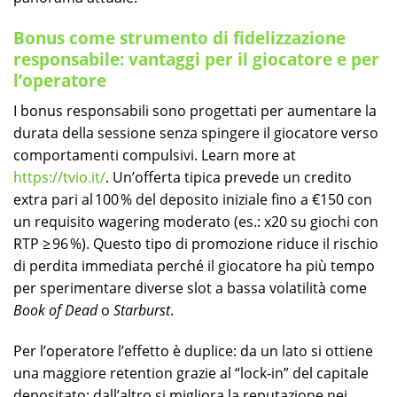
Bonus come strumento di fidelizzazione
responsabile: vantaggi per il giocatore e per
l’operatore
I bonus responsabili sono progettati per aumentare la
durata della sessione senza spingere il giocatore verso
comportamenti compulsivi. Learn more at
https://tvio.it/
. Un’offerta tipica prevede un credito
extra pari al 100 % del deposito iniziale fino a €150 con
un requisito wagering moderato (es.: x20 su giochi con
RTP ≥ 96 %). Questo tipo di promozione riduce il rischio
di perdita immediata perché il giocatore ha più tempo
per sperimentare diverse slot a bassa volatilità come
Book of Dead
o
Starburst
.
Per l’operatore l’effetto è duplice: da un lato si ottiene
una maggiore retention grazie al “lock‑in” del capitale
depositato; dall’altro si migliora la reputazione nei