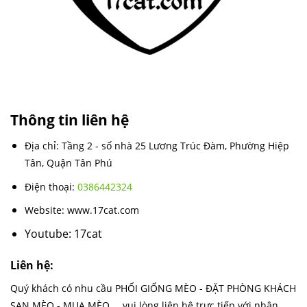
Thông tin liên hệ
Địa chỉ: Tầng 2 - số nhà 25 Lương Trúc Đàm, Phường Hiệp
Tân, Quận Tân Phú
Điện thoại:
0386442324
Website: www.17cat.com
Youtube: 17cat
Liên hệ:
Quý khách có nhu cầu PHỐI GIỐNG MÈO - ĐẶT PHÒNG KHÁCH
SẠN MÈO - MUA MÈO..., vui lòng liên hệ trực tiếp với nhân