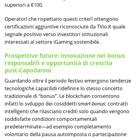
superiori a €100.
OperatorI che rispettano questi criterî ottengono
certificazioni aggiuntive riconosciute da TVio.It quale
segnale positivo verso investitori istituzionali
interessati al settore iGaming sostenibile.
Prospettive future: innovazione nei bonus
responsabili e opportunità di crescita
post‑Capodanno
Guardando oltre il periodo festivo emergono tendenze
tecnologiche capacilidi ridefinire lo stesso concetto
tradizionale di “bonus”. Le blockchain consentono
infatti lo sviluppo dei cosiddetti
smart‑bonus
: contratti
intelligenti che rilasciano crediti solo quando vengono
soddisfatte condizioni comportamentali
predeterminate—ad esempio completamento
volontario della pausa autoimposta o partecipazione